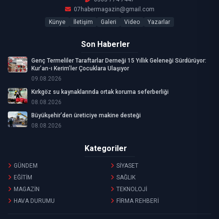
07habermagazin@gmail.com
Künye
İletişim
Galeri
Video
Yazarlar
Son Haberler
Genç Termeliler Taraftarlar Derneği 15 Yıllık Geleneği Sürdürüyor:
Kur’an-ı Kerim’ler Çocuklara Ulaşıyor
09.08.2026
Kırkgöz su kaynaklarında ortak koruma seferberliği
08.08.2026
Büyükşehir’den üreticiye makine desteği
08.08.2026
Kategoriler
GÜNDEM
SİYASET
EĞİTİM
SAĞLIK
MAGAZİN
TEKNOLOJİ
HAVA DURUMU
FİRMA REHBERİ