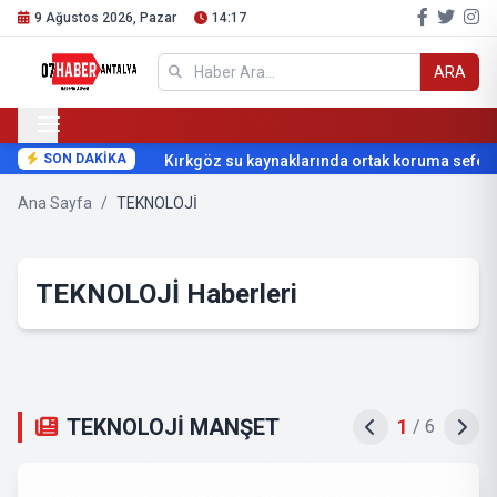
9 Ağustos 2026, Pazar
14:17
ARA
SON DAKİKA
Kırkgöz su kaynaklarında ortak koruma seferbe
Ana Sayfa
/
TEKNOLOJİ
TEKNOLOJİ Haberleri
TEKNOLOJİ MANŞET
1
/
6