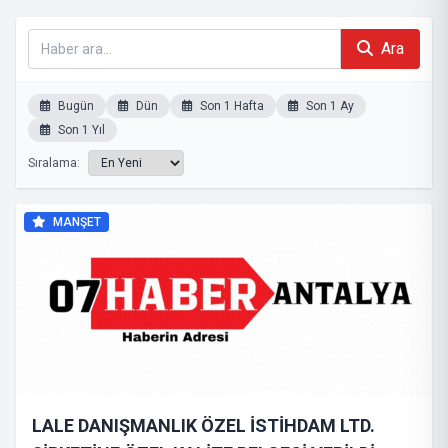
Ara
Bugün
Dün
Son 1 Hafta
Son 1 Ay
Son 1 Yıl
Sıralama:
MANŞET
LALE DANIŞMANLIK ÖZEL İSTİHDAM LTD.