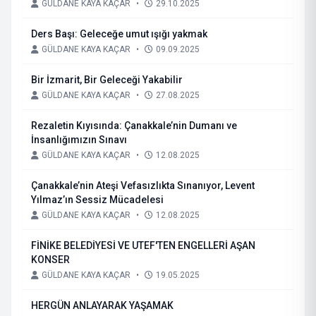
GÜLDANE KAYA KAÇAR
•
29.10.2025
Ders Başı: Geleceğe umut ışığı yakmak
GÜLDANE KAYA KAÇAR
•
09.09.2025
Bir İzmarit, Bir Geleceği Yakabilir
GÜLDANE KAYA KAÇAR
•
27.08.2025
Rezaletin Kıyısında: Çanakkale’nin Dumanı ve
İnsanlığımızın Sınavı
GÜLDANE KAYA KAÇAR
•
12.08.2025
Çanakkale’nin Ateşi Vefasızlıkta Sınanıyor, Levent
Yılmaz’ın Sessiz Mücadelesi
GÜLDANE KAYA KAÇAR
•
12.08.2025
FİNİKE BELEDİYESİ VE UTEF'TEN ENGELLERİ AŞAN
KONSER
GÜLDANE KAYA KAÇAR
•
19.05.2025
HERGÜN ANLAYARAK YAŞAMAK