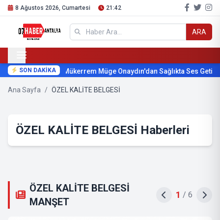
8 Ağustos 2026, Cumartesi
21:42
ARA
SON DAKİKA
Mükerrem Müge Onaydın'dan Sağlıkta Ses Getirecek
Ana Sayfa
/
ÖZEL KALİTE BELGESİ
ÖZEL KALİTE BELGESİ Haberleri
ÖZEL KALİTE BELGESİ
2
/
6
MANŞET