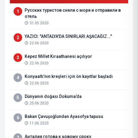
Русских туристов сняли с моря и отправили в
1
отель
31.05.2020
YAZICI: "ANTALYA'DA SINIRLARI AŞACAĞIZ..."
2
22.06.2020
Kepez Millet Kıraathanesi açılıyor
3
22.06.2020
Konyaaltı’nın kreşleri için ön kayıtlar başladı
4
22.06.2020
Dünyanın doğası Dokuma’da
5
25.06.2020
Bakan Çavuşoğlundan Ayasofya tapusu
6
11.06.2020
Анталия готова к новому сроку
7