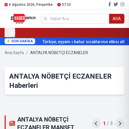
6 Ağustos 2026, Perşembe
07:23
ARA
SON DAKİKA
Türkiye, eyyam-ı bahur sıcaklarının etkisi altına 
Ana Sayfa
/
ANTALYA NÖBETÇİ ECZANELER
ANTALYA NÖBETÇİ ECZANELER
Haberleri
ANTALYA NÖBETÇİ
1
/
3
ECZANELER MANŞET