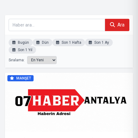
Ara
Bugün
Dün
Son 1 Hafta
Son 1 Ay
Son 1 Yıl
Sıralama:
MANŞET