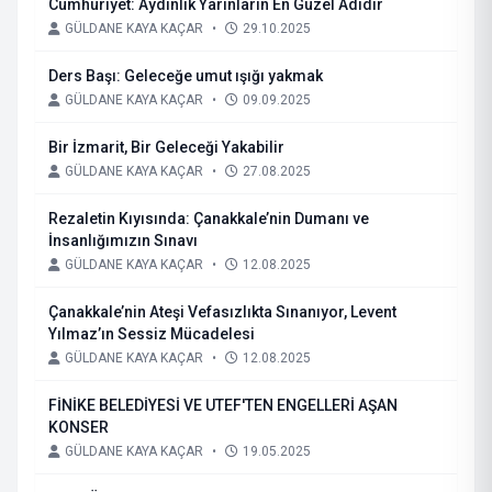
Cumhuriyet: Aydınlık Yarınların En Güzel Adıdır
GÜLDANE KAYA KAÇAR
•
29.10.2025
Ders Başı: Geleceğe umut ışığı yakmak
GÜLDANE KAYA KAÇAR
•
09.09.2025
Bir İzmarit, Bir Geleceği Yakabilir
GÜLDANE KAYA KAÇAR
•
27.08.2025
Rezaletin Kıyısında: Çanakkale’nin Dumanı ve
İnsanlığımızın Sınavı
GÜLDANE KAYA KAÇAR
•
12.08.2025
Çanakkale’nin Ateşi Vefasızlıkta Sınanıyor, Levent
Yılmaz’ın Sessiz Mücadelesi
GÜLDANE KAYA KAÇAR
•
12.08.2025
FİNİKE BELEDİYESİ VE UTEF'TEN ENGELLERİ AŞAN
KONSER
GÜLDANE KAYA KAÇAR
•
19.05.2025