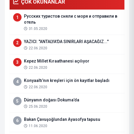
ÇOK OKUNANLAR
Русских туристов сняли с моря и отправили в
1
отель
31.05.2020
YAZICI: "ANTALYA'DA SINIRLARI AŞACAĞIZ..."
2
22.06.2020
Kepez Millet Kıraathanesi açılıyor
3
22.06.2020
Konyaaltı’nın kreşleri için ön kayıtlar başladı
4
22.06.2020
Dünyanın doğası Dokuma’da
5
25.06.2020
Bakan Çavuşoğlundan Ayasofya tapusu
6
11.06.2020