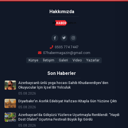
Hakkımızda
0505 774 7447
07habermagazin@gmail.com
Künye
İletişim
Galeri
Video
Yazarlar
Son Haberler
Azerbaycanlı ünlü yoga hocası Sahib Khudaverdiyev'den
Okuyucular İçin İçsel Bir Yolculuk
05.08.2026
Diyarbakır'ın Asırlık Edebiyat Hafızası Kitapla Gün Yüzüne Çıktı
05.08.2026
Azerbaycan'da Gökyüzü Yüzlerce Uçurtmayla Renklendi: "Haydi
Dost Olalım" Uçurtma Festivali Büyük İlgi Gördü
05.08.2026