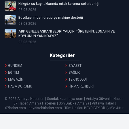
Kırkgöz su kaynaklarında ortak koruma seferberliği
08.08.2026
Büyükşehir’den üreticiye makine desteği
08.08.2026
ABP GENEL BAŞKANI BEDRİ YALÇIN: “ÜRETENİN, ESNAFIN VE
KÖYLÜNÜN YANINDAYIZ”
08.08.2026
Kategoriler
GÜNDEM
SİYASET
EĞİTİM
SAĞLIK
MAGAZİN
TEKNOLOJİ
HAVA DURUMU
FİRMA REHBERİ
© 2026 Antalya Haberleri | Sondakikaantalya.com | Antalya Güvenilir Haber |
07 Haber, Antalya Haberleri | Son Dakika Antalya | Antalya Haber |
07haber.com | seydisehirhaber.com - Tüm Hakları
BEYRİBEY BİLİŞİM
'e Aittir.