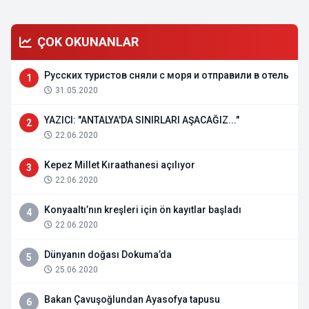
ÇOK OKUNANLAR
Русских туристов сняли с моря и отправили в отель
1
31.05.2020
YAZICI: "ANTALYA'DA SINIRLARI AŞACAĞIZ..."
2
22.06.2020
Kepez Millet Kıraathanesi açılıyor
3
22.06.2020
Konyaaltı’nın kreşleri için ön kayıtlar başladı
4
22.06.2020
Dünyanın doğası Dokuma’da
5
25.06.2020
Bakan Çavuşoğlundan Ayasofya tapusu
6