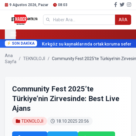
9 Ağustos 2026, Pazar
08:03
ARA
SON DAKİKA
Kırkgöz su kaynaklarında ortak koruma seferberliğ
Ana
/
TEKNOLOJİ
/
Community Fest 2025’te Türkiye’nin Zirvesin
Sayfa
Community Fest 2025’te
Türkiye’nin Zirvesinde: Best Live
Ajans
TEKNOLOJİ
18.10.2025 20:56