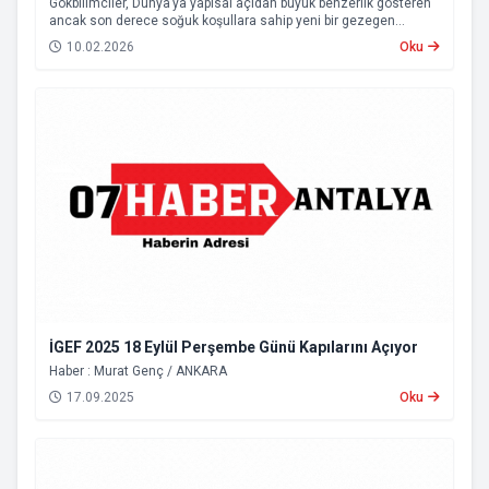
Gökbilimciler, Dünya’ya yapısal açıdan büyük benzerlik gösteren
ancak son derece soğuk koşullara sahip yeni bir gezegen
adayını tespit etti. Yaklaşık 150 ışık yılı uzaklıkta bulunan ve HD-
10.02.2026
Oku
137010 b olarak adlandırılan bu gök cisminin, belirli koşullar
altında yaşam barındırma ihtimali olduğu değerlendiriliyor.
İGEF 2025 18 Eylül Perşembe Günü Kapılarını Açıyor
Haber : Murat Genç / ANKARA
17.09.2025
Oku