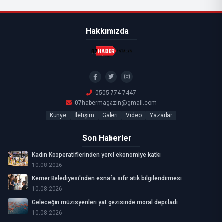
Hakkımızda
0505 774 7447
07habermagazin@gmail.com
Künye
İletişim
Galeri
Video
Yazarlar
Son Haberler
Kadın Kooperatiflerinden yerel ekonomiye katkı
10.08.2026
Kemer Belediyesi'nden esnafa sıfır atık bilgilendirmesi
10.08.2026
Geleceğin müzisyenleri yat gezisinde moral depoladı
10.08.2026