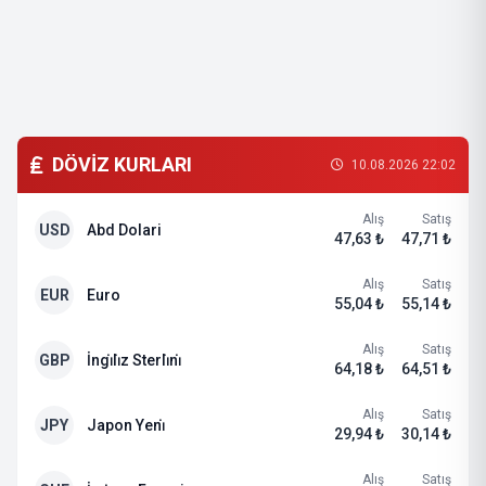
DÖVİZ KURLARI
10.08.2026 22:02
Alış
Satış
USD
Abd Dolari
47,63 ₺
47,71 ₺
Alış
Satış
EUR
Euro
55,04 ₺
55,14 ₺
Alış
Satış
GBP
İngi̇li̇z Sterli̇ni̇
64,18 ₺
64,51 ₺
Alış
Satış
JPY
Japon Yeni̇
29,94 ₺
30,14 ₺
Alış
Satış