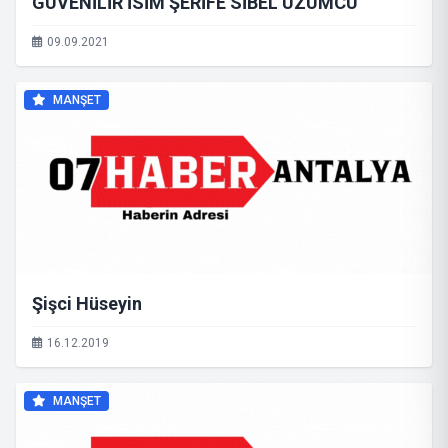
GÜVENİLİR İSİM ŞERİFE SİBEL ÜZÜMCÜ
09.09.2021
MANŞET
Şişci Hüseyin
16.12.2019
MANŞET