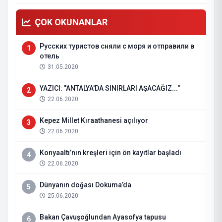
ÇOK OKUNANLAR
Русских туристов сняли с моря и отправили в
1
отель
31.05.2020
YAZICI: "ANTALYA'DA SINIRLARI AŞACAĞIZ..."
2
22.06.2020
Kepez Millet Kıraathanesi açılıyor
3
22.06.2020
Konyaaltı’nın kreşleri için ön kayıtlar başladı
4
22.06.2020
Dünyanın doğası Dokuma’da
5
25.06.2020
Bakan Çavuşoğlundan Ayasofya tapusu
6