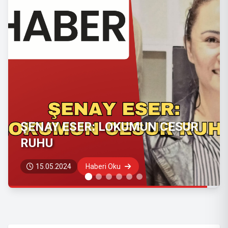
GAYRİMENKUL ALIM SATIM
İŞLEMLERİNİZDE GÜVENİLİR
İSİM ŞERİFE SİBEL ÜZÜMCÜ
09.09.2021
Haberi Oku