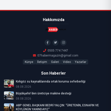
Hakkımızda
0505 774 7447
07habermagazin@gmail.com
Künye
İletişim
Galeri
Video
Yazarlar
Son Haberler
Kırkgöz su kaynaklarında ortak koruma seferberliği
08.08.2026
Büyükşehir’den üreticiye makine desteği
08.08.2026
ABP GENEL BAŞKANI BEDRİ YALÇIN: “ÜRETENİN, ESNAFIN VE
KÖYLÜNÜN YANINDAYIZ”