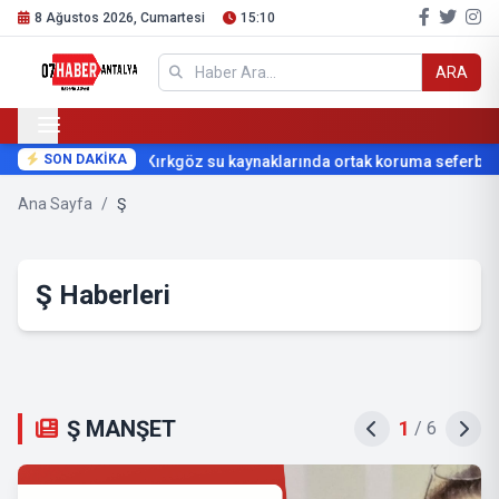
8 Ağustos 2026, Cumartesi
15:10
ARA
SON DAKİKA
Kırkgöz su kaynaklarında ortak koruma seferberliği
Ana Sayfa
/
Ş
Ş Haberleri
Ş MANŞET
2
/
6