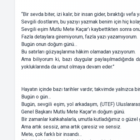
“Bir sevda biter, izi kalır; bir insan gider, bıraktığı vefa y
Sevgili dostlarım, bu yazıyı yazmak benim için hiç kola
Sevgili eşim Mutlu Mete Kaçar’ı kaybettikten sonra onun
Fazla detaylara giremiyorum, fazla yazı yazamıyorum.
Bugün onun doğum günü…
Bu satırları gözyaşlarıma hâkim olamadan yazıyorum.
Ama biliyorum ki, bazı duygular paylaşılmadığında da
yokluklarında da umut olmaya devam eder.”
Hayatın içinde bazı tarihler vardır; takvimde yalnızca bi
Bugün o gün…
Bugün, sevgili eşim, yol arkadaşım, (UTEF) Uluslarara
Genel Başkanı Mutlu Mete Kaçar’ın doğum günü.
Bir zamanlar kahkahalarla, umutla kutladığımız o güze
Ama artık sessiz, ama artık çaresiz ve sensiz.
Mete, çok farklı bir insandı…