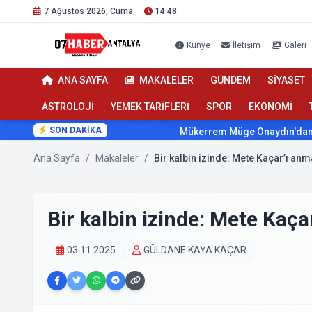
7 Ağustos 2026, Cuma
14:48
Künye
İletişim
Galeri
ANA SAYFA
MAKALELER
GÜNDEM
SİYASET
ASTROLOJİ
YEMEK TARİFLERİ
SPOR
EKONOMİ
SON DAKİKA
Mükerrem Müge Onaydın'dan Sağlıkta
Ana Sayfa
/
Makaleler
/
Bir kalbin izinde: Mete Kaçar’ı an
Bir kalbin izinde: Mete Kaça
03.11.2025
GÜLDANE KAYA KAÇAR