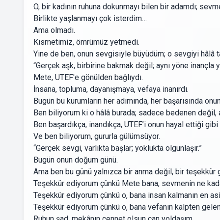
O, bir kadının ruhuna dokunmayı bilen bir adamdı; sevmeni
Birlikte yaşlanmayı çok isterdim…
Ama olmadı.
Kısmetimiz, ömrümüz yetmedi.
Yine de ben, onun sevgisiyle büyüdüm; o sevgiyi hâlâ t
“Gerçek aşk, birbirine bakmak değil; aynı yöne inançla y
Mete, UTEF'e gönülden bağlıydı.
İnsana, topluma, dayanışmaya, vefaya inanırdı.
Bugün bu kurumların her adımında, her başarısında onun 
Ben biliyorum ki o hâlâ burada; sadece bedenen değil, 
Ben başardıkça, inandıkça, UTEF’i onun hayal ettiği gib
Ve ben biliyorum, gururla gülümsüyor.
“Gerçek sevgi, varlıkta başlar; yoklukta olgunlaşır.”
Bugün onun doğum günü.
Ama ben bu günü yalnızca bir anma değil, bir teşekkür
Teşekkür ediyorum çünkü Mete bana, sevmenin ne kadar
Teşekkür ediyorum çünkü o, bana insan kalmanın en asil
Teşekkür ediyorum çünkü o, bana vefanın kalpten gelen
Ruhun şad, mekânın cennet olsun can yoldaşım…