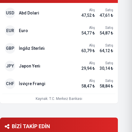
Alış
Satış
USD
Abd Dolari
47,52 ₺
47,61 ₺
Alış
Satış
EUR
Euro
54,77 ₺
54,87 ₺
Alış
Satış
GBP
İngi̇li̇z Sterli̇ni̇
63,79 ₺
64,12 ₺
Alış
Satış
JPY
Japon Yeni̇
29,94 ₺
30,14 ₺
Alış
Satış
CHF
İsvi̇çre Frangi
58,47 ₺
58,84 ₺
Kaynak: T.C. Merkez Bankası
BİZİ TAKİP EDİN