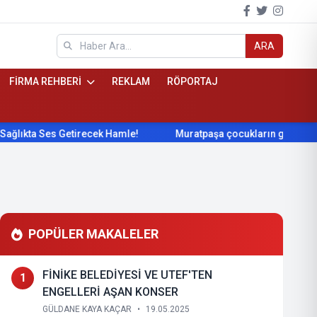
ARA
FİRMA REHBERİ
REKLAM
RÖPORTAJ
Ses Getirecek Hamle!
Muratpaşa çocukların gelişimini cimnas
POPÜLER MAKALELER
FİNİKE BELEDİYESİ VE UTEF'TEN
1
ENGELLERİ AŞAN KONSER
GÜLDANE KAYA KAÇAR
•
19.05.2025