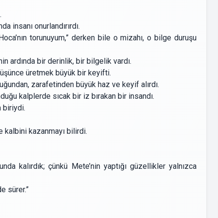
.
mda insanı onurlandırırdı.
 Hoca’nın torunuyum,” derken bile o mizahı, o bilge duruşu
rdında bir derinlik, bir bilgelik vardı.
şünce üretmek büyük bir keyifti.
uğundan, zarafetinden büyük haz ve keyif alırdı.
ğu kalplerde sıcak bir iz bırakan bir insandı.
biriydi.
kalbini kazanmayı bilirdi.
nda kalırdık; çünkü Mete’nin yaptığı güzellikler yalnızca
de sürer.”