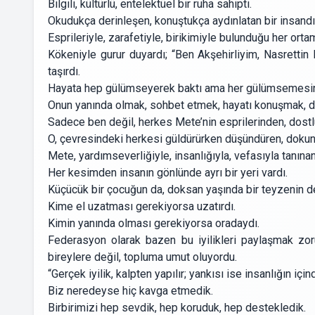
Bilgili, kültürlü, entelektüel bir ruha sahipti.
Okudukça derinleşen, konuştukça aydınlatan bir insandı
Esprileriyle, zarafetiyle, birikimiyle bulunduğu her orta
Kökeniyle gurur duyardı; “Ben Akşehirliyim, Nasrettin
taşırdı.
Hayata hep gülümseyerek baktı ama her gülümsemesinin a
Onun yanında olmak, sohbet etmek, hayatı konuşmak, dü
Sadece ben değil, herkes Mete’nin esprilerinden, dostl
O, çevresindeki herkesi güldürürken düşündüren, dokundu
Mete, yardımseverliğiyle, insanlığıyla, vefasıyla tanınan 
Her kesimden insanın gönlünde ayrı bir yeri vardı.
Küçücük bir çocuğun da, doksan yaşında bir teyzenin de 
Kime el uzatması gerekiyorsa uzatırdı.
Kimin yanında olması gerekiyorsa oradaydı.
Federasyon olarak bazen bu iyilikleri paylaşmak zoru
bireylere değil, topluma umut oluyordu.
“Gerçek iyilik, kalpten yapılır; yankısı ise insanlığın için
Biz neredeyse hiç kavga etmedik.
Birbirimizi hep sevdik, hep koruduk, hep destekledik.