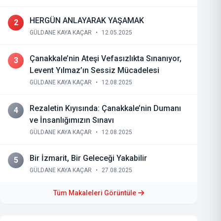
HERGÜN ANLAYARAK YAŞAMAK
2
GÜLDANE KAYA KAÇAR
•
12.05.2025
Çanakkale’nin Ateşi Vefasızlıkta Sınanıyor,
3
Levent Yılmaz’ın Sessiz Mücadelesi
GÜLDANE KAYA KAÇAR
•
12.08.2025
Rezaletin Kıyısında: Çanakkale’nin Dumanı
4
ve İnsanlığımızın Sınavı
GÜLDANE KAYA KAÇAR
•
12.08.2025
Bir İzmarit, Bir Geleceği Yakabilir
5
GÜLDANE KAYA KAÇAR
•
27.08.2025
Tüm Makaleleri Görüntüle