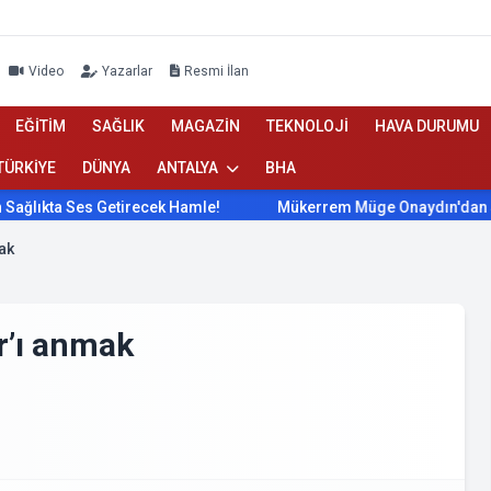
Video
Yazarlar
Resmi İlan
EĞİTİM
SAĞLIK
MAGAZİN
TEKNOLOJİ
HAVA DURUMU
TÜRKİYE
DÜNYA
ANTALYA
BHA
 Ses Getirecek Hamle!
Mükerrem Müge Onaydın'dan Sağlıkta 
mak
r’ı anmak