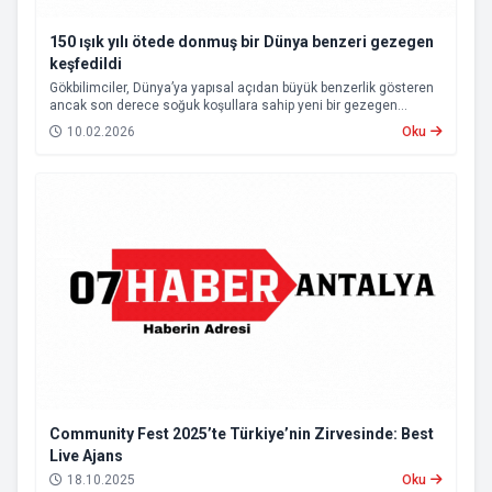
150 ışık yılı ötede donmuş bir Dünya benzeri gezegen
keşfedildi
Gökbilimciler, Dünya’ya yapısal açıdan büyük benzerlik gösteren
ancak son derece soğuk koşullara sahip yeni bir gezegen
adayını tespit etti. Yaklaşık 150 ışık yılı uzaklıkta bulunan ve HD-
10.02.2026
Oku
137010 b olarak adlandırılan bu gök cisminin, belirli koşullar
altında yaşam barındırma ihtimali olduğu değerlendiriliyor.
Community Fest 2025’te Türkiye’nin Zirvesinde: Best
Live Ajans
18.10.2025
Oku