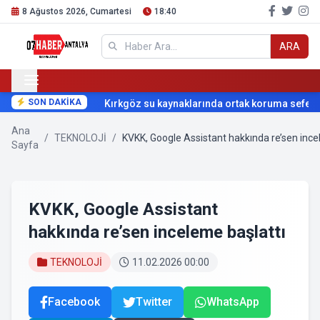
8 Ağustos 2026, Cumartesi
18:40
ARA
SON DAKİKA
Kırkgöz su kaynaklarında ortak koruma seferber
Ana
/
TEKNOLOJİ
/
KVKK, Google Assistant hakkında re’sen ince
Sayfa
KVKK, Google Assistant
hakkında re’sen inceleme başlattı
TEKNOLOJİ
11.02.2026 00:00
Facebook
Twitter
WhatsApp