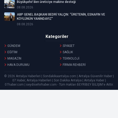
Büyükşehir’den üreticiye makine desteği
08.08.2026
ABP GENEL BAŞKANI BEDRİ YALÇIN: “ÜRETENİN, ESNAFIN VE
KÖYLÜNÜN YANINDAYIZ”
08.08.2026
Kategoriler
GÜNDEM
SİYASET
EĞİTİM
SAĞLIK
MAGAZİN
TEKNOLOJİ
HAVA DURUMU
FİRMA REHBERİ
© 2026 Antalya Haberleri | Sondakikaantalya.com | Antalya Güvenilir Haber |
07 Haber, Antalya Haberleri | Son Dakika Antalya | Antalya Haber |
07haber.com | seydisehirhaber.com - Tüm Hakları
BEYRİBEY BİLİŞİM
'e Aittir.