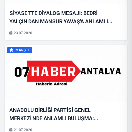
SİYASETTE DİYALOG MESAJI: BEDRİ
YALÇIN'DAN MANSUR YAVAŞ'A ANLAMLI
ZİYARET
23.07.2026
MANŞET
ANADOLU BİRLİĞİ PARTİSİ GENEL
MERKEZİ'NDE ANLAMLI BULUŞMA:
OTOMOTİV SEKTÖRÜNÜN SESİ GENEL
21.07.2026