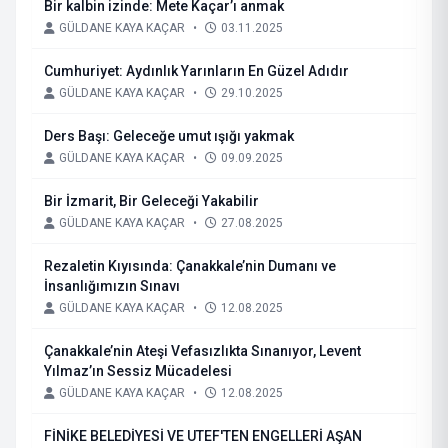
Bir kalbin izinde: Mete Kaçar’ı anmak
GÜLDANE KAYA KAÇAR
•
03.11.2025
Cumhuriyet: Aydınlık Yarınların En Güzel Adıdır
GÜLDANE KAYA KAÇAR
•
29.10.2025
Ders Başı: Geleceğe umut ışığı yakmak
GÜLDANE KAYA KAÇAR
•
09.09.2025
Bir İzmarit, Bir Geleceği Yakabilir
GÜLDANE KAYA KAÇAR
•
27.08.2025
Rezaletin Kıyısında: Çanakkale’nin Dumanı ve
İnsanlığımızın Sınavı
GÜLDANE KAYA KAÇAR
•
12.08.2025
Çanakkale’nin Ateşi Vefasızlıkta Sınanıyor, Levent
Yılmaz’ın Sessiz Mücadelesi
GÜLDANE KAYA KAÇAR
•
12.08.2025
FİNİKE BELEDİYESİ VE UTEF'TEN ENGELLERİ AŞAN