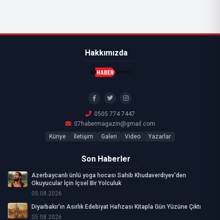
Hakkımızda
0505 774 7447
07habermagazin@gmail.com
Künye
İletişim
Galeri
Video
Yazarlar
Son Haberler
Azerbaycanlı ünlü yoga hocası Sahib Khudaverdiyev'den
Okuyucular İçin İçsel Bir Yolculuk
05.08.2026
Diyarbakır'ın Asırlık Edebiyat Hafızası Kitapla Gün Yüzüne Çıktı
05.08.2026