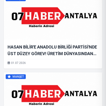
HASAN BİLİR'E ANADOLU BİRLİĞİ PARTİSİ'NDE
ÜST DÜZEY GÖREV! ÜRETİM DÜNYASINDAN
SİYASETE GÜÇLÜ KATKI
01.07.2026
MANŞET