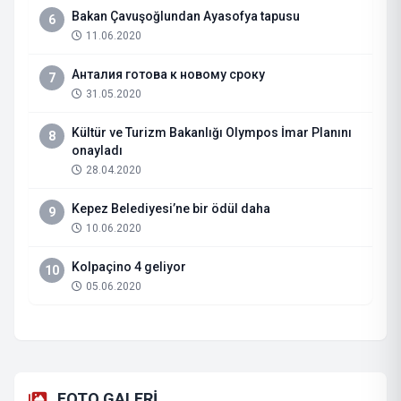
Bakan Çavuşoğlundan Ayasofya tapusu
6
11.06.2020
Анталия готова к новому сроку
7
31.05.2020
Kültür ve Turizm Bakanlığı Olympos İmar Planını
8
onayladı
28.04.2020
Kepez Belediyesi’ne bir ödül daha
9
10.06.2020
Kolpaçino 4 geliyor
10
05.06.2020
FOTO GALERİ