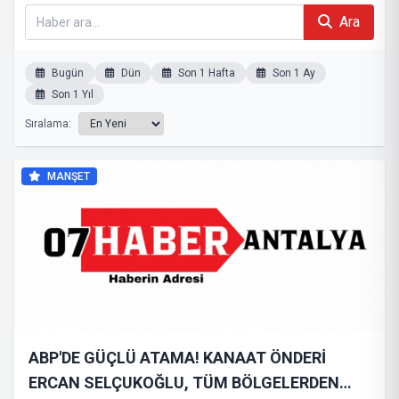
Ara
Bugün
Dün
Son 1 Hafta
Son 1 Ay
Son 1 Yıl
Sıralama:
MANŞET
ABP'DE GÜÇLÜ ATAMA! KANAAT ÖNDERİ
ERCAN SELÇUKOĞLU, TÜM BÖLGELERDEN