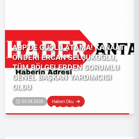
Ahmet Davutoğlu siyaseti
bıraktığını açıkladı: Gelecek
Partisi’ni feshetti
29.07.2026
Haberi Oku