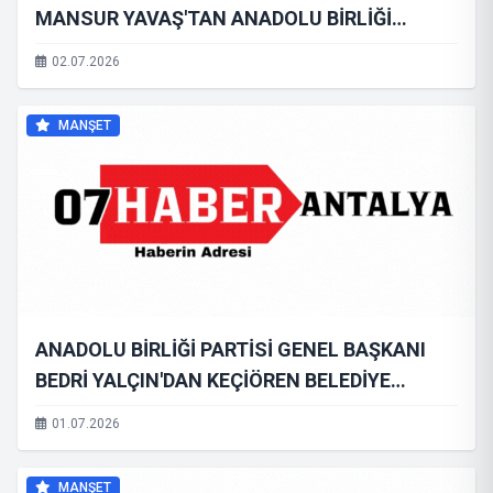
MANSUR YAVAŞ'TAN ANADOLU BİRLİĞİ
PARTİSİ'NİN AŞURE ETKİNLİĞİNE ANLAMLI
02.07.2026
TELGRAF
MANŞET
ANADOLU BİRLİĞİ PARTİSİ GENEL BAŞKANI
BEDRİ YALÇIN'DAN KEÇİÖREN BELEDİYE
BAŞKANI MESUT ÖZARSLAN'A ZİYARET
01.07.2026
MANŞET