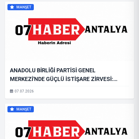
MANŞET
ANADOLU BİRLİĞİ PARTİSİ GENEL
MERKEZİ'NDE GÜÇLÜ İSTİŞARE ZİRVESİ:
"TÜRKİYE'NİN YARINLARINI ORTAK AKILLA
07.07.2026
İNŞA EDECEĞİZ"
MANŞET