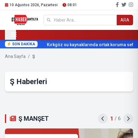
10 Ağustos 2026, Pazartesi
08:01
ARA
SON DAKİKA
Kırkgöz su kaynaklarında ortak koruma seferbe
Ana Sayfa
/
Ş
Ş Haberleri
Ş MANŞET
1
/
6