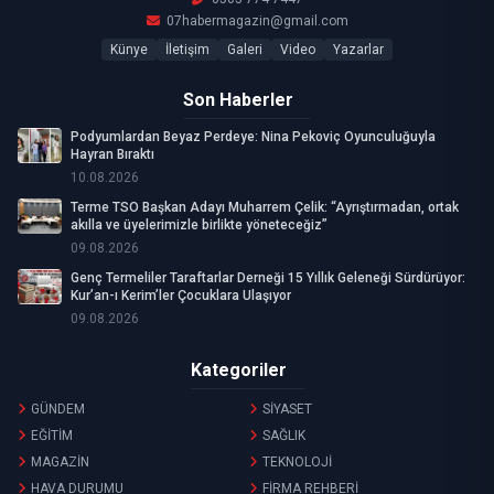
07habermagazin@gmail.com
Künye
İletişim
Galeri
Video
Yazarlar
Son Haberler
Podyumlardan Beyaz Perdeye: Nina Pekoviç Oyunculuğuyla
Hayran Bıraktı
10.08.2026
Terme TSO Başkan Adayı Muharrem Çelik: “Ayrıştırmadan, ortak
akılla ve üyelerimizle birlikte yöneteceğiz”
09.08.2026
Genç Termeliler Taraftarlar Derneği 15 Yıllık Geleneği Sürdürüyor:
Kur’an-ı Kerim’ler Çocuklara Ulaşıyor
09.08.2026
Kategoriler
GÜNDEM
SİYASET
EĞİTİM
SAĞLIK
MAGAZİN
TEKNOLOJİ
HAVA DURUMU
FİRMA REHBERİ