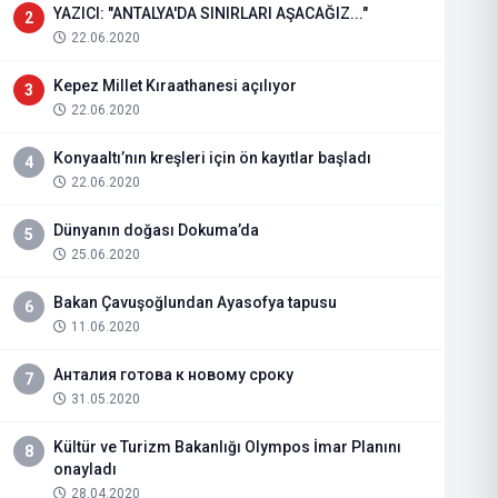
YAZICI: "ANTALYA'DA SINIRLARI AŞACAĞIZ..."
2
22.06.2020
Kepez Millet Kıraathanesi açılıyor
3
22.06.2020
Konyaaltı’nın kreşleri için ön kayıtlar başladı
4
22.06.2020
Dünyanın doğası Dokuma’da
5
25.06.2020
Bakan Çavuşoğlundan Ayasofya tapusu
6
11.06.2020
Анталия готова к новому сроку
7
31.05.2020
Kültür ve Turizm Bakanlığı Olympos İmar Planını
8
onayladı
28.04.2020