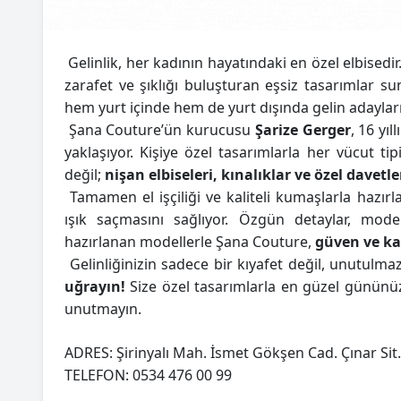
Gelinlik, her kadının hayatındaki en özel elbisedir
zarafet ve şıklığı buluşturan eşsiz tasarımlar s
hem yurt içinde hem de yurt dışında gelin adaylar
Şana Couture’ün kurucusu
Şarize Gerger
, 16 yı
yaklaşıyor. Kişiye özel tasarımlarla her vücut t
değil;
nişan elbiseleri, kınalıklar ve özel davetle
Tamamen el işçiliği ve kaliteli kumaşlarla hazırl
ışık saçmasını sağlıyor. Özgün detaylar, mode
hazırlanan modellerle Şana Couture,
güven ve ka
Gelinliğinizin sadece bir kıyafet değil, unutulma
uğrayın!
Size özel tasarımlarla en güzel gününüz
unutmayın.
ADRES: Şirinyalı Mah. İsmet Gökşen Cad. Çınar Si
TELEFON: 0534 476 00 99