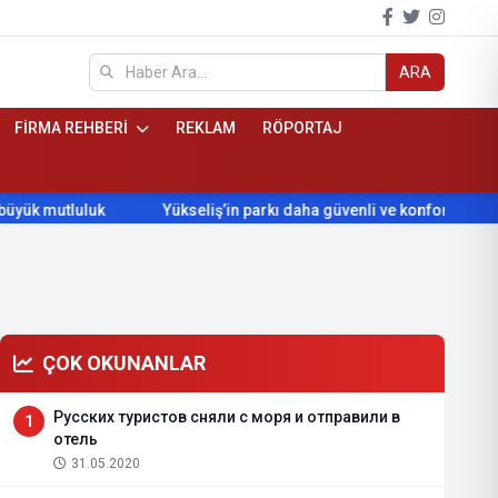
ARA
FİRMA REHBERİ
REKLAM
RÖPORTAJ
tluluk
Yükseliş’in parkı daha güvenli ve konforlu hale geliyor
ÇOK OKUNANLAR
Русских туристов сняли с моря и отправили в
1
отель
31.05.2020