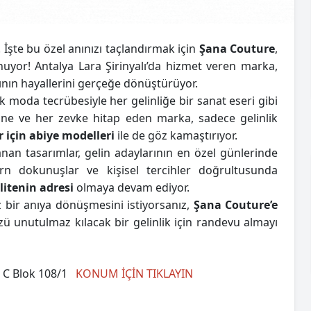
. İşte bu özel anınızı taçlandırmak için
Şana Couture
,
unuyor! Antalya Lara Şirinyalı’da hizmet veren marka,
ının hayallerini gerçeğe dönüştürüyor.
llık moda tecrübesiyle her gelinliğe bir sanat eseri gibi
ipine ve her zevke hitap eden marka, sadece gelinlik
r için abiye modelleri
ile de göz kamaştırıyor.
anan tasarımlar, gelin adaylarının en özel günlerinde
rn dokunuşlar ve kişisel tercihler doğrultusunda
litenin adresi
olmaya devam ediyor.
z bir anıya dönüşmesini istiyorsanız,
Şana Couture’e
ü unutulmaz kılacak bir gelinlik için randevu almayı
t. C Blok 108/1
KONUM İÇİN TIKLAYIN