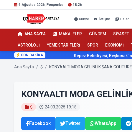
6 Ağustos 2026, Perşembe
18:26
Künye
İletişim
Galeri
ANA SAYFA
MAKALELER
GÜNDEM
SİYASET
ASTROLOJİ
YEMEK TARİFLERİ
SPOR
EKONOMİ
SON DAKİKA
Kepez Belediyesi, Beşkonak’ın geleceğ
Ana Sayfa
/
Ş
/
KONYAALTI MODA GELİNLİK ŞANA COUTURE
KONYAALTI MODA GELİNLİ
Ş
24.03.2025 19:18
Facebook
Twitter
WhatsApp