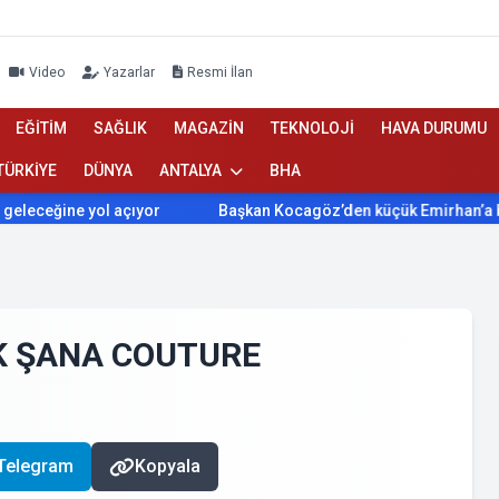
Video
Yazarlar
Resmi İlan
EĞİTİM
SAĞLIK
MAGAZİN
TEKNOLOJİ
HAVA DURUMU
TÜRKİYE
DÜNYA
ANTALYA
BHA
ine yol açıyor
Başkan Kocagöz’den küçük Emirhan’a büyük mu
K ŞANA COUTURE
Telegram
Kopyala