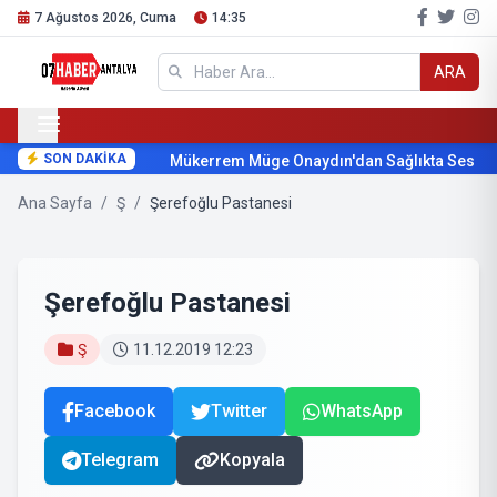
7 Ağustos 2026, Cuma
14:35
ARA
SON DAKİKA
Mükerrem Müge Onaydın'dan Sağlıkta Ses Geti
Ana Sayfa
/
Ş
/
Şerefoğlu Pastanesi
Şerefoğlu Pastanesi
Ş
11.12.2019 12:23
Facebook
Twitter
WhatsApp
Telegram
Kopyala