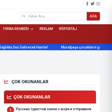
ARA
FİRMA REHBERİ
REKLAM
RÖPORTAJ
Ses Getirecek Hamle!
Muratpaşa çocukların gelişimini cimnas
ÇOK OKUNANLAR
ÇOK OKUNANLAR
Русских туристов сняли с моря и отправили
1