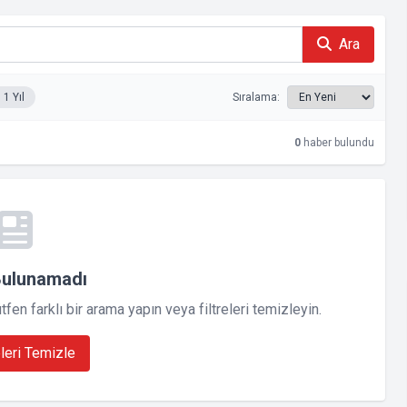
Ara
1 Yıl
Sıralama:
0
haber bulundu
Bulunamadı
en farklı bir arama yapın veya filtreleri temizleyin.
eleri Temizle