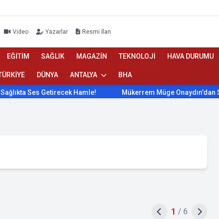
Video
Yazarlar
Resmi İlan
EĞİTİM
SAĞLIK
MAGAZİN
TEKNOLOJİ
HAVA DURUMU
TÜRKİYE
DÜNYA
ANTALYA
BHA
 Ses Getirecek Hamle!
Mükerrem Müge Onaydın'dan Sağlıkta 
1
/
6