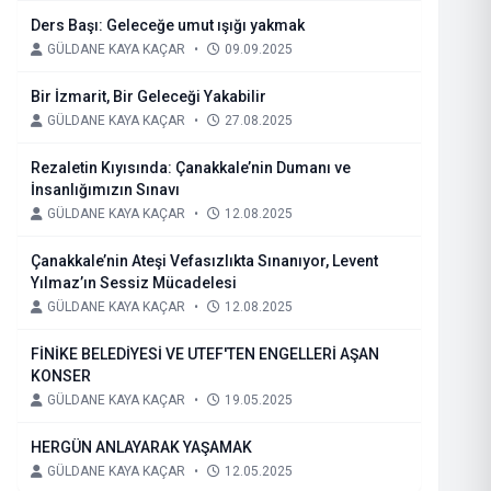
Ders Başı: Geleceğe umut ışığı yakmak
GÜLDANE KAYA KAÇAR
•
09.09.2025
Bir İzmarit, Bir Geleceği Yakabilir
GÜLDANE KAYA KAÇAR
•
27.08.2025
Rezaletin Kıyısında: Çanakkale’nin Dumanı ve
İnsanlığımızın Sınavı
GÜLDANE KAYA KAÇAR
•
12.08.2025
Çanakkale’nin Ateşi Vefasızlıkta Sınanıyor, Levent
Yılmaz’ın Sessiz Mücadelesi
GÜLDANE KAYA KAÇAR
•
12.08.2025
FİNİKE BELEDİYESİ VE UTEF'TEN ENGELLERİ AŞAN
KONSER
GÜLDANE KAYA KAÇAR
•
19.05.2025
HERGÜN ANLAYARAK YAŞAMAK
GÜLDANE KAYA KAÇAR
•
12.05.2025