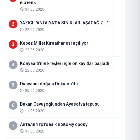
в отель
31.05.2020
YAZICI: "ANTALYA'DA SINIRLARI AŞACAĞIZ..."
2
22.06.2020
Kepez Millet Kıraathanesi açılıyor
3
22.06.2020
Konyaaltı’nın kreşleri için ön kayıtlar başladı
4
22.06.2020
Dünyanın doğası Dokuma’da
5
RENKLİ SİMALARDA GÜL GÜLTEK
25.06.2020
ÖZÇELİK OLDU
Bakan Çavuşoğlundan Ayasofya tapusu
6
11.06.2020
22.06.2021
Haberi Oku
Анталия готова к новому сроку
7
31.05.2020