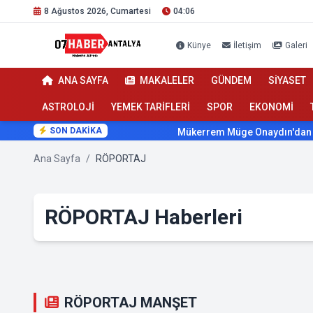
8 Ağustos 2026, Cumartesi
04:06
Künye
İletişim
Galeri
ANA SAYFA
MAKALELER
GÜNDEM
SİYASET
ASTROLOJİ
YEMEK TARİFLERİ
SPOR
EKONOMİ
SON DAKİKA
Mükerrem Müge Onaydın'dan Sağlıkta
Ana Sayfa
/
RÖPORTAJ
RÖPORTAJ Haberleri
RÖPORTAJ MANŞET