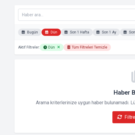
Bugün
Dün
Son 1 Hafta
Son 1 Ay
Son 
Aktif Filtreler:
Dün
Tüm Filtreleri Temizle
Haber 
Arama kriterlerinize uygun haber bulunamadı. Lütf
Filtr