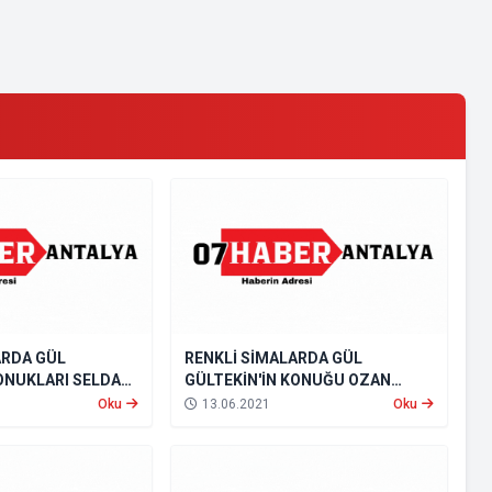
ARDA GÜL
RENKLİ SİMALARDA GÜL
KONUKLARI SELDA
GÜLTEKİN'İN KONUĞU OZAN
NDE ALIRSATAR
GÜNDEMİ OLDU
Oku
13.06.2021
Oku