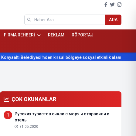
ARA
FİRMA REHBERİ
REKLAM
RÖPORTAJ
 Belediyesi'nden kırsal bölgeye sosyal etkinlik alanı projesi
K
ÇOK OKUNANLAR
Русских туристов сняли с моря и отправили в
1
отель
31.05.2020