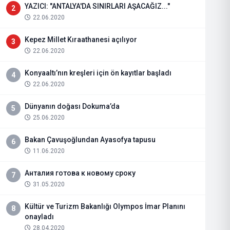
YAZICI: "ANTALYA'DA SINIRLARI AŞACAĞIZ..."
2
22.06.2020
Kepez Millet Kıraathanesi açılıyor
3
22.06.2020
Konyaaltı’nın kreşleri için ön kayıtlar başladı
4
22.06.2020
Dünyanın doğası Dokuma’da
5
25.06.2020
Bakan Çavuşoğlundan Ayasofya tapusu
6
11.06.2020
Анталия готова к новому сроку
7
31.05.2020
Kültür ve Turizm Bakanlığı Olympos İmar Planını
8
onayladı
28.04.2020