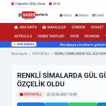
7 Ağustos 2026, Cuma
23:23
Künye
İletişim
Galeri
ANA SAYFA
MAKALELER
GÜNDEM
SİYASET
ASTROLOJİ
YEMEK TARİFLERİ
SPOR
EKONOMİ
SON DAKİKA
Muratpaşa çocukların gelişimini cimnas
Ana Sayfa
/
RÖPORTAJ
/
RENKLİ SİMALARDA GÜL GÜLTEKİN
RENKLİ SİMALARDA GÜL GÜ
ÖZÇELİK OLDU
RÖPORTAJ
22.06.2021 13:40