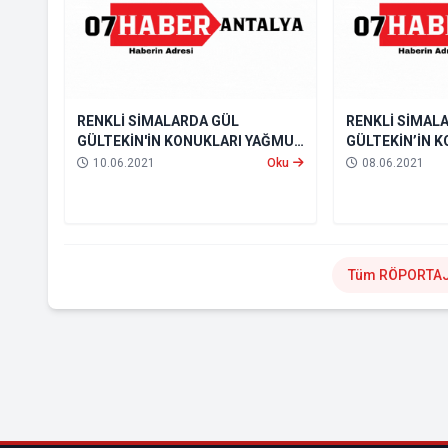
RENKLİ SİMALARDA GÜL
RENKLİ SİMAL
GÜLTEKİN'İN KONUKLARI YAĞMUR
GÜLTEKİN’İN 
MECİT VE NURCAN GÜRBÜZ
AKAYDIN OLDU
10.06.2021
Oku
08.06.2021
OLDU
Tüm RÖPORTAJ 