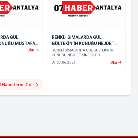
ARDA GÜL
RENKLİ SİMALARDA GÜL
KONUĞU MUSTAFA
GÜLTEKİN’İN KONUĞU NEJDET
SİNE OLDU
Oku
RENKLİ SİMALARDA GÜL GÜLTEKİN’İN
KONUĞU NEJDET SİNE OLDU
07.06.2021
Oku
Haberlerini Gör