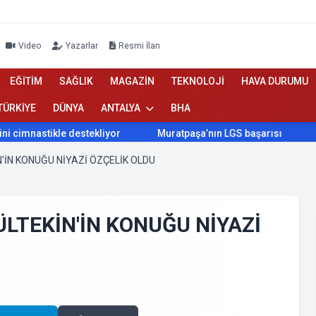
Video
Yazarlar
Resmi İlan
EĞİTİM
SAĞLIK
MAGAZİN
TEKNOLOJİ
HAVA DURUMU
TÜRKİYE
DÜNYA
ANTALYA
BHA
tikle destekliyor
Muratpaşa’nın LGS başarısı
Konyaaltı
'İN KONUĞU NİYAZİ ÖZÇELİK OLDU
LTEKİN'İN KONUĞU NİYAZİ