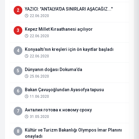
YAZICI: "ANTALYA'DA SINIRLARI AŞACAĞIZ..."
2
22.06.2020
Kepez Millet Kıraathanesi açılıyor
3
22.06.2020
Konyaaltı’nın kreşleri için ön kayıtlar başladı
4
22.06.2020
Dünyanın doğası Dokuma’da
5
25.06.2020
Bakan Çavuşoğlundan Ayasofya tapusu
6
11.06.2020
Анталия готова к новому сроку
7
31.05.2020
Kültür ve Turizm Bakanlığı Olympos İmar Planını
8
onayladı