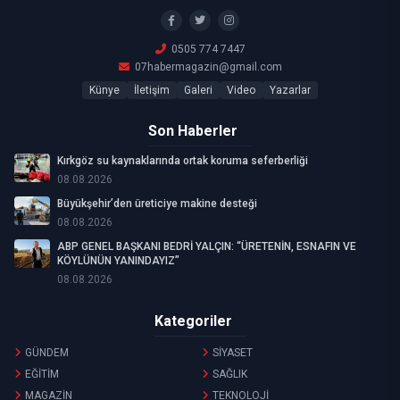
0505 774 7447
07habermagazin@gmail.com
Künye
İletişim
Galeri
Video
Yazarlar
Son Haberler
Kırkgöz su kaynaklarında ortak koruma seferberliği
08.08.2026
Büyükşehir’den üreticiye makine desteği
08.08.2026
ABP GENEL BAŞKANI BEDRİ YALÇIN: “ÜRETENİN, ESNAFIN VE
KÖYLÜNÜN YANINDAYIZ”
08.08.2026
Kategoriler
GÜNDEM
SİYASET
EĞİTİM
SAĞLIK
MAGAZİN
TEKNOLOJİ