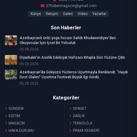
07habermagazin@gmail.com
Künye
İletişim
Galeri
Video
Yazarlar
Son Haberler
Azerbaycanlı ünlü yoga hocası Sahib Khudaverdiyev'den
Okuyucular İçin İçsel Bir Yolculuk
05.08.2026
Diyarbakır'ın Asırlık Edebiyat Hafızası Kitapla Gün Yüzüne Çıktı
05.08.2026
Azerbaycan'da Gökyüzü Yüzlerce Uçurtmayla Renklendi: "Haydi
Dost Olalım" Uçurtma Festivali Büyük İlgi Gördü
05.08.2026
Kategoriler
GÜNDEM
SİYASET
EĞİTİM
SAĞLIK
MAGAZİN
TEKNOLOJİ
HAVA DURUMU
FİRMA REHBERİ