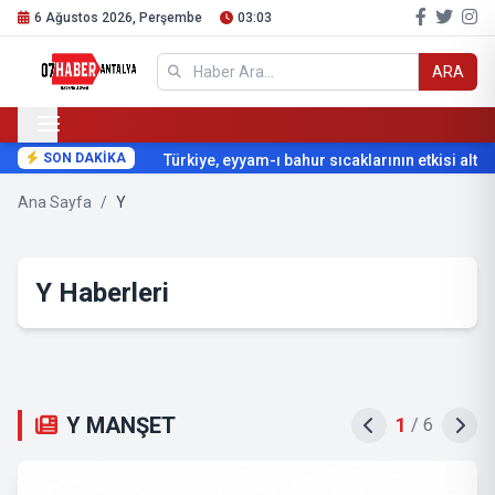
6 Ağustos 2026, Perşembe
03:03
ARA
SON DAKİKA
Türkiye, eyyam-ı bahur sıcaklarının etkisi altına
Ana Sayfa
/
Y
Y Haberleri
Y MANŞET
1
/
6