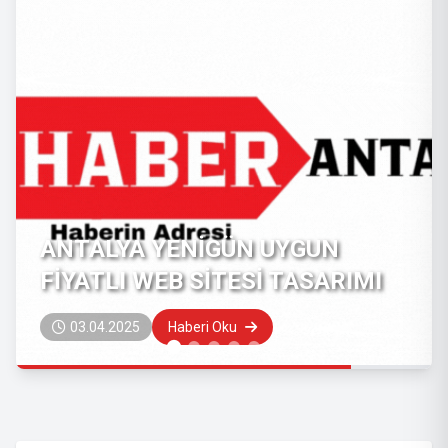
ANTALYA YENİGÜN UYGUN
FİYATLI WEB SİTESİ TASARIMI
03.04.2025
Haberi Oku