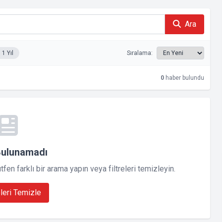
Ara
1 Yıl
Sıralama:
0
haber bulundu
Bulunamadı
en farklı bir arama yapın veya filtreleri temizleyin.
eleri Temizle