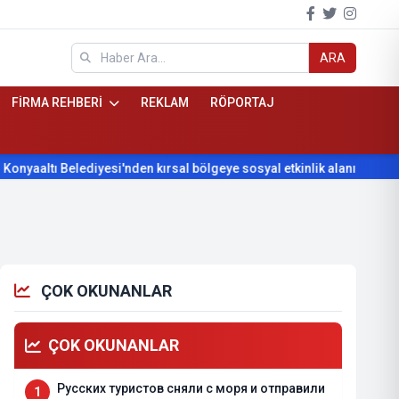
ARA
FİRMA REHBERİ
REKLAM
RÖPORTAJ
tı Belediyesi'nden kırsal bölgeye sosyal etkinlik alanı projesi
ÇOK OKUNANLAR
ÇOK OKUNANLAR
Русских туристов сняли с моря и отправили
1