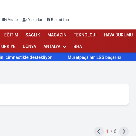
Video
Yazarlar
Resmi İlan
EĞİTİM
SAĞLIK
MAGAZİN
TEKNOLOJİ
HAVA DURUMU
TÜRKİYE
DÜNYA
ANTALYA
BHA
astikle destekliyor
Muratpaşa’nın LGS başarısı
Konyaal
1
/
6