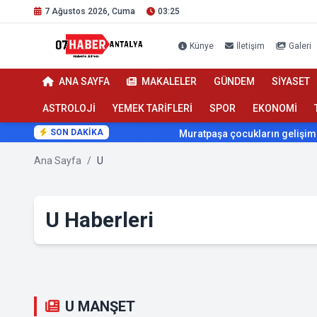
7 Ağustos 2026, Cuma
03:25
Künye
İletişim
Galeri
ANA SAYFA
MAKALELER
GÜNDEM
SİYASET
ASTROLOJİ
YEMEK TARİFLERİ
SPOR
EKONOMİ
SON DAKİKA
Muratpaşa çocukların gelişimini cimn
Ana Sayfa
/
U
U Haberleri
U MANŞET