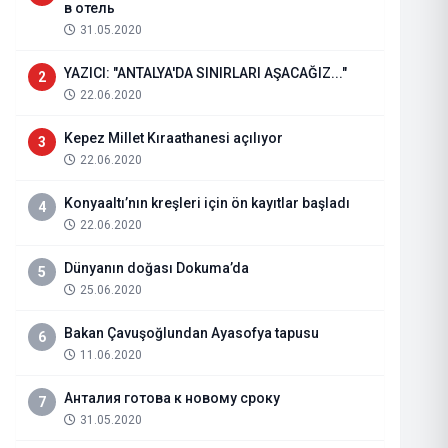
в отель
31.05.2020
YAZICI: "ANTALYA'DA SINIRLARI AŞACAĞIZ..."
2
22.06.2020
Kepez Millet Kıraathanesi açılıyor
3
22.06.2020
Konyaaltı’nın kreşleri için ön kayıtlar başladı
4
22.06.2020
Dünyanın doğası Dokuma’da
5
25.06.2020
UCUZ YILDIRIM DÜĞÜN SALONLA
Bakan Çavuşoğlundan Ayasofya tapusu
6
11.06.2020
04.02.2022
Haberi Oku
Анталия готова к новому сроку
7
31.05.2020