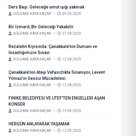
Ders Başı: Geleceğe umut ışığı yakmak
GÜLDANE KAYA KAÇAR
•
09.09.2025
Bir İzmarit, Bir Geleceği Yakabilir
GÜLDANE KAYA KAÇAR
•
27.08.2025
Rezaletin Kıyısında: Çanakkale’nin Dumanı ve
İnsanlığımızın Sınavı
GÜLDANE KAYA KAÇAR
•
12.08.2025
Çanakkale’nin Ateşi Vefasızlıkta Sınanıyor, Levent
Yılmaz’ın Sessiz Mücadelesi
GÜLDANE KAYA KAÇAR
•
12.08.2025
FİNİKE BELEDİYESİ VE UTEF'TEN ENGELLERİ AŞAN
KONSER
GÜLDANE KAYA KAÇAR
•
19.05.2025
HERGÜN ANLAYARAK YAŞAMAK
GÜLDANE KAYA KAÇAR
•
12.05.2025