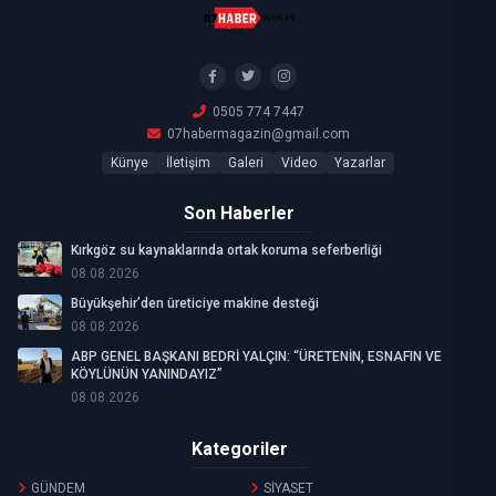
0505 774 7447
07habermagazin@gmail.com
Künye
İletişim
Galeri
Video
Yazarlar
Son Haberler
Kırkgöz su kaynaklarında ortak koruma seferberliği
08.08.2026
Büyükşehir’den üreticiye makine desteği
08.08.2026
ABP GENEL BAŞKANI BEDRİ YALÇIN: “ÜRETENİN, ESNAFIN VE
KÖYLÜNÜN YANINDAYIZ”
08.08.2026
Kategoriler
GÜNDEM
SİYASET