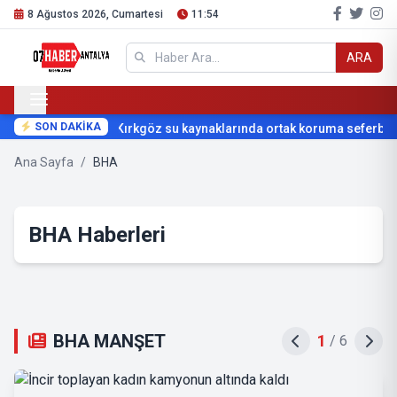
8 Ağustos 2026, Cumartesi
11:54
ARA
SON DAKİKA
Kırkgöz su kaynaklarında ortak koruma seferberliğ
Ana Sayfa
/
BHA
BHA Haberleri
BHA MANŞET
2
/
6