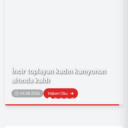
Emeklilerin zam farkı ödeme
tarihi belli oldu
04.08.2026
Haberi Oku