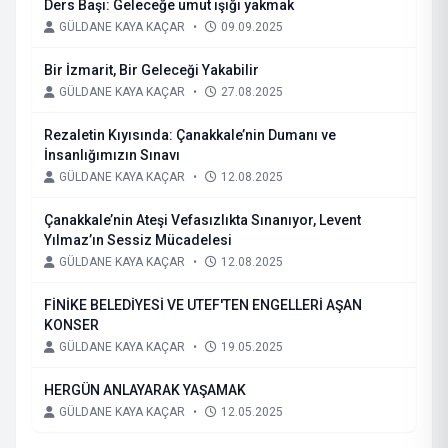
Ders Başı: Geleceğe umut ışığı yakmak
GÜLDANE KAYA KAÇAR
•
09.09.2025
Bir İzmarit, Bir Geleceği Yakabilir
GÜLDANE KAYA KAÇAR
•
27.08.2025
Rezaletin Kıyısında: Çanakkale’nin Dumanı ve
İnsanlığımızın Sınavı
GÜLDANE KAYA KAÇAR
•
12.08.2025
Çanakkale’nin Ateşi Vefasızlıkta Sınanıyor, Levent
Yılmaz’ın Sessiz Mücadelesi
GÜLDANE KAYA KAÇAR
•
12.08.2025
FİNİKE BELEDİYESİ VE UTEF'TEN ENGELLERİ AŞAN
KONSER
GÜLDANE KAYA KAÇAR
•
19.05.2025
HERGÜN ANLAYARAK YAŞAMAK
GÜLDANE KAYA KAÇAR
•
12.05.2025