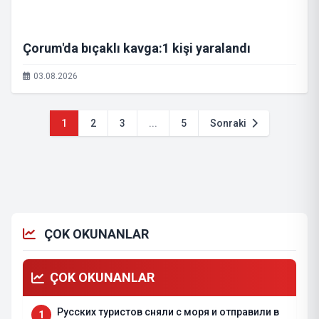
Çorum'da bıçaklı kavga:1 kişi yaralandı
03.08.2026
1
2
3
...
5
Sonraki
ÇOK OKUNANLAR
ÇOK OKUNANLAR
Русских туристов сняли с моря и отправили в
1