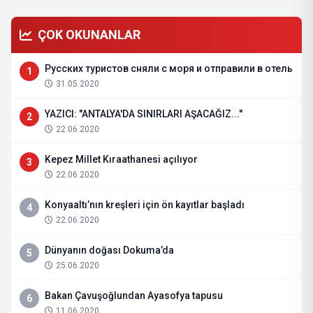
ÇOK OKUNANLAR
Русских туристов сняли с моря и отправили в отель
1
31.05.2020
YAZICI: "ANTALYA'DA SINIRLARI AŞACAĞIZ..."
2
22.06.2020
Kepez Millet Kıraathanesi açılıyor
3
22.06.2020
Konyaaltı’nın kreşleri için ön kayıtlar başladı
4
22.06.2020
Dünyanın doğası Dokuma’da
5
25.06.2020
Bakan Çavuşoğlundan Ayasofya tapusu
6
11.06.2020