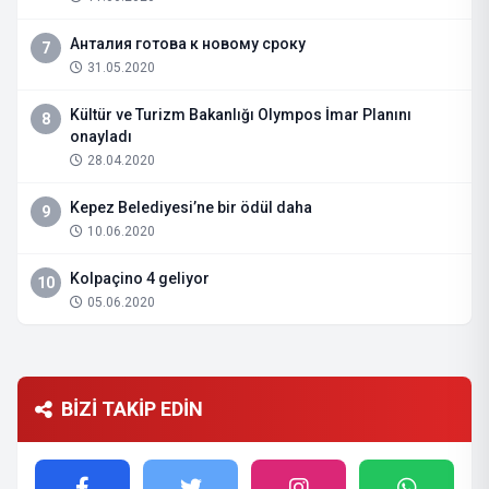
Анталия готова к новому сроку
7
31.05.2020
Kültür ve Turizm Bakanlığı Olympos İmar Planını
8
onayladı
28.04.2020
Kepez Belediyesi’ne bir ödül daha
9
10.06.2020
Kolpaçino 4 geliyor
10
05.06.2020
BİZİ TAKİP EDİN