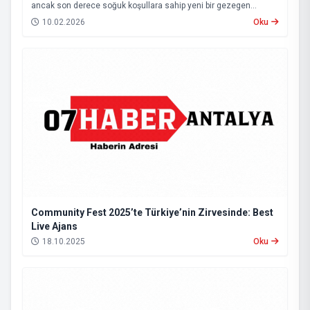
ancak son derece soğuk koşullara sahip yeni bir gezegen
adayını tespit etti. Yaklaşık 150 ışık yılı uzaklıkta bulunan ve HD-
10.02.2026
Oku
137010 b olarak adlandırılan bu gök cisminin, belirli koşullar
altında yaşam barındırma ihtimali olduğu değerlendiriliyor.
Community Fest 2025’te Türkiye’nin Zirvesinde: Best
Live Ajans
18.10.2025
Oku