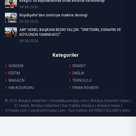
Kırkgöz su kaynaklarında ortak koruma seferberliği
08.08.2026
Büyükşehir’den üreticiye makine desteği
08.08.2026
ABP GENEL BAŞKANI BEDRİ YALÇIN: “ÜRETENİN, ESNAFIN VE
KÖYLÜNÜN YANINDAYIZ”
08.08.2026
Kategoriler
GÜNDEM
SİYASET
EĞİTİM
SAĞLIK
MAGAZİN
TEKNOLOJİ
HAVA DURUMU
FİRMA REHBERİ
© 2026 Antalya Haberleri | Sondakikaantalya.com | Antalya Güvenilir Haber |
07 Haber, Antalya Haberleri | Son Dakika Antalya | Antalya Haber |
07haber.com | seydisehirhaber.com - Tüm Hakları
BEYRİBEY BİLİŞİM
'e Aittir.