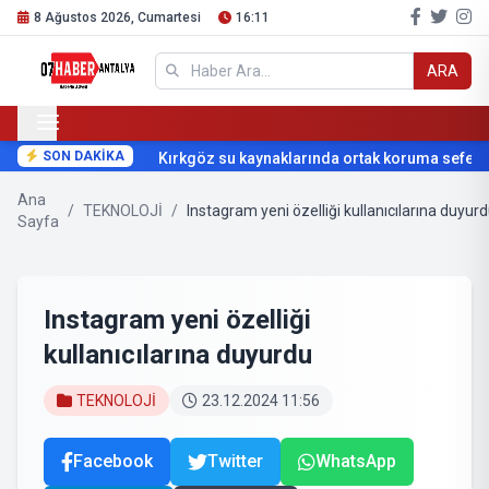
8 Ağustos 2026, Cumartesi
16:11
ARA
SON DAKİKA
Kırkgöz su kaynaklarında ortak koruma seferber
Ana
/
TEKNOLOJİ
/
Instagram yeni özelliği kullanıcılarına duyur
Sayfa
Instagram yeni özelliği
kullanıcılarına duyurdu
TEKNOLOJİ
23.12.2024 11:56
Facebook
Twitter
WhatsApp