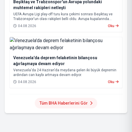
Beşiktaş ve Trabzonspor'un Avrupa yolundaki
muhtemel rakipleri netleşti
UEFA Avrupa Ligi play-off turu kura çekimi sonrası Beşiktaş ve
Trabzonspor'un olası rakipleri belli oldu. Avrupa kupalarında
yoluna devam eden Beşiktaş ve Trabzonspor, grup aşamasına
04.08.2026
Oku
kalabilmek için kritik eşleşmelerle karşı karşıya gelecek.
Venezuela'da deprem felaketinin bilançosu
ağırlaşmaya devam ediyor
Venezuela'da 24 Haziran'da meydana gelen iki büyük depremin
ardından can kaybı artmaya devam ediyor.
04.08.2026
Oku
Tüm BHA Haberlerini Gör