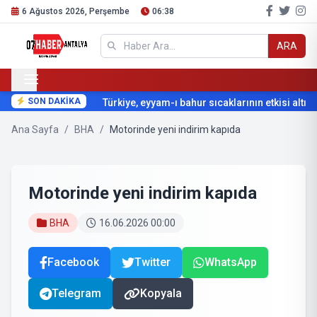
6 Ağustos 2026, Perşembe
06:38
ARA
SON DAKİKA
Türkiye, eyyam-ı bahur sıcaklarının etkisi altına 
Ana Sayfa
/
BHA
/
Motorinde yeni indirim kapıda
Motorinde yeni indirim kapıda
BHA
16.06.2026 00:00
Facebook
Twitter
WhatsApp
Telegram
Kopyala