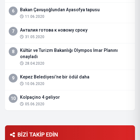
Bakan Çavuşoğlundan Ayasofya tapusu
6
11.06.2020
Анталия готова к новому сроку
7
31.05.2020
Kültür ve Turizm Bakanlığı Olympos İmar Planını
8
onayladı
28.04.2020
Kepez Belediyesi’ne bir ödül daha
9
10.06.2020
Kolpaçino 4 geliyor
10
05.06.2020
BİZİ TAKİP EDİN