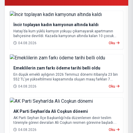
İncir toplayan kadın kamyonun altında kaldı
Hatay’da kum yüklü kamyon yokuşu çıkamayarak apartmanın
bahçesine devrildi. Kazada kamyonun altında kalan 10 çocuk
annesi 65 yaşındaki kadın hayatını kaybetti.
04.08.2026
Oku
Emeklilerin zam farkı ödeme tarihi belli oldu
En düşük emekli aylığının 2026 Temmuz dönemi itibarıyla 23 bin
552 TL'ye yükseltilmesi kapsamında oluşan maaş farkları 7
Ağustos 2026 tarihinde hesaplara yatırılacak.
04.08.2026
Oku
AK Parti Seyhan’da Ali Coşkun dönemi
AK Parti Seyhan İlçe Başkanlığı’nda düzenlenen devir teslim
töreniyle görevi devralan Ali Coşkun resmen görevine başladı.
Hizmet vurgusu yapan Coşkun, “AK Partili olmak, bu ülkenin her
04.08.2026
Oku
metrekaresine sevdalı olmaktır” dedi.