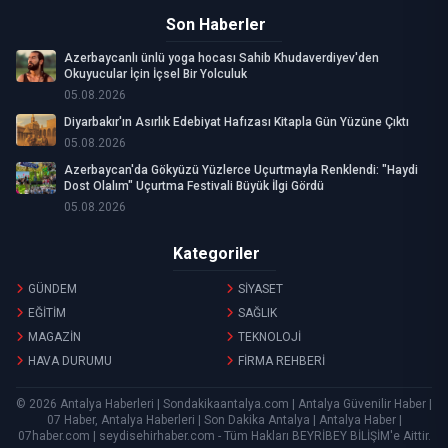
Son Haberler
Azerbaycanlı ünlü yoga hocası Sahib Khudaverdiyev'den
Okuyucular İçin İçsel Bir Yolculuk
05.08.2026
Diyarbakır'ın Asırlık Edebiyat Hafızası Kitapla Gün Yüzüne Çıktı
05.08.2026
Azerbaycan'da Gökyüzü Yüzlerce Uçurtmayla Renklendi: "Haydi
Dost Olalım" Uçurtma Festivali Büyük İlgi Gördü
05.08.2026
Kategoriler
GÜNDEM
SİYASET
EĞİTİM
SAĞLIK
MAGAZİN
TEKNOLOJİ
HAVA DURUMU
FİRMA REHBERİ
© 2026 Antalya Haberleri | Sondakikaantalya.com | Antalya Güvenilir Haber |
07 Haber, Antalya Haberleri | Son Dakika Antalya | Antalya Haber |
07haber.com | seydisehirhaber.com - Tüm Hakları
BEYRİBEY BİLİŞİM
'e Aittir.