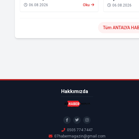
06.08.2026
Oku
06.08.2026
Tüm ANTALYA HAB
Hakkımızda
0505 774 7447
07habermagazin@gmail.com