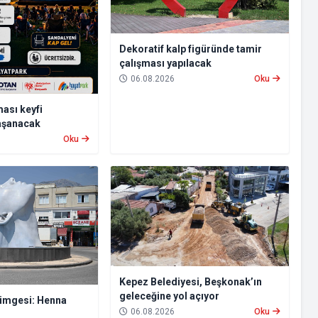
Dekoratif kalp figüründe tamir
çalışması yapılacak
06.08.2026
Oku
ası keyfi
aşanacak
Oku
Kepez Belediyesi, Beşkonak’ın
geleceğine yol açıyor
simgesi: Henna
06.08.2026
Oku