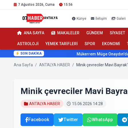
7 Ağustos 2026, Cuma
15:56
Künye
İletişim
Galeri
ANA SAYFA
MAKALELER
GÜNDEM
SİYASET
ASTROLOJİ
YEMEK TARİFLERİ
SPOR
EKONOMİ
SON DAKİKA
Mükerrem Müge Onaydın'dan Sağlıkt
Ana Sayfa
/
ANTALYA HABER
/
Minik çevreciler Mavi Bayrak’l
Minik çevreciler Mavi Bayrak
ANTALYA HABER
15.06.2026 14:28
Facebook
Twitter
WhatsApp