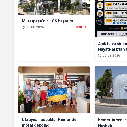
Muratpaşa’nın LGS başarısı
06.08.2026
Oku
Açık hava sinem
HayatPark'ta y
06.08.2026
Ukraynalı çocuklar Kemer’de
Kemer’in yeni 
moral depoladı
Heykeli