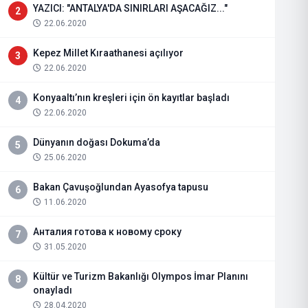
YAZICI: "ANTALYA'DA SINIRLARI AŞACAĞIZ..."
2
22.06.2020
Kepez Millet Kıraathanesi açılıyor
3
22.06.2020
Konyaaltı’nın kreşleri için ön kayıtlar başladı
4
22.06.2020
Dünyanın doğası Dokuma’da
5
25.06.2020
Bakan Çavuşoğlundan Ayasofya tapusu
6
11.06.2020
Анталия готова к новому сроку
7
31.05.2020
Kültür ve Turizm Bakanlığı Olympos İmar Planını
8
onayladı
28.04.2020