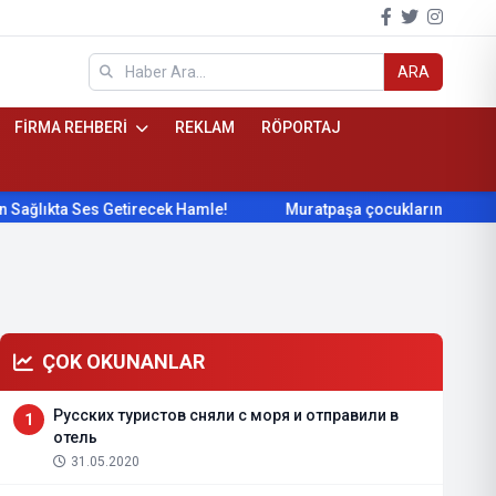
ARA
FİRMA REHBERİ
REKLAM
RÖPORTAJ
 Ses Getirecek Hamle!
Muratpaşa çocukların gelişimini cimna
ÇOK OKUNANLAR
Русских туристов сняли с моря и отправили в
1
отель
31.05.2020