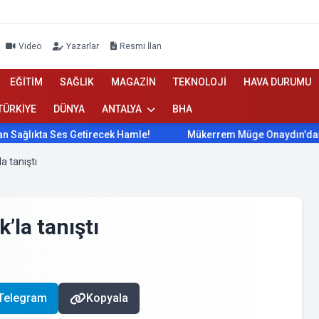
Video
Yazarlar
Resmi İlan
EĞİTİM
SAĞLIK
MAGAZİN
TEKNOLOJİ
HAVA DURUMU
TÜRKİYE
DÜNYA
ANTALYA
BHA
a Ses Getirecek Hamle!
Mükerrem Müge Onaydın'dan Sağlıkta
a tanıştı
’la tanıştı
Telegram
Kopyala