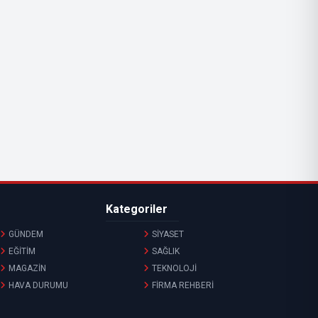
Kategoriler
GÜNDEM
SİYASET
EĞİTİM
SAĞLIK
MAGAZİN
TEKNOLOJİ
HAVA DURUMU
FİRMA REHBERİ