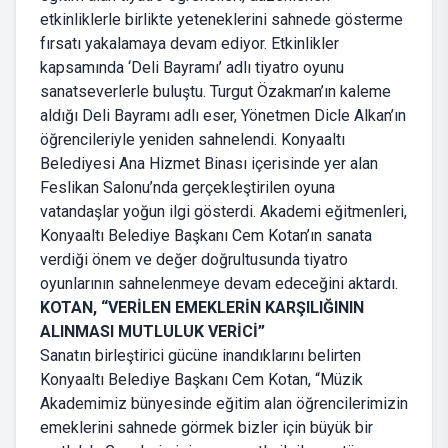
etkinliklerle birlikte yeteneklerini sahnede gösterme
fırsatı yakalamaya devam ediyor. Etkinlikler
kapsamında ‘Deli Bayramı’ adlı tiyatro oyunu
sanatseverlerle buluştu. Turgut Özakman’ın kaleme
aldığı Deli Bayramı adlı eser, Yönetmen Dicle Alkan’ın
öğrencileriyle yeniden sahnelendi. Konyaaltı
Belediyesi Ana Hizmet Binası içerisinde yer alan
Feslikan Salonu’nda gerçekleştirilen oyuna
vatandaşlar yoğun ilgi gösterdi. Akademi eğitmenleri,
Konyaaltı Belediye Başkanı Cem Kotan’ın sanata
verdiği önem ve değer doğrultusunda tiyatro
oyunlarının sahnelenmeye devam edeceğini aktardı.
KOTAN, “VERİLEN EMEKLERİN KARŞILIĞININ
ALINMASI MUTLULUK VERİCİ”
Sanatın birleştirici gücüne inandıklarını belirten
Konyaaltı Belediye Başkanı Cem Kotan, “Müzik
Akademimiz bünyesinde eğitim alan öğrencilerimizin
emeklerini sahnede görmek bizler için büyük bir