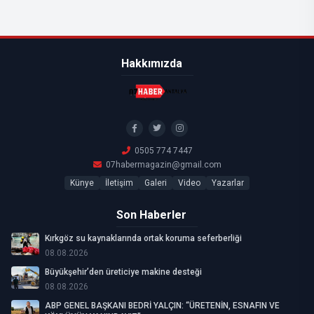
Hakkımızda
0505 774 7447
07habermagazin@gmail.com
Künye
İletişim
Galeri
Video
Yazarlar
Son Haberler
Kırkgöz su kaynaklarında ortak koruma seferberliği
08.08.2026
Büyükşehir’den üreticiye makine desteği
08.08.2026
ABP GENEL BAŞKANI BEDRİ YALÇIN: “ÜRETENİN, ESNAFIN VE