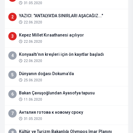
31.05.2020
YAZICI: "ANTALYA'DA SINIRLARI AŞACAĞIZ..."
2
22.06.2020
Kepez Millet Kıraathanesi açılıyor
3
22.06.2020
Konyaaltı’nın kreşleri için ön kayıtlar başladı
4
22.06.2020
Dünyanın doğası Dokuma’da
5
25.06.2020
Bakan Çavuşoğlundan Ayasofya tapusu
6
11.06.2020
Анталия готова к новому сроку
7
31.05.2020
Kültür ve Turizm Bakanlığı Olympos İmar Planını
8