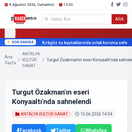
8 Ağustos 2026, Cumartesi
12:43
ARA
SON DAKİKA
Kırkgöz su kaynaklarında ortak koruma seferberli
ANTALYA
Ana
/
KÜLTÜR
/
Turgut Özakman'ın eseri Konyaaltı'nda sahnel
Sayfa
SANAT
Turgut Özakman'ın eseri
Konyaaltı'nda sahnelendi
ANTALYA KÜLTÜR SANAT
15.06.2026 14:04
Facebook
Twitter
WhatsApp