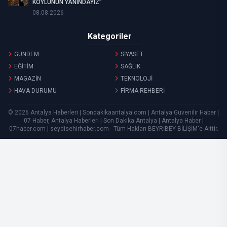
KÖYLÜNÜN YANINDAYIZ”
08.08.2026
Kategoriler
GÜNDEM
SİYASET
EĞİTİM
SAĞLIK
MAGAZİN
TEKNOLOJİ
HAVA DURUMU
FİRMA REHBERİ
© 2026 Antalya Haberleri | Sondakikaantalya.com | Antalya Güvenilir Haber |
07 Haber, Antalya Haberleri | Son Dakika Antalya | Antalya Haber |
07haber.com | seydisehirhaber.com - Tüm Hakları
BEYRİBEY BİLİŞİM
'e Aittir.