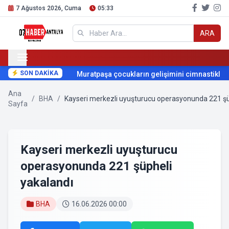
7 Ağustos 2026, Cuma
05:33
ARA
SON DAKİKA
Muratpaşa çocukların gelişimini cimnastikle d
Ana
/
BHA
/
Kayseri merkezli uyuşturucu operasyonunda 221 şü
Sayfa
Kayseri merkezli uyuşturucu
operasyonunda 221 şüpheli
yakalandı
BHA
16.06.2026 00:00