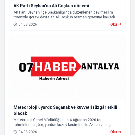
AK Parti Seyhan’da Ali Coşkun dönemi
AK Parti Seyhan İlçe Başkanlığı’nda düzenlenen devir teslim
töreniyle görevi devralan Ali Coşkun resmen görevine başladı.
Hizmet vurgusu yapan Coşkun, “AK Partili olmak, bu ülkenin her
04.08.2026
Oku
metrekaresine sevdalı olmaktır” dedi.
Meteoroloji uyardı: Sağanak ve kuvvetli rüzgâr etkili
olacak
Meteoroloji Genel Müdürlüğü'nün 4 Ağustos 2026 tarihli
tahminlerine göre, yurdun kuzey kesimleri ile Akdeniz'in iç
bölgelerinde yer yer sağanak ve gök gürültülü sağanak yağış
04.08.2026
Oku
bekleniyor.