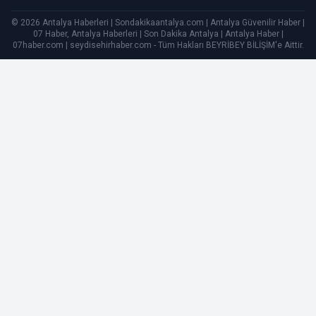
© 2026 Antalya Haberleri | Sondakikaantalya.com | Antalya Güvenilir Haber |
07 Haber, Antalya Haberleri | Son Dakika Antalya | Antalya Haber |
07haber.com | seydisehirhaber.com - Tüm Hakları
BEYRİBEY BİLİŞİM
'e Aittir.