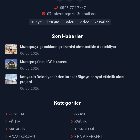
0505 774 7447
07habermagazin@gmail.com
Künye
İletişim
Galeri
Video
Yazarlar
Son Haberler
Muratpaşa çocukların gelişimini cimnastikle destekliyor
06.08.2026
Muratpaşa’nın LGS başarısı
06.08.2026
Konyaaltı Belediyesi'nden kırsal bölgeye sosyal etkinlik alanı
projesi
06.08.2026
Kategoriler
GÜNDEM
SİYASET
EĞİTİM
SAĞLIK
MAGAZİN
TEKNOLOJİ
HAVA DURUMU
FİRMA REHBERİ