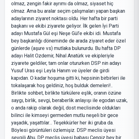
olmaz, zengin fakir ayrımı da olmaz, siyaset hiç
olmaz. Ama bu aralar seçim çalışmaları yapan başkan
adaylarının ziyaret noktası oldu. Her hafta bir parti
başkanı ve ekibi ziyarete geliyor. İlk gelen İyi Parti
adayı Mustafa Gül eşi Neşe Gül’e ekibi idi. Mustafa
bey başkanlığı döneminde de arada ziyaret eder özel
günlerde (aşure vs) mutlaka bulunurdu. Bu hafta DP
adayı Halit Ozdemir, Nihal Anatürk ve ekipleriyle
ziyarete geldiler, tam onlar otururken DSP nin adayı
Yusuf Uras eşi Leyla Hanım ve üyeler de girdi
kapıdan. O kadar hoşuma gitti ki, hepsinin birbirleri ile
tokalaşarak hoş geldiniz, hoş bulduk demeleri!..
Birlikte sohbet, birlikte türkülere eşlik, oranın özüne
saygı, birlik, sevgi, beraberlik anlayışı ile egodan uzak,
o anda rakip olarak değil, dost meclisinde oldukları
bilinci ile kimseyi germeden mutlu neşeli bir gece
yaşadık, yaşattılar… Teşekkürler her iki gruba da.
Böylesi görüntüleri özlemişiz. DSP meclis üyesi
sevgili Ahu, DP meclis üyesi babası Cengiz bey bir