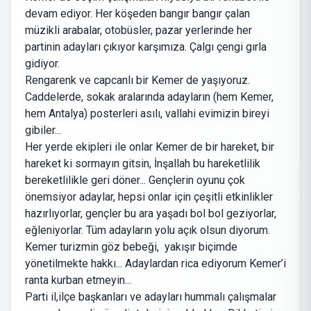
devam ediyor. Her köşeden bangır bangır çalan
müzikli arabalar, otobüsler, pazar yerlerinde her
partinin adayları çıkıyor karşımıza. Çalgı çengi gırla
gidiyor.
Rengarenk ve capcanlı bir Kemer de yaşıyoruz.
Caddelerde, sokak aralarında adayların (hem Kemer,
hem Antalya) posterleri asılı, vallahi evimizin bireyi
gibiler...
Her yerde ekipleri ile onlar Kemer de bir hareket, bir
hareket ki sormayın gitsin, İnşallah bu hareketlilik
bereketlilikle geri döner... Gençlerin oyunu çok
önemsiyor adaylar, hepsi onlar için çeşitli etkinlikler
hazırlıyorlar, gençler bu ara yaşadı bol bol geziyorlar,
eğleniyorlar. Tüm adayların yolu açık olsun diyorum.
Kemer turizmin göz bebeği, yakışır biçimde
yönetilmekte hakkı... Adaylardan rica ediyorum Kemer’i
ranta kurban etmeyin...
Parti il,ilçe başkanları ve adayları hummalı çalışmalar