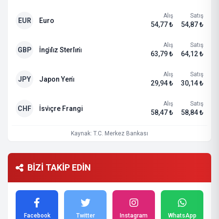
Alış
Satış
EUR
Euro
54,77 ₺
54,87 ₺
Alış
Satış
GBP
İngi̇li̇z Sterli̇ni̇
63,79 ₺
64,12 ₺
Alış
Satış
JPY
Japon Yeni̇
29,94 ₺
30,14 ₺
Alış
Satış
CHF
İsvi̇çre Frangi
58,47 ₺
58,84 ₺
Kaynak: T.C. Merkez Bankası
BİZİ TAKİP EDİN
Facebook
Twitter
Instagram
WhatsApp