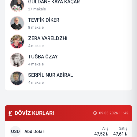
GÜLDANE KAYA KAÇAR
27 makale
TEVFİK DİKER
8 makale
ZERA VARELDZHİ
4 makale
TUĞBA ÖZAY
4 makale
SERPİL NUR ABİRAL
4 makale
DÖVİZ KURLARI
09.08.2026 11:49
Alış
Satış
USD
Abd Dolari
47,52 ₺
47,61 ₺