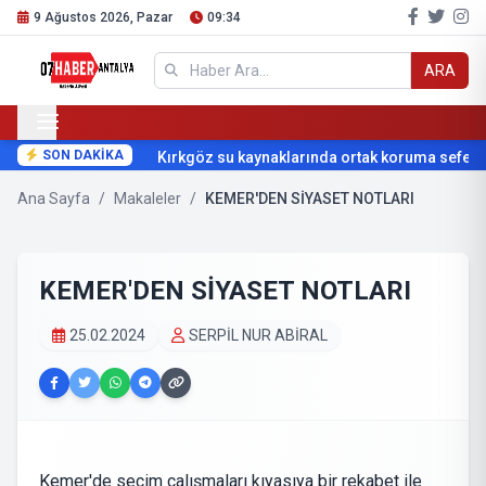
9 Ağustos 2026, Pazar
09:34
ARA
SON DAKİKA
Kırkgöz su kaynaklarında ortak koruma seferber
Ana Sayfa
/
Makaleler
/
KEMER'DEN SİYASET NOTLARI
KEMER'DEN SİYASET NOTLARI
25.02.2024
SERPİL NUR ABİRAL
Kemer'de seçim çalışmaları kıyasıya bir rekabet ile