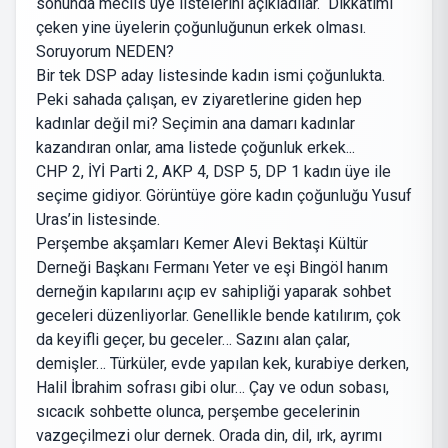
sonunda meclis üye listelerini açıkladılar. Dikkatimi
çeken yine üyelerin çoğunluğunun erkek olması.
Soruyorum NEDEN?
Bir tek DSP aday listesinde kadın ismi çoğunlukta.
Peki sahada çalışan, ev ziyaretlerine giden hep
kadınlar değil mi? Seçimin ana damarı kadınlar
kazandıran onlar, ama listede çoğunluk erkek...
CHP 2, İYİ Parti 2, AKP 4, DSP 5, DP 1 kadın üye ile
seçime gidiyor. Görüntüye göre kadın çoğunluğu Yusuf
Uras’in listesinde.
Perşembe akşamları Kemer Alevi Bektaşi Kültür
Derneği Başkanı Fermanı Yeter ve eşi Bingöl hanım
derneğin kapılarını açıp ev sahipliği yaparak sohbet
geceleri düzenliyorlar. Genellikle bende katılırım, çok
da keyifli geçer, bu geceler… Sazını alan çalar,
demişler… Türküler, evde yapılan kek, kurabiye derken,
Halil İbrahim sofrası gibi olur… Çay ve odun sobası,
sıcacık sohbette olunca, perşembe gecelerinin
vazgeçilmezi olur dernek. Orada din, dil, ırk, ayrımı