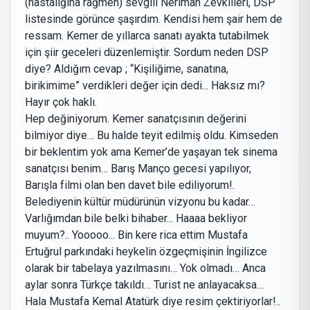
(hastalığına rağmen) sevgili Neriman Zevklileri, DSP
listesinde görünce şaşırdım. Kendisi hem şair hem de
ressam. Kemer de yıllarca sanatı ayakta tutabilmek
için şiir geceleri düzenlemiştir. Sordum neden DSP
diye? Aldığım cevap ; “Kişiliğime, sanatına,
birikimime” verdikleri değer için dedi... Haksız mı?
Hayır çok haklı.
Hep değiniyorum. Kemer sanatçısının değerini
bilmiyor diye… Bu halde teyit edilmiş oldu. Kimseden
bir beklentim yok ama Kemer’de yaşayan tek sinema
sanatçısı benim… Barış Manço gecesi yapılıyor,
Barışla filmi olan ben davet bile ediliyorum!.
Belediyenin kültür müdürünün vizyonu bu kadar…
Varlığımdan bile belki bihaber... Haaaa bekliyor
muyum?.. Yooooo... Bin kere rica ettim Mustafa
Ertuğrul parkındaki heykelin özgeçmişinin İngilizce
olarak bir tabelaya yazılmasını… Yok olmadı… Anca
aylar sonra Türkçe takıldı… Turist ne anlayacaksa…
Hala Mustafa Kemal Atatürk diye resim çektiriyorlar!..