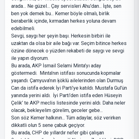
arada… Ne güzel… Çay servisleri Ahu’dan... İşte, sen
ben yok demek bu... Kemer böyle olmalı, birlik
beraberlik içinde, kırmadan herkes yoluna devam
edebilmeli.
Sevgi, saygı her şeyin başı. Herkesin birbiri ile
uzaktan da olsa bir aile bağı var. Seçim bitince herkes
özüne dönecek o yüzden rekabeti de saygı ve sevgi
ile yapın diyorum.
Bu arada, AKP İsmail Selami Minta’yı aday
göstermedi. Minta’nın istifası sonucunda kopmalar
yaşandı. Çamyuva’nın ķöklü ailelerinden olan Durmuş
Can da istifa ederek İyi Parti’ye katıldı. Mustafa Gul’ün
yanında yerini aldı. İyi Parti’den istifa eden Hüseyin
Çelik’ te AKP meclis listesinde yerini aldı. Daha neler
olacak, bekleyelim görelim, geceler gebe...
Son söz Kemer halkının... Tüm adaylar, söz verirken
dikkatli olun 5 sene çabuk geçiyor.
Bu arada, CHP de yıllardır nefer gibi çalışan