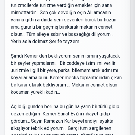
turizmcilerde turizme verdiğin emekler için sana
minnettardır… Sen çok sevdiğin eşin Ali amcanın
yanına gittin ardında seni sevenleri buruk bir hüzün
ama gururlu bir geçmiş bırakarak mekanın cennet
olsun… Tüm aileye sabır ve başsağlığı diliyorum…
Yerin asla dolmaz Şerife teyzem…
Şimdi Kemer den bekliyorum senin ismini yaşatacak
bir şeyler yapmalarını… Bir caddeye isim mi verilir
,turizmle ilgili bir yere, parka bilemem artık adını mı
koyarlar ama bunu Kemer meclis toplantısından çıkan
bir karar olarak bekliyorum … Mekanın cennet olsun
kocaman yürekli kadın…
Açıldığı günden beri ha bu gün ha yarın bir türlü gidip
gezemediğim Kemer Sanat Evi,’ni nihayet gidip
gördüm… Sayın Ramazan Kar beyefendiyi ayakta
alkışlıyor tebrik ediyorum… Gerçi tüm sergilenen