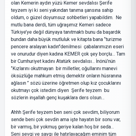
olan Kemerin aydın yüzü Kemer sevdalısı Şerife
teyzem iyi ki seni yakından tanıma şansına sahip
oldum, o güzel doyumsuz sohbetleri yapabildim. Ne
mutlu bana derdi, tüm uğraşımız Kemeri sadece
Türkiye’ye değil dünyaya tanıtmaktı bunu da başardık
bundan daha büyük mutluluk ve kitapta bana ‘’turizme
pencere aralayan kadın’’denilmesi çabalarımızın eseri
ve onurudur diyen kadına KEMER çok şey borçlu… Tam
bir Cumhuriyet kadını Atatürk sevdalısı… İnönü’nün
‘’Kızlarını okutmayan bir milletler, oğullarını manevi
öksüzlüğe mahkum etmiş demektir onların hüsranına
ağlasın ’’ sözü üzerine öğretmen olup kız çocuklarını
okutmayı çok istedim diyen Şerife teyzem bu
sözlerin inşallah genç kuşaklara ders olsun…
Ahhh Şerife teyzem ben seni çok sevdim, biliyorum
sende beni çok sevdin ama işte hayatın bir sonu var,
bir varmış, bir yokmuş geriye kalan hoş bir seda…
Seni sevgi ve saygı ile hatırlayacağım eminim tüm