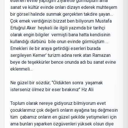
eserleri evine yaptığım ziyarette görmüştüm ama
sanat ve kültür evinde onları dizayn ederek muhteşem
bir görsel halinde sunmak gerçekten takdire şayan…
Çok emek verdiğinizi bizzat ben biliyorum Mustafa
Ertuğrul Aker heykeli ile ilgili yazımda bir tarihçi
olarak engin bilgiler vermişti bana hatta kendisinin
kullandığı dürbünü bile onun evinde görmüştüm …
Emekleri ile bir araya getirdiği eserleri burada
sergileyen Kemer’ turizm adına renk atan Ramazan
beye de teşekkürler bence onunda adı bu sanat evine
eklenmeli…
Ne güzel bir sözdür; ‘’Öldükten sonra yaşamak
isterseniz ölmez bir eser bırakınız’’ Hz Ali
Toplum olarak nereye gidiyoruz bilmiyorum evet
çocuklarımız çok değerli onların ayağına taş değmesin
tüm çabamız onların en güzel şekilde yetişmeleri için
ama bunları yaparken özgüvenleri yüksek olsun diye