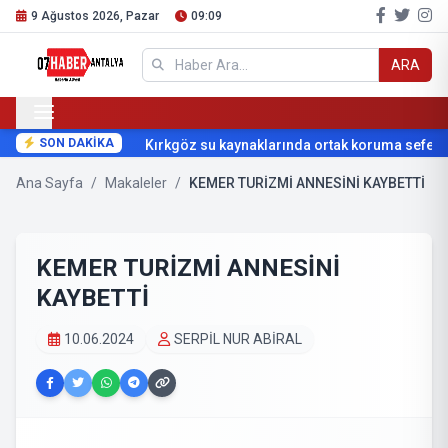
9 Ağustos 2026, Pazar
09:09
ARA
SON DAKİKA
Kırkgöz su kaynaklarında ortak koruma seferber
Ana Sayfa
/
Makaleler
/
KEMER TURİZMİ ANNESİNİ KAYBETTİ
KEMER TURİZMİ ANNESİNİ
KAYBETTİ
10.06.2024
SERPİL NUR ABİRAL