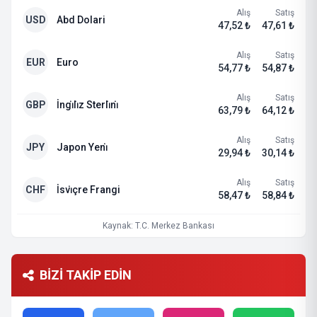
Alış
Satış
USD
Abd Dolari
47,52 ₺
47,61 ₺
Alış
Satış
EUR
Euro
54,77 ₺
54,87 ₺
Alış
Satış
GBP
İngi̇li̇z Sterli̇ni̇
63,79 ₺
64,12 ₺
Alış
Satış
JPY
Japon Yeni̇
29,94 ₺
30,14 ₺
Alış
Satış
CHF
İsvi̇çre Frangi
58,47 ₺
58,84 ₺
Kaynak: T.C. Merkez Bankası
BİZİ TAKİP EDİN