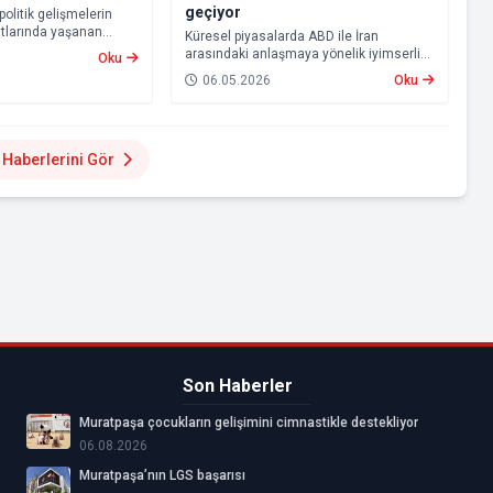
geçiyor
politik gelişmelerin
yatlarında yaşanan
Küresel piyasalarda ABD ile İran
kıt fiyatlarına
arasındaki anlaşmaya yönelik iyimserlik,
Oku
ediyor. Bu kapsamda,
altın fiyatlarında yukarı yönlü hareketi
06.05.2026
Oku
 benzin ve otogaz
beraberinde getirdi.
bir düzenlemeye
Haberlerini Gör
Son Haberler
Muratpaşa çocukların gelişimini cimnastikle destekliyor
06.08.2026
Muratpaşa’nın LGS başarısı