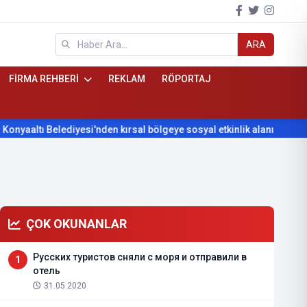
ARA
FİRMA REHBERİ
REKLAM
RÖPORTAJ
ı Belediyesi'nden kırsal bölgeye sosyal etkinlik alanı projesi
ÇOK OKUNANLAR
Русских туристов сняли с моря и отправили в
1
отель
31.05.2020