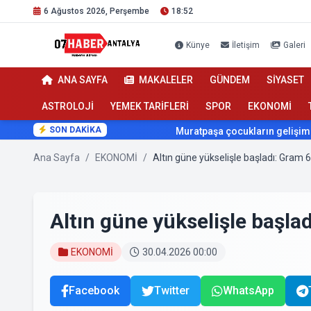
6 Ağustos 2026, Perşembe
18:52
Künye
İletişim
Galeri
ANA SAYFA
MAKALELER
GÜNDEM
SİYASET
ASTROLOJİ
YEMEK TARİFLERİ
SPOR
EKONOMİ
SON DAKİKA
Muratpaşa çocukların gelişimini cimnas
Ana Sayfa
/
EKONOMİ
/
Altın güne yükselişle başladı: Gram 6 
Altın güne yükselişle başlad
EKONOMİ
30.04.2026 00:00
Facebook
Twitter
WhatsApp