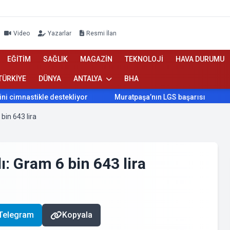
Video
Yazarlar
Resmi İlan
EĞİTİM
SAĞLIK
MAGAZİN
TEKNOLOJİ
HAVA DURUMU
TÜRKİYE
DÜNYA
ANTALYA
BHA
tikle destekliyor
Muratpaşa’nın LGS başarısı
Konyaalt
bin 643 lira
ı: Gram 6 bin 643 lira
Telegram
Kopyala