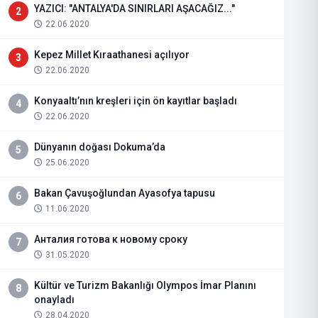
YAZICI: "ANTALYA'DA SINIRLARI AŞACAĞIZ..."
2
22.06.2020
Kepez Millet Kıraathanesi açılıyor
3
22.06.2020
Konyaaltı’nın kreşleri için ön kayıtlar başladı
4
22.06.2020
Dünyanın doğası Dokuma’da
5
25.06.2020
Bakan Çavuşoğlundan Ayasofya tapusu
6
11.06.2020
Анталия готова к новому сроку
7
31.05.2020
Kültür ve Turizm Bakanlığı Olympos İmar Planını
8
onayladı
28.04.2020