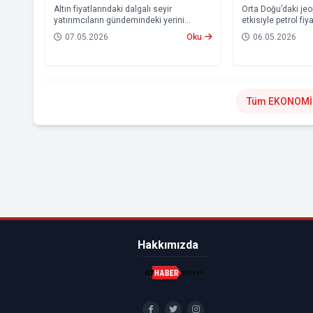
Altın fiyatlarındaki dalgalı seyir
Orta Doğu’daki jeo
yatırımcıların gündemindeki yerini
etkisiyle petrol fi
koruyor. Güvenli liman olarak görülen
dalgalanma, akarya
07.05.2026
Oku
06.05.2026
altına ilgi devam ederken, küresel
yansımaya devam 
gelişmeler ve savaşların etkisiyle
bu gece itibarıyla
piyasalarda hareketlilik sürüyor.
fiyatlarında yeni 
gidilecek.
Tüm EKONOMİ 
Hakkımızda