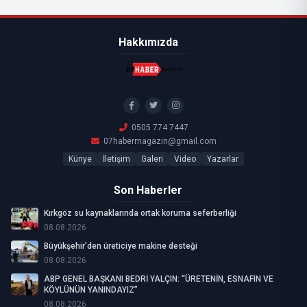
Hakkımızda
0505 774 7447
07habermagazin@gmail.com
Künye
İletişim
Galeri
Video
Yazarlar
Son Haberler
Kırkgöz su kaynaklarında ortak koruma seferberliği
08.08.2026
Büyükşehir’den üreticiye makine desteği
08.08.2026
ABP GENEL BAŞKANI BEDRİ YALÇIN: “ÜRETENİN, ESNAFIN VE
KÖYLÜNÜN YANINDAYIZ”
08.08.2026