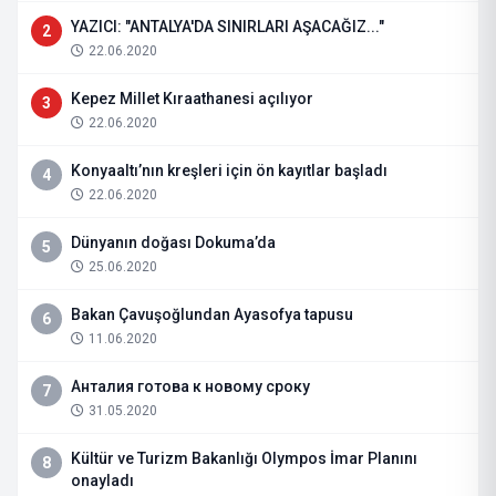
YAZICI: "ANTALYA'DA SINIRLARI AŞACAĞIZ..."
2
22.06.2020
Kepez Millet Kıraathanesi açılıyor
3
22.06.2020
Konyaaltı’nın kreşleri için ön kayıtlar başladı
4
22.06.2020
Dünyanın doğası Dokuma’da
5
25.06.2020
Bakan Çavuşoğlundan Ayasofya tapusu
6
11.06.2020
Анталия готова к новому сроку
7
31.05.2020
Kültür ve Turizm Bakanlığı Olympos İmar Planını
8
onayladı