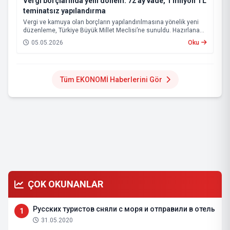
Vergi borçlarında yeni dönem: 72 ay vade, 1 milyon TL
teminatsız yapılandırma
Vergi ve kamuya olan borçların yapılandırılmasına yönelik yeni
düzenleme, Türkiye Büyük Millet Meclisi’ne sunuldu. Hazırlanan
teklif, hem mükelleflerin ödeme yükünü hafifletmeyi hem de
05.05.2026
Oku
kamu alacaklarının tahsilatını hızlandırmayı hedefliyor.
Tüm EKONOMİ Haberlerini Gör
ÇOK OKUNANLAR
Русских туристов сняли с моря и отправили в отель
1
31.05.2020