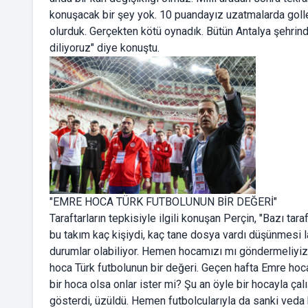
konuşacak bir şey yok. 10 puandayız uzatmalarda goll
olurduk. Gerçekten kötü oynadık. Bütün Antalya şehrin
diliyoruz" diye konuştu.
"EMRE HOCA TÜRK FUTBOLUNUN BİR DEĞERİ"
Taraftarların tepkisiyle ilgili konuşan Perçin, "Bazı tar
bu takım kaç kişiydi, kaç tane dosya vardı düşünmesi la
durumlar olabiliyor. Hemen hocamızı mı göndermeliyi
hoca Türk futbolunun bir değeri. Geçen hafta Emre hoca
bir hoca olsa onlar ister mi? Şu an öyle bir hocayla ça
gösterdi, üzüldü. Hemen futbolcularıyla da sanki veda