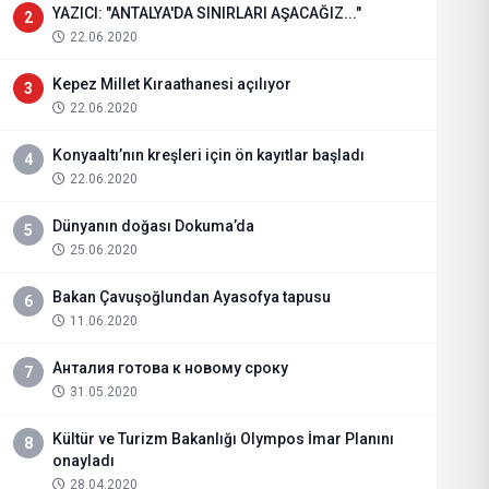
YAZICI: "ANTALYA'DA SINIRLARI AŞACAĞIZ..."
2
22.06.2020
Kepez Millet Kıraathanesi açılıyor
3
22.06.2020
Konyaaltı’nın kreşleri için ön kayıtlar başladı
4
22.06.2020
Dünyanın doğası Dokuma’da
5
25.06.2020
Bakan Çavuşoğlundan Ayasofya tapusu
6
11.06.2020
Анталия готова к новому сроку
7
31.05.2020
Kültür ve Turizm Bakanlığı Olympos İmar Planını
8
onayladı
28.04.2020