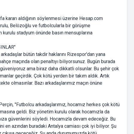
ifa kararı aldığının söylenmesi üzerine Hesap.com
ulu, Belözoğlu ve futbolcularla bir görüşme
im kurulu stadyum önünde basın mensuplarına
INLAR"
arkadaşlar bütün takdir haklarını Rizespor'dan yana
rbahçe maçında olan penaltıyı biliyorsunuz. Bugün burada
 güveniyoruz ama biraz daha dikkatli olsunlar. Bu şehir çok
anlar geçirdik. Çok kötü yerden bir takım aldık. Artık
tekte olmasınlar. Bazı arkadaşlarımız maçın önüne
Perçin, "Futbolcu arkadaşlarımız, hocamız herkes çok kötü
masına geldi. Biz yönetim kurulu olarak hocamızla da
amıza güvenlerini söyledi. Hocamızla devam edeceğiz. Bu
i en azından buradaki Antalya camiası çok iyi biliyor. Şu
krar çıkışa geçeceğiz. Şu anda durumumuzda kötü