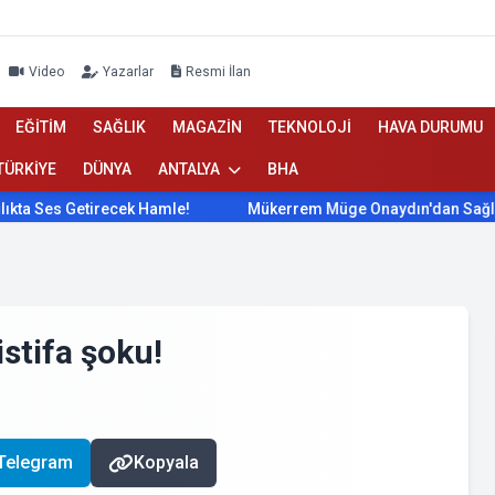
Video
Yazarlar
Resmi İlan
EĞİTİM
SAĞLIK
MAGAZİN
TEKNOLOJİ
HAVA DURUMU
TÜRKİYE
DÜNYA
ANTALYA
BHA
irecek Hamle!
Mükerrem Müge Onaydın'dan Sağlıkta Ses Geti
istifa şoku!
Telegram
Kopyala