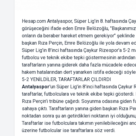
Hesap.com Antalyaspor, Süper Lig'in 8. haftasında Ça
görüşeceğini ifade eden Emre Belözoğlu, "Başkanımız
onların da beraber hareket etmem gerekiyor" şeklinde 
başkan Rıza Perçin, Emre Belözoğlu ile yola devam ede
Süper Lig'in 8'inci haftasında Çaykur Rizespor'a 5-2
futbolcu ve teknik ekibe tepki göstermesinin ardından k
taraftarların yanına giderek daha fazla mücadele edece
hakem hatalarından dert yanarken istifa edeceği söyl
5-2 YENİLDİLER, TARAFTARLAR ÇILDIRDI
Antalyaspor
'un Süper Lig'in 8'inci haftasında Çayku
taraftarlar, futbolculara ve teknik ekibe tepki gösterdi
Rıza Perçin'i tribüne çağırdı. Soyunma odasına giden fu
sahaya çıktı. Taraftarların yanına giden başkan Rıza Per
noktadan sonra şu an getirdikleri noktanın iyi olduğunu,
Taraftarlar ise futbolculara takımın yenilebileceğini a
üzerine futbolcular ise taraftarlara söz verdi.