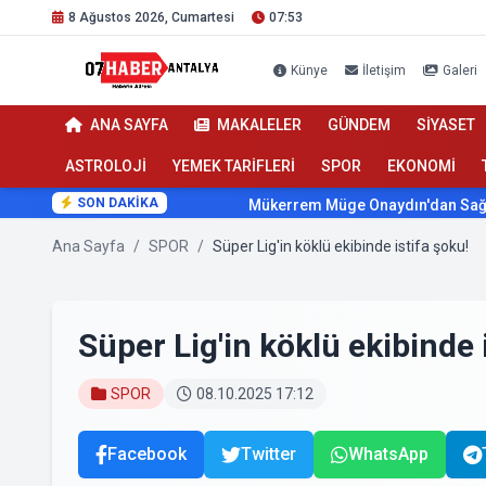
8 Ağustos 2026, Cumartesi
07:53
Künye
İletişim
Galeri
ANA SAYFA
MAKALELER
GÜNDEM
SİYASET
ASTROLOJİ
YEMEK TARİFLERİ
SPOR
EKONOMİ
SON DAKİKA
Mükerrem Müge Onaydın'dan Sağlıkta Ses Get
Ana Sayfa
/
SPOR
/
Süper Lig'in köklü ekibinde istifa şoku!
Süper Lig'in köklü ekibinde 
SPOR
08.10.2025 17:12
Facebook
Twitter
WhatsApp