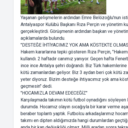
Yaşanan gelişmelerin ardından Emre Belözoğlu'nun ist
Antalyaspor Kulübü Başkanı Rıza Perçin ve yönetim kur
gerçekleştirdi. Görüşmenin ardından başkan ve yönet
açıklamalarda bulundu.
"DESTEĞE İHTİYACIMIZ YOK AMA KÖSTEKTE OLMAS
Hakem kararlarına tepki gösteren Rıza Perçin, "Hakem 
kullandı. 2 haftadır canımız yanıyor. Geçen hafta Fene
ince ince Antalya şehri doğrandı. Biz Türk hakemlerine
kötü zamanlardan geliyor. Biz 3 aydan beri çok kötü zam
yeter diyoruz. Bizim desteğe ihtiyacımız yok ama kös
geçmesin" dedi.
"HOCAMIZLA DEVAM EDECEĞİZ"
Karşılaşmada takımın kötü futbol oynadığını söyleyen 
durumda. Hocamız olayın sıcağıyla bir karar verme aşa
beraber toplantı yaptık. Futbolcu arkadaşlarımız hoc
takımı en dipten aldığımızda hangi durumlardan geçtiğin
anda bir kan değişikliği olmaz. Milli aradan sonra te