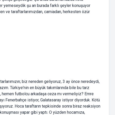
er yemeseydik şu an burada farklı şeyler konuşuyor
den ve taraftarlarımızdan, camiadan, herkesten özür
aftarlarımızın; biz nereden geliyoruz, 3 ay önce neredeydi,
zım. Türkiye'nin en büyük takımlarında bile bu tarz
z, hemen futbolcu arkadaşa ceza mı vermeliyiz? Emre
yı Fenerbahçe istiyor, Galatasaray istiyor diyorduk. Kötü
lışıyoruz. Hoca taraftarın tepkisinde sonra biraz reaksiyon
 konuşması yapar gibi yaptı. O yüzden hocamıza,