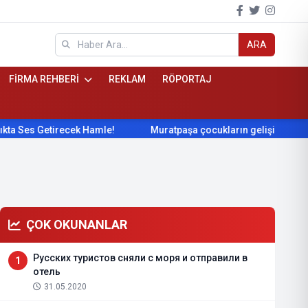
ARA
FİRMA REHBERİ
REKLAM
RÖPORTAJ
recek Hamle!
Muratpaşa çocukların gelişimini cimnastikle des
ÇOK OKUNANLAR
Русских туристов сняли с моря и отправили в
1
отель
31.05.2020