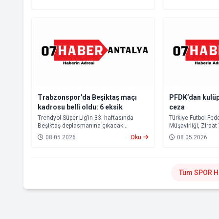
Trabzonspor’da Beşiktaş maçı
PFDK’dan kulüp
kadrosu belli oldu: 6 eksik
ceza
Trendyol Süper Lig’in 33. haftasında
Türkiye Futbol Fe
Beşiktaş deplasmanına çıkacak
Müşavirliği, Ziraat
Trabzonspor’un kamp kadrosu belli oldu.
finalinde yaşanan 
08.05.2026
Oku
08.05.2026
Beşiktaş ve Tümo
Profesyonel Futbol
(PFDK) sevk etti.
Tüm SPOR Ha