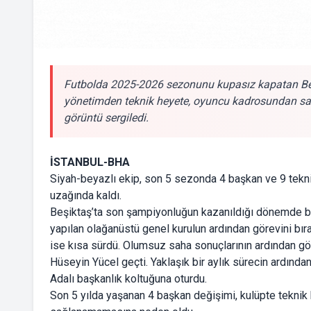
Futbolda 2025-2026 sezonunu kupasız kapatan Be
yönetimden teknik heyete, oyuncu kadrosundan saha
görüntü sergiledi.
İSTANBUL-BHA
Siyah-beyazlı ekip, son 5 sezonda 4 başkan ve 9 teknik
uzağında kaldı.
Beşiktaş’ta son şampiyonluğun kazanıldığı dönemde ba
yapılan olağanüstü genel kurulun ardından görevini bı
ise kısa sürdü. Olumsuz saha sonuçlarının ardından gör
Hüseyin Yücel geçti. Yaklaşık bir aylık sürecin ardınd
Adalı başkanlık koltuğuna oturdu.
Son 5 yılda yaşanan 4 başkan değişimi, kulüpte teknik 