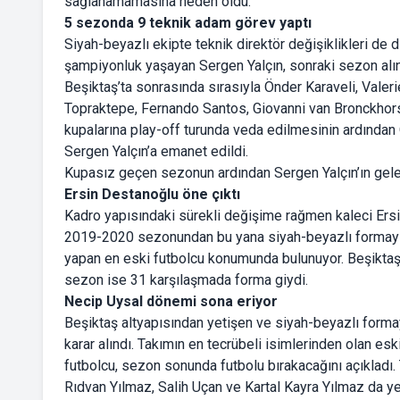
sağlanamamasına neden oldu.
5 sezonda 9 teknik adam görev yaptı
Siyah-beyazlı ekipte teknik direktör değişiklikleri de
şampiyonluk yaşayan Sergen Yalçın, sonraki sezon alın
Beşiktaş’ta sonrasında sırasıyla Önder Karaveli, Valer
Topraktepe, Fernando Santos, Giovanni van Bronckhors
kupalarına play-off turunda veda edilmesinin ardından O
Sergen Yalçın’a emanet edildi.
Kupasız geçen sezonun ardından Sergen Yalçın’ın gele
Ersin Destanoğlu öne çıktı
Kadro yapısındaki sürekli değişime rağmen kaleci Ersin 
2019-2020 sezonundan bu yana siyah-beyazlı formayı g
yapan en eski futbolcu konumunda bulunuyor. Beşiktaş 
sezon ise 31 karşılaşmada forma giydi.
Necip Uysal dönemi sona eriyor
Beşiktaş altyapısından yetişen ve siyah-beyazlı forma
karar alındı. Takımın en tecrübeli isimlerinden olan eski
futbolcu, sezon sonunda futbolu bırakacağını açıkladı.
Rıdvan Yılmaz, Salih Uçan ve Kartal Kayra Yılmaz da yer