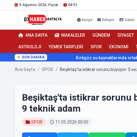
9 Ağustos 2026, Pazar
08:51
Künye
İletişim
Galeri
ANA SAYFA
MAKALELER
GÜNDEM
SİYASET
ASTROLOJİ
YEMEK TARİFLERİ
SPOR
EKONOMİ
SON DAKİKA
Kırkgöz su kaynaklarında ortak koruma s
Ana Sayfa
/
SPOR
/
Beşiktaş'ta istikrar sorunu büyüyor: 5 
Beşiktaş'ta istikrar sorunu
9 teknik adam
SPOR
11.05.2026 00:00