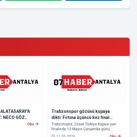
GALATASARAY'A
Trabzonspor gözünü kupaya
Z: NECO GÖZ
dikti: Fırtına üçüncü kez final
istiyor
Oku
Trabzonspor, Ziraat Türkiye Kupası yarı
finalinde 13 Mayıs Çarşamba günü
Natura Dünyası Gençlerbirliği ile
11.05.2026
Oku