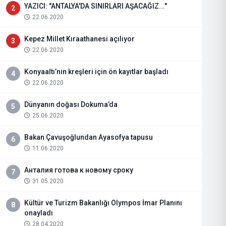
YAZICI: "ANTALYA'DA SINIRLARI AŞACAĞIZ..."
2
22.06.2020
Kepez Millet Kıraathanesi açılıyor
3
22.06.2020
Konyaaltı’nın kreşleri için ön kayıtlar başladı
4
22.06.2020
Dünyanın doğası Dokuma’da
5
25.06.2020
Bakan Çavuşoğlundan Ayasofya tapusu
6
11.06.2020
Анталия готова к новому сроку
7
31.05.2020
Kültür ve Turizm Bakanlığı Olympos İmar Planını
8
onayladı
28.04.2020