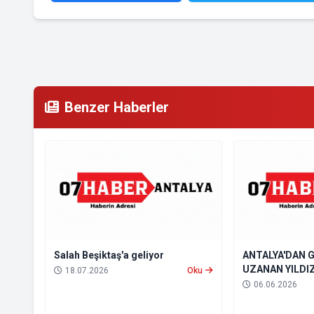
Benzer Haberler
Salah Beşiktaş'a geliyor
ANTALYA'DAN 
UZANAN YILDI
18.07.2026
Oku
DOLDURUYOR!
06.06.2026