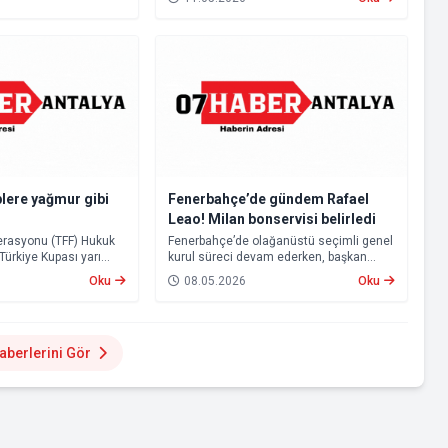
deplasmanda karşı karşıya gelecek.
lere yağmur gibi
Fenerbahçe’de gündem Rafael
Leao! Milan bonservisi belirledi
derasyonu (TFF) Hukuk
Fenerbahçe’de olağanüstü seçimli genel
 Türkiye Kupası yarı
kurul süreci devam ederken, başkan
olayların ardından
adayları Aziz Yıldırım ve Hakan Safi’nin
Oku
08.05.2026
Oku
san Konyaspor’u
transfer çalışmalarına da hız verdiği öne
 Disiplin Kurulu’na
sürüldü.
berlerini Gör