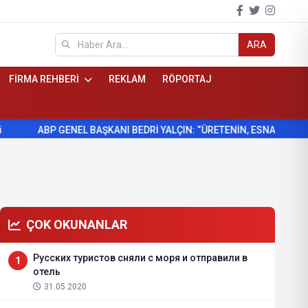
ARA
FİRMA REHBERİ
REKLAM
RÖPORTAJ
BP GENEL BAŞKANI BEDRİ YALÇIN: “ÜRETENİN, ESNAFIN VE KÖYLÜNÜN
ÇOK OKUNANLAR
Русских туристов сняли с моря и отправили в
1
отель
31.05.2020