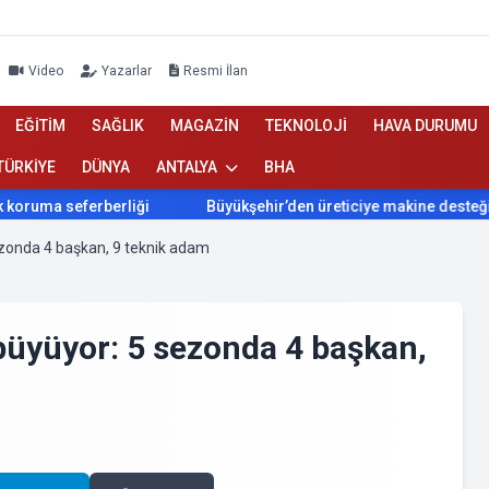
Video
Yazarlar
Resmi İlan
EĞİTİM
SAĞLIK
MAGAZİN
TEKNOLOJİ
HAVA DURUMU
TÜRKİYE
DÜNYA
ANTALYA
BHA
eferberliği
Büyükşehir’den üreticiye makine desteği
A
sezonda 4 başkan, 9 teknik adam
 büyüyor: 5 sezonda 4 başkan,