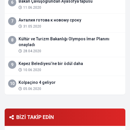
Bakan Çavuşoğlundan Ayasofya tapusu
6
11.06.2020
Анталия готова к новому сроку
7
31.05.2020
Kültür ve Turizm Bakanlığı Olympos İmar Planını
8
onayladı
28.04.2020
Kepez Belediyesi’ne bir ödül daha
9
10.06.2020
Kolpaçino 4 geliyor
10
05.06.2020
BİZİ TAKİP EDİN