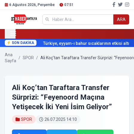
6 Ağustos 2026, Perşembe
07:51
ARA
SON DAKİKA
Türkiye, eyyam-ı bahur sıcaklarının etkisi altına gi
Ana
/
SPOR
/
Ali Koç’tan Taraftara Transfer Sürprizi: “Feyenoor
Sayfa
Ali Koç’tan Taraftara Transfer
Sürprizi: “Feyenoord Maçına
Yetişecek İki Yeni İsim Geliyor”
SPOR
26.07.2025 14:10