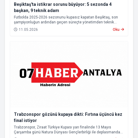
Beşiktaş'ta istikrar sorunu büyüyor: 5 sezonda 4
başkan, 9 teknik adam
Futbolda 2025-2026 sezonunu kupasız kapatan Beşiktaş, son
şampiyonluğun ardından geçen süreçte yönetimden teknik
heyete, oyuncu kadrosundan saha sonuçlarına kadar birçok
11.05.2026
Oku
alanda istikrarsız bir görüntü sergiledi.
Trabzonspor gözünü kupaya dikti: Fırtına üçüncü kez
final istiyor
Trabzonspor, Ziraat Türkiye Kupası yarı finalinde 13 Mayıs
Çarşamba günü Natura Dünyası Gençlerbirliği ile deplasmanda
karşı karşıya gelecek.