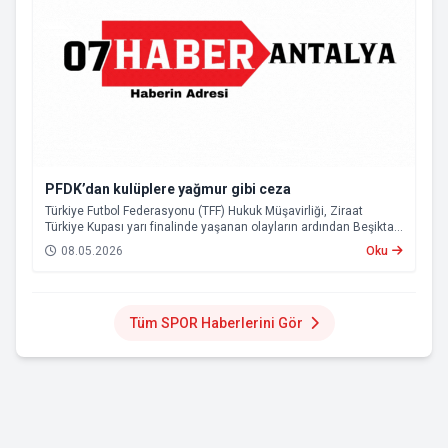
PFDK’dan kulüplere yağmur gibi ceza
Türkiye Futbol Federasyonu (TFF) Hukuk Müşavirliği, Ziraat
Türkiye Kupası yarı finalinde yaşanan olayların ardından Beşiktaş
ve Tümosan Konyaspor’u Profesyonel Futbol Disiplin Kurulu’na
08.05.2026
Oku
(PFDK) sevk etti.
Tüm SPOR Haberlerini Gör