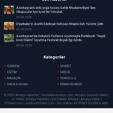
Azerbaycanlı ünlü yoga hocası Sahib Khudaverdiyev'den
Okuyucular İçin İçsel Bir Yolculuk
05.08.2026
Diyarbakır'ın Asırlık Edebiyat Hafızası Kitapla Gün Yüzüne Çıktı
05.08.2026
Azerbaycan'da Gökyüzü Yüzlerce Uçurtmayla Renklendi: "Haydi
Dost Olalım" Uçurtma Festivali Büyük İlgi Gördü
05.08.2026
Kategoriler
GÜNDEM
SİYASET
EĞİTİM
SAĞLIK
MAGAZİN
TEKNOLOJİ
HAVA DURUMU
FİRMA REHBERİ
© 2026 Antalya Haberleri | Sondakikaantalya.com | Antalya Güvenilir Haber |
07 Haber, Antalya Haberleri | Son Dakika Antalya | Antalya Haber |
07haber.com | seydisehirhaber.com - Tüm Hakları
BEYRİBEY BİLİŞİM
'e Aittir.