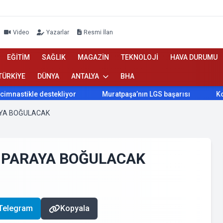
Video
Yazarlar
Resmi İlan
EĞİTİM
SAĞLIK
MAGAZİN
TEKNOLOJİ
HAVA DURUMU
TÜRKİYE
DÜNYA
ANTALYA
BHA
le destekliyor
Muratpaşa’nın LGS başarısı
Konyaaltı Be
AYA BOĞULACAK
R PARAYA BOĞULACAK
Telegram
Kopyala