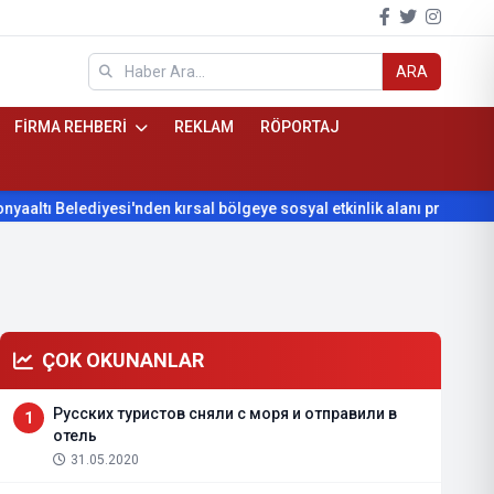
ARA
FİRMA REHBERİ
REKLAM
RÖPORTAJ
lediyesi'nden kırsal bölgeye sosyal etkinlik alanı projesi
Kony
ÇOK OKUNANLAR
Русских туристов сняли с моря и отправили в
1
отель
31.05.2020