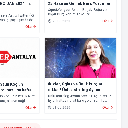
RO'DAN 2024'TE
25 Haziran Günlük Burç Yorumları
&quot;Yengeç, Aslan, Başak, Boğa ve
Diğer Burç Yorumları&quot;
aela Astro Twitter (X)
yaptığı paylaşımda dört
25.06.2023
Oku
n Aslan burcu
Oku
lgelerde depremi
i.
İkizler, Oğlak ve Balık burçları
Aysun Koç'un
dikkat! Ünlü astrolog Aysun
urcunuzu bu hafta
Koç'un yorumları ile burcunuzu bu
Ünlü astrolog Aysun Koç, 31 Ağustos - 6
n Koç'un haftalık burç
Eylül haftasına ait burç yorumları ile
ara, aile ve sağlık
hafta neler bekliyor?
sizlerle. Özellikle İkizler, Oğlak ve Balık
ızda neler olacak?
31.08.2020
Oku
Oku
burçları bu hafta vereceği kararları iki
hleri arasına etki
kere düşünmeli.
ları