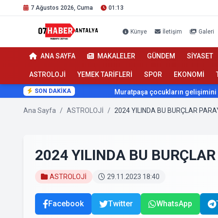
7 Ağustos 2026, Cuma
01:13
Künye
İletişim
Galeri
ANA SAYFA
MAKALELER
GÜNDEM
SİYASET
ASTROLOJİ
YEMEK TARİFLERİ
SPOR
EKONOMİ
SON DAKİKA
Muratpaşa çocukların gelişimini cimnastik
Ana Sayfa
/
ASTROLOJİ
/
2024 YILINDA BU BURÇLAR PAR
2024 YILINDA BU BURÇLA
ASTROLOJİ
29.11.2023 18:40
Facebook
Twitter
WhatsApp