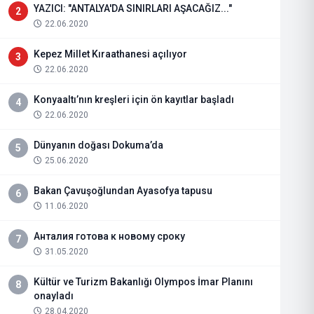
YAZICI: "ANTALYA'DA SINIRLARI AŞACAĞIZ..."
2
22.06.2020
Kepez Millet Kıraathanesi açılıyor
3
22.06.2020
Konyaaltı’nın kreşleri için ön kayıtlar başladı
4
22.06.2020
Dünyanın doğası Dokuma’da
5
25.06.2020
Bakan Çavuşoğlundan Ayasofya tapusu
6
11.06.2020
Анталия готова к новому сроку
7
31.05.2020
Kültür ve Turizm Bakanlığı Olympos İmar Planını
8
onayladı
28.04.2020