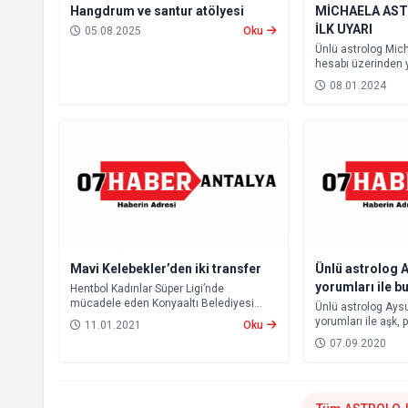
Hangdrum ve santur atölyesi
MİCHAELA AST
İLK UYARI
05.08.2025
Oku
Ünlü astrolog Mich
hesabı üzerinden 
ili uyardı. Yaklaşa
08.01.2024
dolunayının bu bö
tetiklediğini söyled
Mavi Kelebekler’den iki transfer
Ünlü astrolog 
yorumları ile b
Hentbol Kadınlar Süper Ligi’nde
mücadele eden Konyaaltı Belediyesi
neler bekliyor?
Ünlü astrolog Aysu
Kadın Hentbol Takımı, lige verilen arada
yorumları ile aşk, p
11.01.2021
Oku
kadrosunu iki yeni transferle güçlendirdi.
konusunda hayatın
07.09.2020
İşte 7-13 Eylül tari
edecek burç yorum