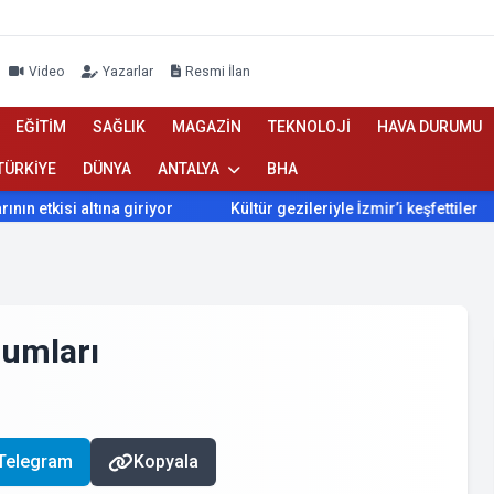
Video
Yazarlar
Resmi İlan
EĞİTİM
SAĞLIK
MAGAZİN
TEKNOLOJİ
HAVA DURUMU
TÜRKİYE
DÜNYA
ANTALYA
BHA
i altına giriyor
Kültür gezileriyle İzmir’i keşfettiler
İzm
rumları
Telegram
Kopyala