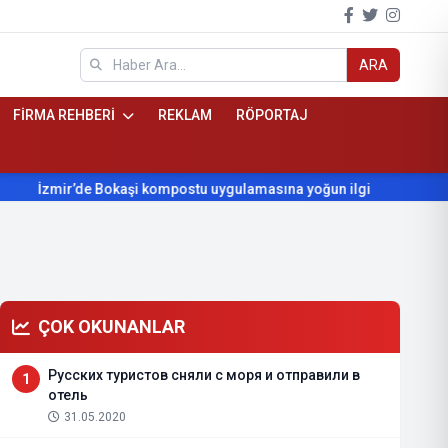
ARA
FİRMA REHBERİ
REKLAM
RÖPORTAJ
ir’de Bokaşi kompostu uygulamasına yoğun ilgi
Beydağ’ın yıll
ÇOK OKUNANLAR
Русских туристов сняли с моря и отправили в
1
отель
31.05.2020