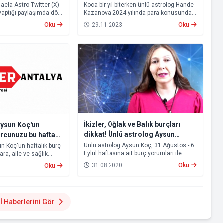
aela Astro Twitter (X)
Koca bir yıl biterken ünlü astrolog Hande
yaptığı paylaşımda dört
Kazanova 2024 yılında para konusunda
n Aslan burcu
en şanslı burcunu açıkladı.
Oku
29.11.2023
Oku
lgelerde depremi
i.
İkizler, Oğlak ve Balık burçları
Aysun Koç'un
dikkat! Ünlü astrolog Aysun
urcunuzu bu hafta
Koç'un yorumları ile burcunuzu bu
Ünlü astrolog Aysun Koç, 31 Ağustos - 6
n Koç'un haftalık burç
Eylül haftasına ait burç yorumları ile
ara, aile ve sağlık
hafta neler bekliyor?
sizlerle. Özellikle İkizler, Oğlak ve Balık
ızda neler olacak?
31.08.2020
Oku
Oku
burçları bu hafta vereceği kararları iki
hleri arasına etki
kere düşünmeli.
ları
 Haberlerini Gör