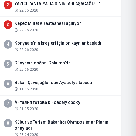
YAZICI: "ANTALYA'DA SINIRLARI AŞACAĞIZ..."
2
22.06.2020
Kepez Millet Kıraathanesi açılıyor
3
22.06.2020
Konyaaltı’nın kreşleri için ön kayıtlar başladı
4
22.06.2020
Dünyanın doğası Dokuma’da
5
25.06.2020
Bakan Çavuşoğlundan Ayasofya tapusu
6
11.06.2020
Анталия готова к новому сроку
7
31.05.2020
Kültür ve Turizm Bakanlığı Olympos İmar Planını
8
onayladı
28.04.2020