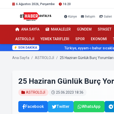
6 Ağustos 2026, Perşembe
16:20
Künye
İletişim
Galeri
ANA SAYFA
MAKALELER
GÜNDEM
SİYASET
ASTROLOJİ
YEMEK TARİFLERİ
SPOR
EKONOMİ
SON DAKİKA
Türkiye, eyyam-ı bahur sıcaklarının etkis
Ana Sayfa
/
ASTROLOJİ
/
25 Haziran Günlük Burç Yorumları
25 Haziran Günlük Burç Yo
ASTROLOJİ
25.06.2023 18:36
Facebook
Twitter
WhatsApp