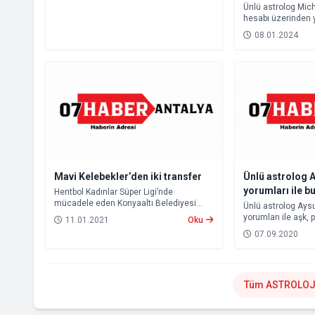
Ünlü astrolog Mich
hesabı üzerinden 
ili uyardı. Yaklaşa
08.01.2024
dolunayının bu bö
tetiklediğini söyled
Mavi Kelebekler’den iki transfer
Ünlü astrolog 
yorumları ile b
Hentbol Kadınlar Süper Ligi’nde
mücadele eden Konyaaltı Belediyesi
neler bekliyor?
Ünlü astrolog Aysu
Kadın Hentbol Takımı, lige verilen arada
yorumları ile aşk, p
11.01.2021
Oku
kadrosunu iki yeni transferle güçlendirdi.
konusunda hayatın
07.09.2020
İşte 7-13 Eylül tari
edecek burç yorum
Tüm ASTROLOJİ