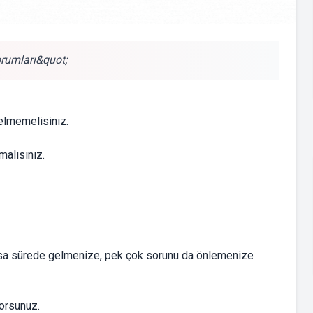
orumları&quot;
gelmemelisiniz.
malısınız.
ısa sürede gelmenize, pek çok sorunu da önlemenize
yorsunuz.