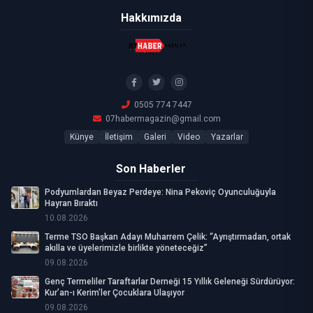
Hakkımızda
0505 774 7447
07habermagazin@gmail.com
Künye
İletişim
Galeri
Video
Yazarlar
Son Haberler
Podyumlardan Beyaz Perdeye: Nina Pekoviç Oyunculuğuyla
Hayran Bıraktı
10.08.2026
Terme TSO Başkan Adayı Muharrem Çelik: “Ayrıştırmadan, ortak
akılla ve üyelerimizle birlikte yöneteceğiz”
09.08.2026
Genç Termeliler Taraftarlar Derneği 15 Yıllık Geleneği Sürdürüyor:
Kur’an-ı Kerim’ler Çocuklara Ulaşıyor
09.08.2026