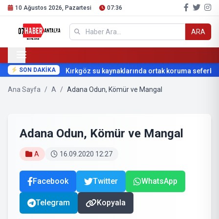
10 Ağustos 2026, Pazartesi
07:36
ARA
SON DAKİKA
Kırkgöz su kaynaklarında ortak koruma seferberli
Ana Sayfa
/
A
/
Adana Odun, Kömür ve Mangal
Adana Odun, Kömür ve Mangal
A
16.09.2020 12:27
Facebook
Twitter
WhatsApp
Telegram
Kopyala