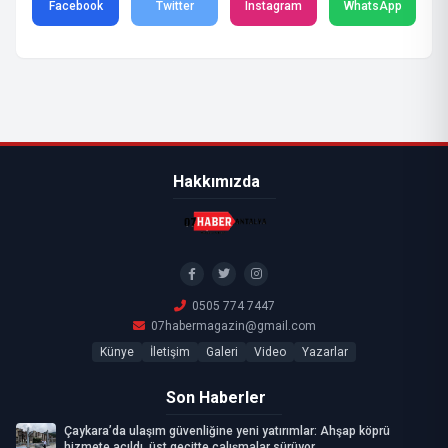
Facebook
Twitter
Instagram
WhatsApp
Hakkımızda
0505 774 7447
07habermagazin@gmail.com
Künye
İletişim
Galeri
Video
Yazarlar
Son Haberler
Çaykara’da ulaşım güvenliğine yeni yatırımlar: Ahşap köprü
hizmete açıldı, üst geçitte çalışmalar sürüyor