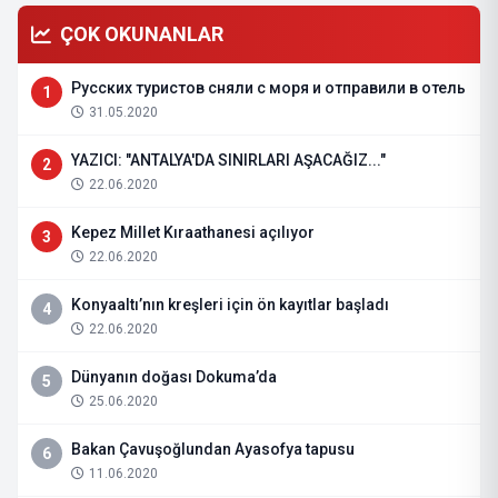
ÇOK OKUNANLAR
Русских туристов сняли с моря и отправили в отель
1
31.05.2020
YAZICI: "ANTALYA'DA SINIRLARI AŞACAĞIZ..."
2
22.06.2020
Kepez Millet Kıraathanesi açılıyor
3
22.06.2020
Konyaaltı’nın kreşleri için ön kayıtlar başladı
4
22.06.2020
Dünyanın doğası Dokuma’da
5
25.06.2020
Bakan Çavuşoğlundan Ayasofya tapusu
6
11.06.2020