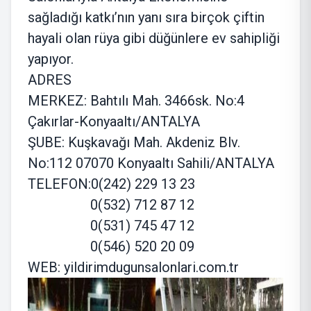
sağladığı katkı’nın yanı sıra birçok çiftin
hayali olan rüya gibi düğünlere ev sahipliği
yapıyor.
ADRES
MERKEZ: Bahtılı Mah. 3466sk. No:4
Çakırlar-Konyaaltı/ANTALYA
ŞUBE: Kuşkavağı Mah. Akdeniz Blv.
No:112 07070 Konyaaltı Sahili/ANTALYA
TELEFON:0(242) 229 13 23
0(532) 712 87 12
0(531) 745 47 12
0(546) 520 20 09
WEB: yildirimdugunsalonlari.com.tr