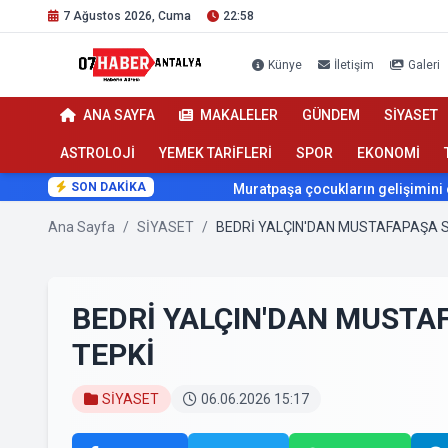
7 Ağustos 2026, Cuma
22:58
Künye
İletişim
Galeri
ANA SAYFA
MAKALELER
GÜNDEM
SİYASET
ASTROLOJİ
YEMEK TARİFLERİ
SPOR
EKONOMİ
SON DAKİKA
Muratpaşa çocukların gelişimini cimnastikle de
Ana Sayfa
/
SİYASET
/
BEDRİ YALÇIN'DAN MUSTAFAPAŞA S
BEDRİ YALÇIN'DAN MUSTA
TEPKİ
SİYASET
06.06.2026 15:17