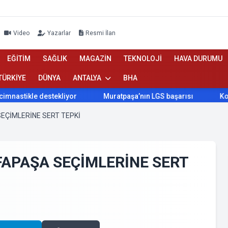
Video
Yazarlar
Resmi İlan
EĞİTİM
SAĞLIK
MAGAZİN
TEKNOLOJİ
HAVA DURUMU
TÜRKİYE
DÜNYA
ANTALYA
BHA
stekliyor
Muratpaşa’nın LGS başarısı
Konyaaltı Belediy
EÇİMLERİNE SERT TEPKİ
FAPAŞA SEÇİMLERİNE SERT