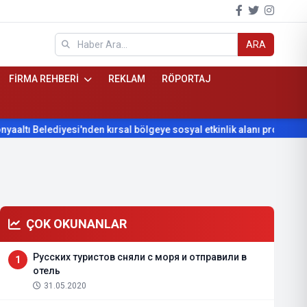
ARA
FİRMA REHBERİ
REKLAM
RÖPORTAJ
esi'nden kırsal bölgeye sosyal etkinlik alanı projesi
Konyaaltı
ÇOK OKUNANLAR
Русских туристов сняли с моря и отправили в
1
отель
31.05.2020