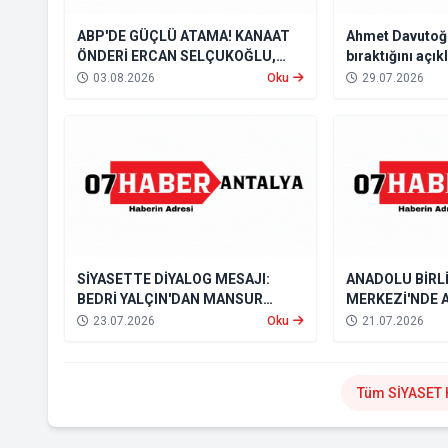
ABP'DE GÜÇLÜ ATAMA! KANAAT
Ahmet Davutoğl
ÖNDERİ ERCAN SELÇUKOĞLU,
bıraktığını açık
TÜM BÖLGELERDEN SORUMLU
Partisi’ni feshe
03.08.2026
Oku
29.07.2026
GENEL BAŞKAN YARDIMCISI OLDU
SİYASETTE DİYALOG MESAJI:
ANADOLU BİRLİ
BEDRİ YALÇIN'DAN MANSUR
MERKEZİ'NDE 
YAVAŞ'A ANLAMLI ZİYARET
BULUŞMA: OT
23.07.2026
Oku
21.07.2026
SEKTÖRÜNÜN S
MERKEZDE YAN
Tüm SİYASET 