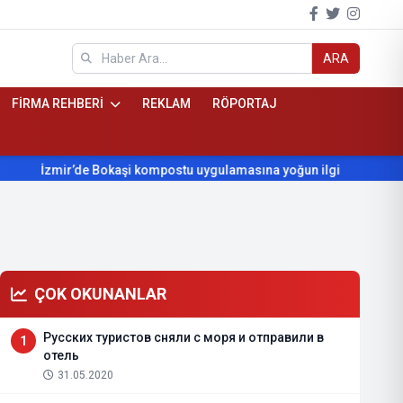
ARA
FİRMA REHBERİ
REKLAM
RÖPORTAJ
zmir’de Bokaşi kompostu uygulamasına yoğun ilgi
Beydağ’ın y
ÇOK OKUNANLAR
Русских туристов сняли с моря и отправили в
1
отель
31.05.2020