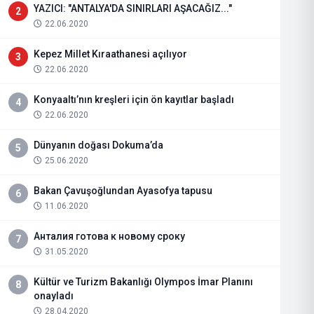
YAZICI: "ANTALYA'DA SINIRLARI AŞACAĞIZ..."
2
22.06.2020
Kepez Millet Kıraathanesi açılıyor
3
22.06.2020
Konyaaltı’nın kreşleri için ön kayıtlar başladı
4
22.06.2020
Dünyanın doğası Dokuma’da
5
25.06.2020
Bakan Çavuşoğlundan Ayasofya tapusu
6
11.06.2020
Анталия готова к новому сроку
7
31.05.2020
Kültür ve Turizm Bakanlığı Olympos İmar Planını
8
onayladı
28.04.2020