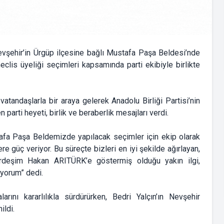
Nevşehir’in Ürgüp ilçesine bağlı Mustafa Paşa Beldesi’nde
clis üyeliği seçimleri kapsamında parti ekibiyle birlikte
atandaşlarla bir araya gelerek Anadolu Birliği Partisi’nin
n parti heyeti, birlik ve beraberlik mesajları verdi.
afa Paşa Beldemizde yapılacak seçimler için ekip olarak
e güç veriyor. Bu süreçte bizleri en iyi şekilde ağırlayan,
deşim Hakan ARITÜRK’e göstermiş olduğu yakın ilgi,
iyorum” dedi.
arını kararlılıkla sürdürürken, Bedri Yalçın’ın Nevşehir
ldi.