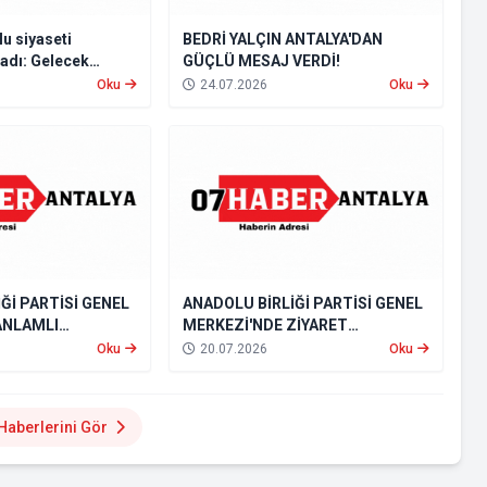
u siyaseti
BEDRİ YALÇIN ANTALYA'DAN
ladı: Gelecek
GÜÇLÜ MESAJ VERDİ!
tti
Oku
24.07.2026
Oku
Ğİ PARTİSİ GENEL
ANADOLU BİRLİĞİ PARTİSİ GENEL
ANLAMLI
MERKEZİ'NDE ZİYARET
OMOTİV
YOĞUNLUĞU
Oku
20.07.2026
Oku
ESİ GENEL
KILANDI
Haberlerini Gör