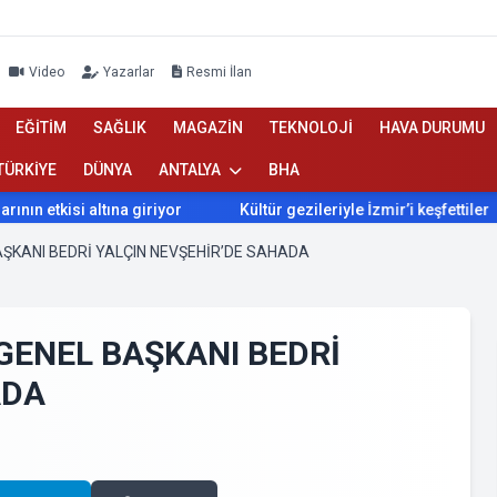
Video
Yazarlar
Resmi İlan
EĞİTİM
SAĞLIK
MAGAZİN
TEKNOLOJİ
HAVA DURUMU
TÜRKİYE
DÜNYA
ANTALYA
BHA
isi altına giriyor
Kültür gezileriyle İzmir’i keşfettiler
İ
AŞKANI BEDRİ YALÇIN NEVŞEHİR’DE SAHADA
 GENEL BAŞKANI BEDRİ
ADA