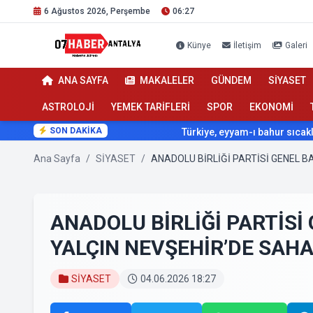
6 Ağustos 2026, Perşembe
06:27
Künye
İletişim
Galeri
ANA SAYFA
MAKALELER
GÜNDEM
SİYASET
ASTROLOJİ
YEMEK TARİFLERİ
SPOR
EKONOMİ
SON DAKİKA
Türkiye, eyyam-ı bahur sıcaklarının etk
Ana Sayfa
/
SİYASET
/
ANADOLU BİRLİĞİ PARTİSİ GENEL B
ANADOLU BİRLİĞİ PARTİSİ
YALÇIN NEVŞEHİR’DE SAH
SİYASET
04.06.2026 18:27