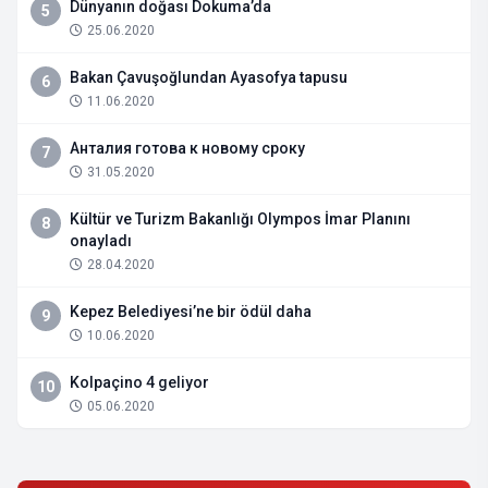
Dünyanın doğası Dokuma’da
5
25.06.2020
Bakan Çavuşoğlundan Ayasofya tapusu
6
11.06.2020
Анталия готова к новому сроку
7
31.05.2020
Kültür ve Turizm Bakanlığı Olympos İmar Planını
8
onayladı
28.04.2020
Kepez Belediyesi’ne bir ödül daha
9
10.06.2020
Kolpaçino 4 geliyor
10
05.06.2020