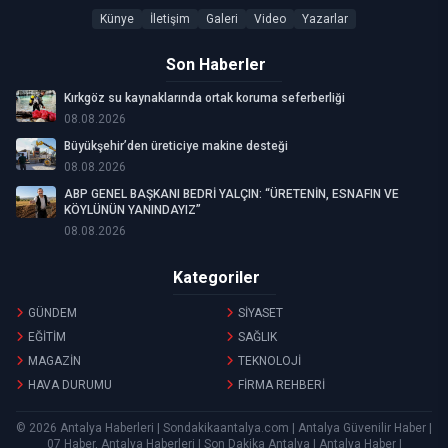
Künye
İletişim
Galeri
Video
Yazarlar
Son Haberler
Kırkgöz su kaynaklarında ortak koruma seferberliği
08.08.2026
Büyükşehir’den üreticiye makine desteği
08.08.2026
ABP GENEL BAŞKANI BEDRİ YALÇIN: “ÜRETENİN, ESNAFIN VE
KÖYLÜNÜN YANINDAYIZ”
08.08.2026
Kategoriler
GÜNDEM
SİYASET
EĞİTİM
SAĞLIK
MAGAZİN
TEKNOLOJİ
HAVA DURUMU
FİRMA REHBERİ
© 2026 Antalya Haberleri | Sondakikaantalya.com | Antalya Güvenilir Haber |
07 Haber, Antalya Haberleri | Son Dakika Antalya | Antalya Haber |