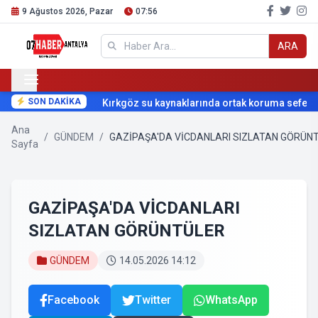
9 Ağustos 2026, Pazar
07:56
ARA
SON DAKİKA
Kırkgöz su kaynaklarında ortak koruma seferberli
Ana
/
GÜNDEM
/
GAZİPAŞA'DA VİCDANLARI SIZLATAN GÖRÜN
Sayfa
GAZİPAŞA'DA VİCDANLARI
SIZLATAN GÖRÜNTÜLER
GÜNDEM
14.05.2026 14:12
Facebook
Twitter
WhatsApp