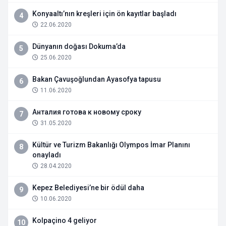
Konyaaltı’nın kreşleri için ön kayıtlar başladı
4
22.06.2020
Dünyanın doğası Dokuma’da
5
25.06.2020
Bakan Çavuşoğlundan Ayasofya tapusu
6
11.06.2020
Анталия готова к новому сроку
7
31.05.2020
Kültür ve Turizm Bakanlığı Olympos İmar Planını
8
onayladı
28.04.2020
Kepez Belediyesi’ne bir ödül daha
9
10.06.2020
Kolpaçino 4 geliyor
10