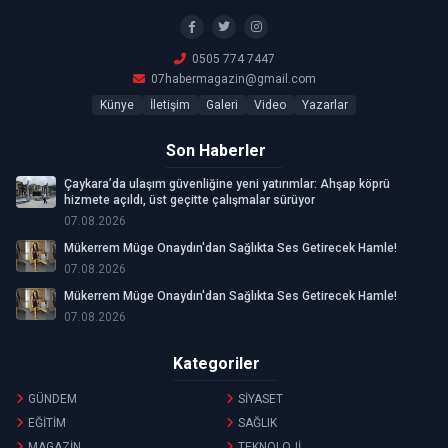
0505 774 7447
07habermagazin@gmail.com
Künye
İletişim
Galeri
Video
Yazarlar
Son Haberler
Çaykara’da ulaşım güvenliğine yeni yatırımlar: Ahşap köprü
hizmete açıldı, üst geçitte çalışmalar sürüyor
07.08.2026
Mükerrem Müge Onaydın'dan Sağlıkta Ses Getirecek Hamle!
07.08.2026
Mükerrem Müge Onaydın'dan Sağlıkta Ses Getirecek Hamle!
07.08.2026
Kategoriler
GÜNDEM
SİYASET
EĞİTİM
SAĞLIK
MAGAZİN
TEKNOLOJİ