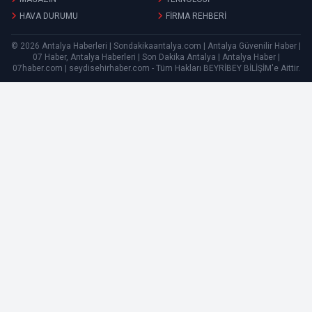
HAVA DURUMU
FİRMA REHBERİ
© 2026 Antalya Haberleri | Sondakikaantalya.com | Antalya Güvenilir Haber |
07 Haber, Antalya Haberleri | Son Dakika Antalya | Antalya Haber |
07haber.com | seydisehirhaber.com - Tüm Hakları
BEYRİBEY BİLİŞİM
'e Aittir.