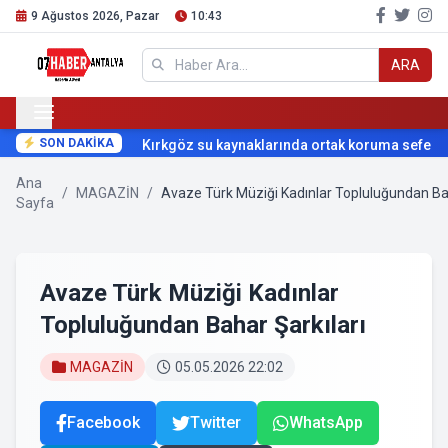
9 Ağustos 2026, Pazar
10:43
ARA
SON DAKİKA
Kırkgöz su kaynaklarında ortak koruma seferberli
Ana
/
MAGAZİN
/
Avaze Türk Müziği Kadınlar Topluluğundan Bah
Sayfa
Avaze Türk Müziği Kadınlar
Topluluğundan Bahar Şarkıları
MAGAZİN
05.05.2026 22:02
Facebook
Twitter
WhatsApp