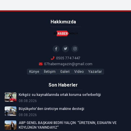
Hakkımızda
0505 774 7447
07habermagazin@gmail.com
Künye
İletişim
Galeri
Video
Yazarlar
Son Haberler
Kırkgöz su kaynaklarında ortak koruma seferberliği
08.08.2026
Büyükşehir’den üreticiye makine desteği
08.08.2026
ABP GENEL BAŞKANI BEDRİ YALÇIN: “ÜRETENİN, ESNAFIN VE
KÖYLÜNÜN YANINDAYIZ”