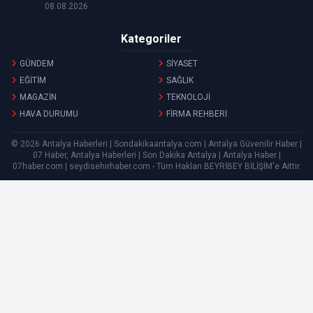
08.08.2026
Kategoriler
GÜNDEM
SİYASET
EĞİTİM
SAĞLIK
MAGAZİN
TEKNOLOJİ
HAVA DURUMU
FİRMA REHBERİ
© 2026 Antalya Haberleri | Sondakikaantalya.com | Antalya Güvenilir Haber |
07 Haber, Antalya Haberleri | Son Dakika Antalya | Antalya Haber |
07haber.com | seydisehirhaber.com - Tüm Hakları
BEYRİBEY BİLİŞİM
'e Aittir.