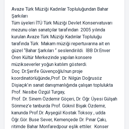
Avaze Türk Müziği Kadınlar Topluluğundan Bahar
Şarkıları
Tüm üyeleri İTÜ Türk Müziği Devlet Konservatuvarı
mezunu olan sanatçılar tarafından 2005 yılında
kurulan Avaze Türk Müziği Kadınlar Topluluğu
tarafında Türk Makam müziği repertuvarına ait en
güzel “Bahar Şarkıları “ seslendirildi. İBB Dr.Enver
Ören Kültür Merkezinde yapılan konsere
müzikseverler yoğun katılım gösterdi.
Doç. Dr.Şerife Güvençoğlu’nun proje
koordinatörlüğünde,Prof. Dr. Nilgün Doğrusöz
Dişiaçık’ın sanat danışmanlığında çalışan toplulukta
Prof. Nesibe Özgül Turgay,
Prof. Dr. Sinem Özdemir Göçeri, Dr. Öğr. Üyesi Gülşah
Sönmez’e tanburda Prof. Göknil Bişak Özdemir,
kanunda Prof.Dr. Ayşegül Kostak Toksoy , udda
Öğr..Gör. Buse Sever, Kemençede Dr. Pınar Çakı,
ritimde Bahar Monfaredpour eşlik ettiler. Konser