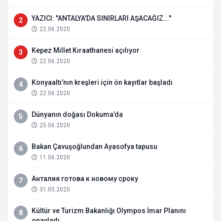
YAZICI: "ANTALYA'DA SINIRLARI AŞACAĞIZ..."
2
22.06.2020
Kepez Millet Kıraathanesi açılıyor
3
22.06.2020
Konyaaltı’nın kreşleri için ön kayıtlar başladı
4
22.06.2020
Dünyanın doğası Dokuma’da
5
25.06.2020
Bakan Çavuşoğlundan Ayasofya tapusu
6
11.06.2020
Анталия готова к новому сроку
7
31.05.2020
Kültür ve Turizm Bakanlığı Olympos İmar Planını
8
onayladı