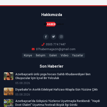
Hakkımızda
0505 774 7447
07habermagazin@gmail.com
Künye
İletişim
Galeri
Video
Yazarlar
Son Haberler
Azerbaycanlı ünlü yoga hocası Sahib Khudaverdiyev'den
Okuyucular İçin İçsel Bir Yolculuk
05.08.2026
Diyarbakır'ın Asırlık Edebiyat Hafızası Kitapla Gün Yüzüne Çıktı
05.08.2026
Azerbaycan'da Gökyüzü Yüzlerce Uçurtmayla Renklendi: "Haydi
Dost Olalım" Uçurtma Festivali Büyük İlgi Gördü