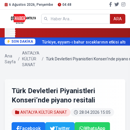
6 Ağustos 2026, Perşembe
04:48
ARA
SON DAKİKA
Türkiye, eyyam-ı bahur sıcaklarının etkisi altına g
ANTALYA
Ana
/
KÜLTÜR
/
Türk Devletleri Piyanistleri Konseri’nde piyano r
Sayfa
SANAT
Türk Devletleri Piyanistleri
Konseri’nde piyano resitali
ANTALYA KÜLTÜR SANAT
28.04.2026 15:05
Facebook
Twitter
WhatsApp