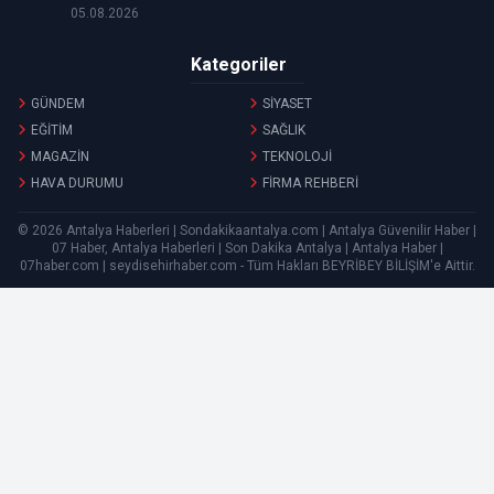
05.08.2026
Kategoriler
GÜNDEM
SİYASET
EĞİTİM
SAĞLIK
MAGAZİN
TEKNOLOJİ
HAVA DURUMU
FİRMA REHBERİ
© 2026 Antalya Haberleri | Sondakikaantalya.com | Antalya Güvenilir Haber |
07 Haber, Antalya Haberleri | Son Dakika Antalya | Antalya Haber |
07haber.com | seydisehirhaber.com - Tüm Hakları
BEYRİBEY BİLİŞİM
'e Aittir.