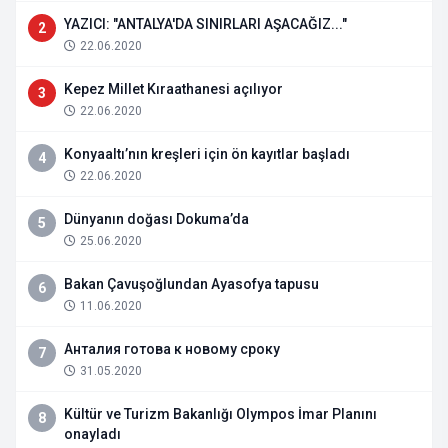
YAZICI: "ANTALYA'DA SINIRLARI AŞACAĞIZ..."
2
22.06.2020
Kepez Millet Kıraathanesi açılıyor
3
22.06.2020
Konyaaltı’nın kreşleri için ön kayıtlar başladı
4
22.06.2020
Dünyanın doğası Dokuma’da
5
25.06.2020
Bakan Çavuşoğlundan Ayasofya tapusu
6
11.06.2020
Анталия готова к новому сроку
7
31.05.2020
Kültür ve Turizm Bakanlığı Olympos İmar Planını
8
onayladı