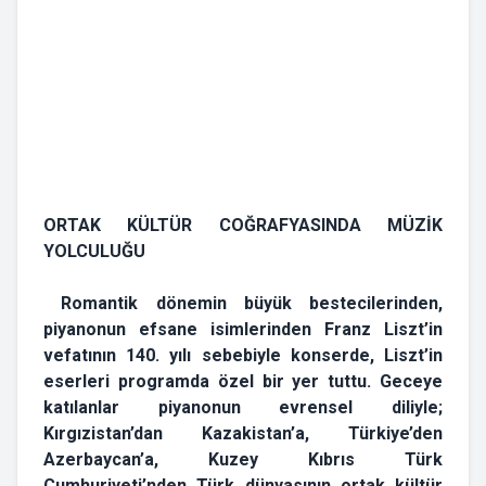
ORTAK KÜLTÜR COĞRAFYASINDA MÜZİK
YOLCULUĞU
Romantik dönemin büyük bestecilerinden,
piyanonun efsane isimlerinden Franz Liszt’in
vefatının 140. yılı sebebiyle konserde, Liszt’in
eserleri programda özel bir yer tuttu. Geceye
katılanlar piyanonun evrensel diliyle;
Kırgızistan’dan Kazakistan’a, Türkiye’den
Azerbaycan’a, Kuzey Kıbrıs Türk
Cumhuriyeti’nden Türk dünyasının ortak kültür