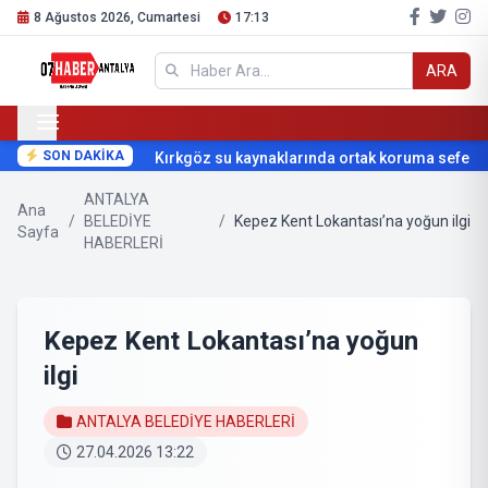
8 Ağustos 2026, Cumartesi
17:13
ARA
SON DAKİKA
Kırkgöz su kaynaklarında ortak koruma seferberl
ANTALYA
Ana
/
BELEDİYE
/
Kepez Kent Lokantası’na yoğun ilgi
Sayfa
HABERLERİ
Kepez Kent Lokantası’na yoğun
ilgi
ANTALYA BELEDİYE HABERLERİ
27.04.2026 13:22