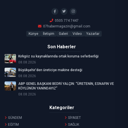
0505 774 7447
07habermagazin@gmail.com
Künye
İletişim
Galeri
Video
Yazarlar
Son Haberler
Kırkgöz su kaynaklarında ortak koruma seferberliği
08.08.2026
Büyükşehir’den üreticiye makine desteği
08.08.2026
ABP GENEL BAŞKANI BEDRİ YALÇIN: “ÜRETENİN, ESNAFIN VE
KÖYLÜNÜN YANINDAYIZ”
08.08.2026
Kategoriler
GÜNDEM
SİYASET
EĞİTİM
SAĞLIK