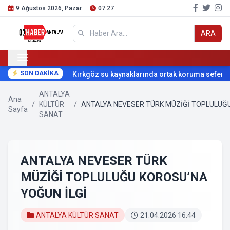
9 Ağustos 2026, Pazar
07:27
ARA
SON DAKİKA
Kırkgöz su kaynaklarında ortak koruma seferberli
ANTALYA
Ana
/
KÜLTÜR
/
ANTALYA NEVESER TÜRK MÜZİĞİ TOPLULUĞU
Sayfa
SANAT
ANTALYA NEVESER TÜRK
MÜZİĞİ TOPLULUĞU KOROSU’NA
YOĞUN İLGİ
ANTALYA KÜLTÜR SANAT
21.04.2026 16:44