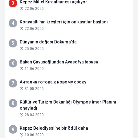
Kepez Millet Kıraathanesi açılıyor
3
22.06.2020
Konyaaltı’nın kreşleri için ön kayıtlar başladı
4
22.06.2020
Dünyanın doğası Dokuma’da
5
25.06.2020
Bakan Çavuşoğlundan Ayasofya tapusu
6
11.06.2020
Анталия готова к новому сроку
7
31.05.2020
Kültür ve Turizm Bakanlığı Olympos İmar Planını
8
onayladı
28.04.2020
Kepez Belediyesi’ne bir ödül daha
9
10.06.2020