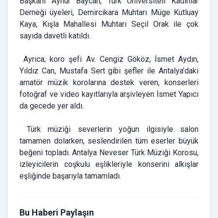
Başkanı Aynur Baycan, Türk Üniversiteli Kadınlar
Derneği üyeleri, Demircikara Muhtarı Müge Kutluay
Kaya, Kışla Mahallesi Muhtarı Seçil Orak ile çok
sayıda davetli katıldı.
Ayrıca; koro şefi Av. Cengiz Gököz, İsmet Aydın,
Yıldız Can, Mustafa Sert gibi şefler ile Antalya’daki
amatör müzik korolarına destek veren, konserleri
fotoğraf ve video kayıtlarıyla arşivleyen İsmet Yapıcı
da gecede yer aldı.
Türk müziği severlerin yoğun ilgisiyle salon
tamamen dolarken, seslendirilen tüm eserler büyük
beğeni topladı. Antalya Neveser Türk Müziği Korosu,
izleyicilerin coşkulu eşlikleriyle konserini alkışlar
eşliğinde başarıyla tamamladı.
Bu Haberi Paylaşın