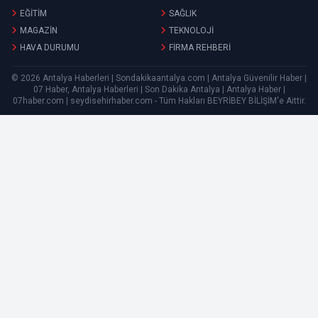
EĞİTİM
SAĞLIK
MAGAZİN
TEKNOLOJİ
HAVA DURUMU
FİRMA REHBERİ
© 2026 Antalya Haberleri | Sondakikaantalya.com | Antalya Güvenilir Haber |
07 Haber, Antalya Haberleri | Son Dakika Antalya | Antalya Haber |
07haber.com | seydisehirhaber.com - Tüm Hakları
BEYRİBEY BİLİŞİM
'e Aittir.