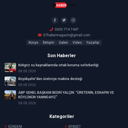
0505 774 7447
07habermagazin@gmail.com
Künye
İletişim
Galeri
Video
Yazarlar
Son Haberler
Kırkgöz su kaynaklarında ortak koruma seferberliği
08.08.2026
Büyükşehir’den üreticiye makine desteği
08.08.2026
ABP GENEL BAŞKANI BEDRİ YALÇIN: “ÜRETENİN, ESNAFIN VE
KÖYLÜNÜN YANINDAYIZ”
08.08.2026
Kategoriler
GÜNDEM
SİYASET