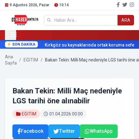
9 Ağustos 2026, Pazar
10:14
ARA
SON DAKİKA
Kırkgöz su kaynaklarında ortak koruma seferberl
Ana
/
EĞİTİM
/
Bakan Tekin: Milli Maç nedeniyle LGS tarihi öne al
Sayfa
Bakan Tekin: Milli Maç nedeniyle
LGS tarihi öne alınabilir
EĞİTİM
01.04.2026 00:00
Facebook
Twitter
WhatsApp