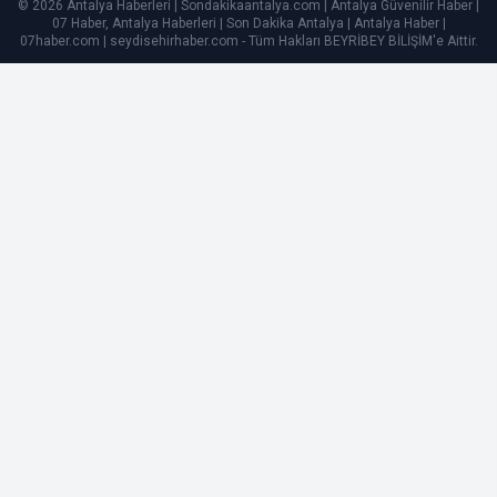
© 2026 Antalya Haberleri | Sondakikaantalya.com | Antalya Güvenilir Haber |
07 Haber, Antalya Haberleri | Son Dakika Antalya | Antalya Haber |
07haber.com | seydisehirhaber.com - Tüm Hakları
BEYRİBEY BİLİŞİM
'e Aittir.