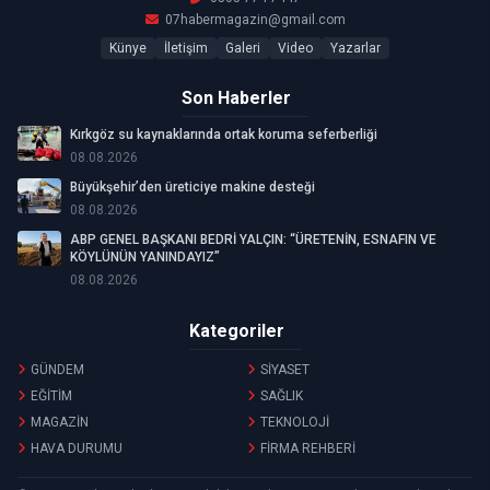
07habermagazin@gmail.com
Künye
İletişim
Galeri
Video
Yazarlar
Son Haberler
Kırkgöz su kaynaklarında ortak koruma seferberliği
08.08.2026
Büyükşehir’den üreticiye makine desteği
08.08.2026
ABP GENEL BAŞKANI BEDRİ YALÇIN: “ÜRETENİN, ESNAFIN VE
KÖYLÜNÜN YANINDAYIZ”
08.08.2026
Kategoriler
GÜNDEM
SİYASET
EĞİTİM
SAĞLIK
MAGAZİN
TEKNOLOJİ
HAVA DURUMU
FİRMA REHBERİ