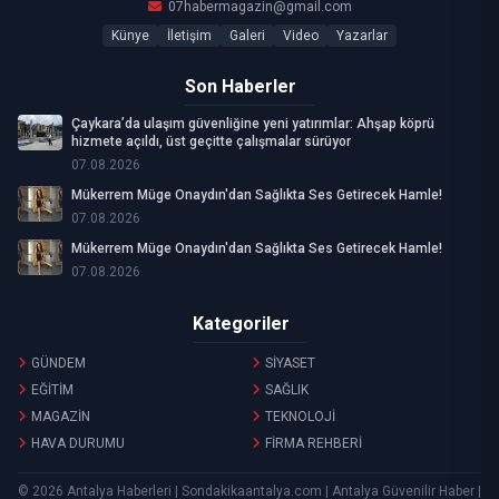
07habermagazin@gmail.com
Künye
İletişim
Galeri
Video
Yazarlar
Son Haberler
Çaykara’da ulaşım güvenliğine yeni yatırımlar: Ahşap köprü
hizmete açıldı, üst geçitte çalışmalar sürüyor
07.08.2026
Mükerrem Müge Onaydın'dan Sağlıkta Ses Getirecek Hamle!
07.08.2026
Mükerrem Müge Onaydın'dan Sağlıkta Ses Getirecek Hamle!
07.08.2026
Kategoriler
GÜNDEM
SİYASET
EĞİTİM
SAĞLIK
MAGAZİN
TEKNOLOJİ
HAVA DURUMU
FİRMA REHBERİ
© 2026 Antalya Haberleri | Sondakikaantalya.com | Antalya Güvenilir Haber |