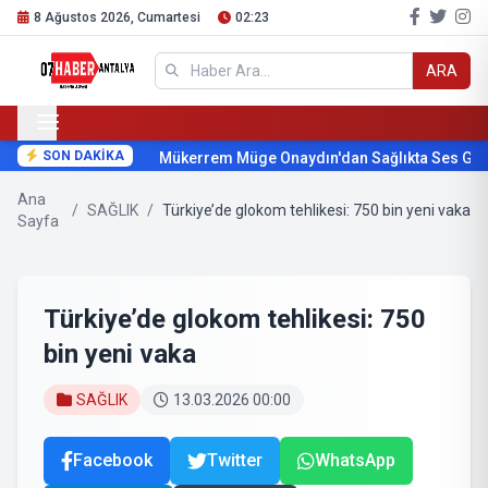
8 Ağustos 2026, Cumartesi
02:23
ARA
SON DAKİKA
Mükerrem Müge Onaydın'dan Sağlıkta Ses Getir
Ana
/
SAĞLIK
/
Türkiye’de glokom tehlikesi: 750 bin yeni vaka
Sayfa
Türkiye’de glokom tehlikesi: 750
bin yeni vaka
SAĞLIK
13.03.2026 00:00
Facebook
Twitter
WhatsApp