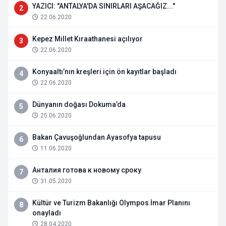
YAZICI: "ANTALYA'DA SINIRLARI AŞACAĞIZ..."
2
22.06.2020
Kepez Millet Kıraathanesi açılıyor
3
22.06.2020
Konyaaltı’nın kreşleri için ön kayıtlar başladı
4
22.06.2020
Dünyanın doğası Dokuma’da
5
25.06.2020
Bakan Çavuşoğlundan Ayasofya tapusu
6
11.06.2020
Анталия готова к новому сроку
7
31.05.2020
Kültür ve Turizm Bakanlığı Olympos İmar Planını
8
onayladı
28.04.2020