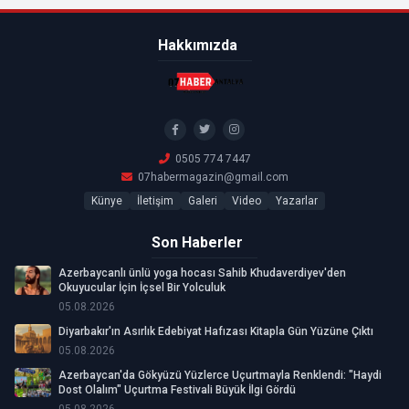
Hakkımızda
0505 774 7447
07habermagazin@gmail.com
Künye
İletişim
Galeri
Video
Yazarlar
Son Haberler
Azerbaycanlı ünlü yoga hocası Sahib Khudaverdiyev'den
Okuyucular İçin İçsel Bir Yolculuk
05.08.2026
Diyarbakır'ın Asırlık Edebiyat Hafızası Kitapla Gün Yüzüne Çıktı
05.08.2026
Azerbaycan'da Gökyüzü Yüzlerce Uçurtmayla Renklendi: "Haydi
Dost Olalım" Uçurtma Festivali Büyük İlgi Gördü
05.08.2026