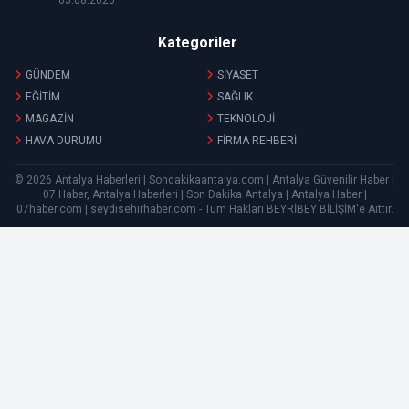
Kategoriler
GÜNDEM
SİYASET
EĞİTİM
SAĞLIK
MAGAZİN
TEKNOLOJİ
HAVA DURUMU
FİRMA REHBERİ
© 2026 Antalya Haberleri | Sondakikaantalya.com | Antalya Güvenilir Haber |
07 Haber, Antalya Haberleri | Son Dakika Antalya | Antalya Haber |
07haber.com | seydisehirhaber.com - Tüm Hakları
BEYRİBEY BİLİŞİM
'e Aittir.