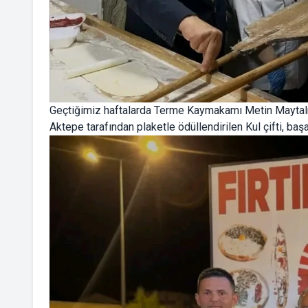
Geçtiğimiz haftalarda Terme Kaymakamı Metin Maytal
Aktepe tarafından plaketle ödüllendirilen Kul çifti, başa