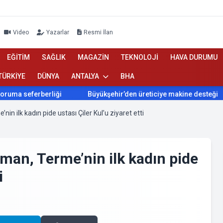
Video
Yazarlar
Resmi İlan
EĞİTİM
SAĞLIK
MAGAZİN
TEKNOLOJİ
HAVA DURUMU
TÜRKİYE
DÜNYA
ANTALYA
BHA
Büyükşehir’den üreticiye makine desteği
ABP GENEL BAŞKANI 
n ilk kadın pide ustası Çiler Kul’u ziyaret etti
man, Terme’nin ilk kadın pide
i