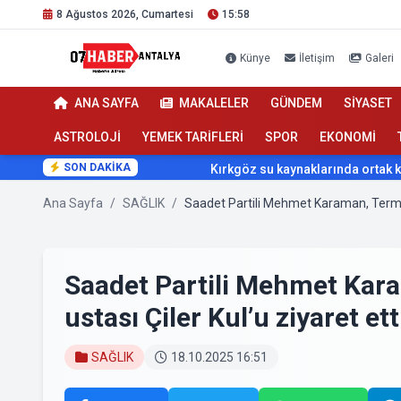
8 Ağustos 2026, Cumartesi
15:58
Künye
İletişim
Galeri
ANA SAYFA
MAKALELER
GÜNDEM
SİYASET
ASTROLOJİ
YEMEK TARİFLERİ
SPOR
EKONOMİ
SON DAKİKA
Kırkgöz su kaynaklarında ortak koruma seferberliği
Ana Sayfa
/
SAĞLIK
/
Saadet Partili Mehmet Karaman, Terme’ni
Saadet Partili Mehmet Kara
ustası Çiler Kul’u ziyaret ett
SAĞLIK
18.10.2025 16:51