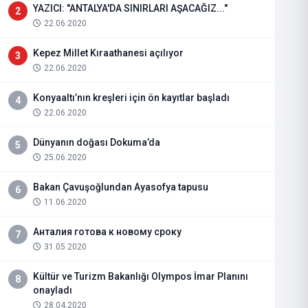
YAZICI: "ANTALYA'DA SINIRLARI AŞACAĞIZ..."
2
22.06.2020
Kepez Millet Kıraathanesi açılıyor
3
22.06.2020
Konyaaltı’nın kreşleri için ön kayıtlar başladı
4
22.06.2020
Dünyanın doğası Dokuma’da
5
25.06.2020
Bakan Çavuşoğlundan Ayasofya tapusu
6
11.06.2020
Анталия готова к новому сроку
7
31.05.2020
Kültür ve Turizm Bakanlığı Olympos İmar Planını
8
onayladı
28.04.2020