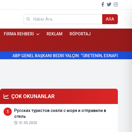
ARA
FİRMA REHBERİ
REKLAM
RÖPORTAJ
BEDRİ YALÇIN: “ÜRETENİN, ESNAFIN VE KÖYLÜNÜN YANINDAYIZ”
ÇOK OKUNANLAR
Русских туристов сняли с моря и отправили в
1
отель
31.05.2020