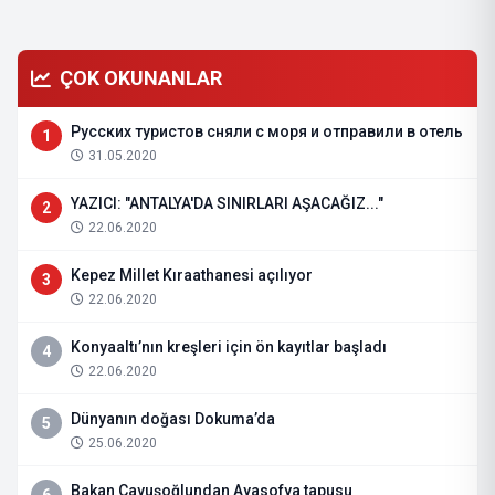
ÇOK OKUNANLAR
Русских туристов сняли с моря и отправили в отель
1
31.05.2020
YAZICI: "ANTALYA'DA SINIRLARI AŞACAĞIZ..."
2
22.06.2020
Kepez Millet Kıraathanesi açılıyor
3
22.06.2020
Konyaaltı’nın kreşleri için ön kayıtlar başladı
4
22.06.2020
Dünyanın doğası Dokuma’da
5
25.06.2020
Bakan Çavuşoğlundan Ayasofya tapusu
6