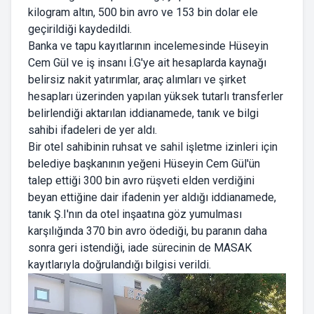
kilogram altın, 500 bin avro ve 153 bin dolar ele
geçirildiği kaydedildi.
Banka ve tapu kayıtlarının incelemesinde Hüseyin
Cem Gül ve iş insanı İ.G'ye ait hesaplarda kaynağı
belirsiz nakit yatırımlar, araç alımları ve şirket
hesapları üzerinden yapılan yüksek tutarlı transferler
belirlendiği aktarılan iddianamede, tanık ve bilgi
sahibi ifadeleri de yer aldı.
Bir otel sahibinin ruhsat ve sahil işletme izinleri için
belediye başkanının yeğeni Hüseyin Cem Gül'ün
talep ettiği 300 bin avro rüşveti elden verdiğini
beyan ettiğine dair ifadenin yer aldığı iddianamede,
tanık Ş.I'nın da otel inşaatına göz yumulması
karşılığında 370 bin avro ödediği, bu paranın daha
sonra geri istendiği, iade sürecinin de MASAK
kayıtlarıyla doğrulandığı bilgisi verildi.