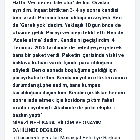
Hatta 'Vermesen bile olur' dedim. Oradan
ayrıldım. İnşaat bittikten 3- 4 ay sonra kendisi
beni aradı. Paranın hazır olduğunu söyledi. Ben
de 'Gerek yok' dedim. Yaklaşık 10 gün önce de
ofisime geldi. Parayı vermeyi teklif etti. Ben de
'Acele etme' dedim. Kendisini geçiştirdim. 4
Temmuz 2025 tarihinde de belediyeye gelerek
bana bir paket verdi. Paketin içerisinde viski ve
baklava kutusu vardı. İçinde para olduğunu
söyledi. Ben o esnada boşluğuma geldiği için
parayı kabul ettim. Kendisini yolcu ettikten sonra
durumdan şüphelendim, bana kumpas
kurulduğunu düşündüm. Kendisi çıktıktan hemen
sonra iade etmek için koridora çıktım fakat
oradan ayrılmıştı. Akabinde de polis ekipleri
baskın yaptı."
NİYAZİ NEFİ KARA: BİLGİM VE ONAYIM
DAHİLİNDE DEĞİLDİR
İddianamede yer alan Manavgat Belediye Başkanı