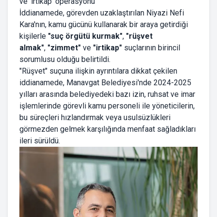
ve 'irtikap' operasyonu
İddianamede, görevden uzaklaştırılan Niyazi Nefi
Kara'nın, kamu gücünü kullanarak bir araya getirdiği
kişilerle
"suç örgütü kurmak"
,
"rüşvet
almak"
,
"zimmet"
ve
"irtikap"
suçlarının birincil
sorumlusu olduğu belirtildi.
"Rüşvet" suçuna ilişkin ayrıntılara dikkat çekilen
iddianamede, Manavgat Belediyesi'nde 2024-2025
yılları arasında belediyedeki bazı izin, ruhsat ve imar
işlemlerinde görevli kamu personeli ile yöneticilerin,
bu süreçleri hızlandırmak veya usulsüzlükleri
görmezden gelmek karşılığında menfaat sağladıkları
ileri sürüldü.