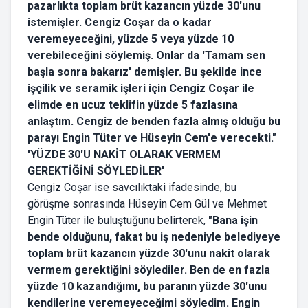
pazarlıkta toplam brüt kazancın yüzde 30'unu
istemişler. Cengiz Coşar da o kadar
veremeyeceğini, yüzde 5 veya yüzde 10
verebileceğini söylemiş. Onlar da 'Tamam sen
başla sonra bakarız' demişler. Bu şekilde ince
işçilik ve seramik işleri için Cengiz Coşar ile
elimde en ucuz teklifin yüzde 5 fazlasına
anlaştım. Cengiz de benden fazla almış olduğu bu
parayı Engin Tüter ve Hüseyin Cem'e verecekti."
'YÜZDE 30'U NAKİT OLARAK VERMEM
GEREKTİĞİNİ SÖYLEDİLER'
Cengiz Coşar ise savcılıktaki ifadesinde, bu
görüşme sonrasında Hüseyin Cem Gül ve Mehmet
Engin Tüter ile buluştuğunu belirterek,
"Bana işin
bende olduğunu, fakat bu iş nedeniyle belediyeye
toplam brüt kazancın yüzde 30'unu nakit olarak
vermem gerektiğini söylediler. Ben de en fazla
yüzde 10 kazandığımı, bu paranın yüzde 30'unu
kendilerine veremeyeceğimi söyledim. Engin