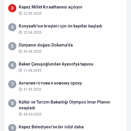
Kepez Millet Kıraathanesi açılıyor
3
22.06.2020
Konyaaltı’nın kreşleri için ön kayıtlar başladı
4
22.06.2020
Dünyanın doğası Dokuma’da
5
25.06.2020
Bakan Çavuşoğlundan Ayasofya tapusu
6
11.06.2020
Анталия готова к новому сроку
7
31.05.2020
Kültür ve Turizm Bakanlığı Olympos İmar Planını
8
onayladı
28.04.2020
Kepez Belediyesi’ne bir ödül daha
9