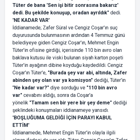
Tüter de bana 'Sen işi bitir sonrasına bakarız'
dedi. Bu şekilde konuşup, oradan ayrıldık"
dedi.
'NE KADAR VAR'
İddianamede; Zafer Süral ve Cengiz Coşar'ın suç
duyurusunda bulunmasının ardından 4 Temmuz günü
belediyeye giden Cengiz Coşar'ın, Mehmet Engin
Tüter'in ofisine girdiği, içerisinde 110 bin avro olan
baklava kutusu ile viski bulunan siyah karton poşeti
Tüter'in ayağının dibine koyduğu kaydedildi. Cengiz
Coşar'ın Tüter'e,
"Burada şey var abi, altında, Zafer
abinden şey olan var ya komisyon"
dediği, Tüter'in
"
Ne kadar var?"
diye sorduğu ve
"110 bin avro
var"
cevabını aldığı, sonra da Coşar'a
yönelik
"Tamam sen bir yere bir şey deme"
dediği
şeklindeki konuşmaları iddianameye yansıdı.
'BOŞLUĞUMA GELDİĞİ İÇİN PARAYI KABUL
ETTİM'
İddianamede, Mehmet Engin Tüter'in olayla ilgili