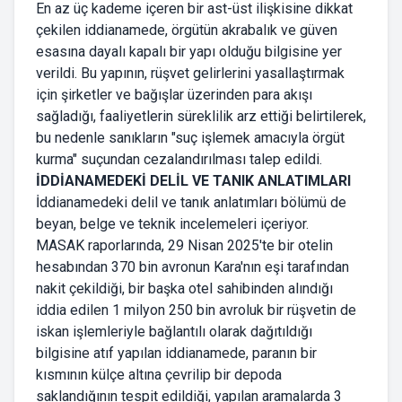
En az üç kademe içeren bir ast-üst ilişkisine dikkat
çekilen iddianamede, örgütün akrabalık ve güven
esasına dayalı kapalı bir yapı olduğu bilgisine yer
verildi. Bu yapının, rüşvet gelirlerini yasallaştırmak
için şirketler ve bağışlar üzerinden para akışı
sağladığı, faaliyetlerin süreklilik arz ettiği belirtilerek,
bu nedenle sanıkların "suç işlemek amacıyla örgüt
kurma" suçundan cezalandırılması talep edildi.
İDDİANAMEDEKİ DELİL VE TANIK ANLATIMLARI
İddianamedeki delil ve tanık anlatımları bölümü de
beyan, belge ve teknik incelemeleri içeriyor.
MASAK raporlarında, 29 Nisan 2025'te bir otelin
hesabından 370 bin avronun Kara'nın eşi tarafından
nakit çekildiği, bir başka otel sahibinden alındığı
iddia edilen 1 milyon 250 bin avroluk bir rüşvetin de
iskan işlemleriyle bağlantılı olarak dağıtıldığı
bilgisine atıf yapılan iddianamede, paranın bir
kısmının külçe altına çevrilip bir depoda
saklandığının tespit edildiği, yapılan aramalarda 3