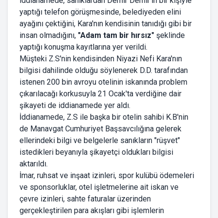
iddianamede, sanıklardan Demir Demir'in bir kişiyle
yaptığı telefon görüşmesinde, belediyeden elini
ayağını çektiğini, Kara'nın kendisinin tanıdığı gibi bir
insan olmadığını,
"Adam tam bir hırsız"
şeklinde
yaptığı konuşma kayıtlarına yer verildi.
Müşteki Z.S'nin kendisinden Niyazi Nefi Kara'nın
bilgisi dahilinde olduğu söylenerek D.D. tarafından
istenen 200 bin avroyu otelinin iskanında problem
çıkarılacağı korkusuyla 21 Ocak'ta verdiğine dair
şikayeti de iddianamede yer aldı.
İddianamede, Z.S ile başka bir otelin sahibi K.B'nin
de Manavgat Cumhuriyet Başsavcılığına gelerek
ellerindeki bilgi ve belgelerle sanıkların "rüşvet"
istedikleri beyanıyla şikayetçi oldukları bilgisi
aktarıldı.
İmar, ruhsat ve inşaat izinleri, spor kulübü ödemeleri
ve sponsorluklar, otel işletmelerine ait iskan ve
çevre izinleri, sahte faturalar üzerinden
gerçekleştirilen para akışları gibi işlemlerin