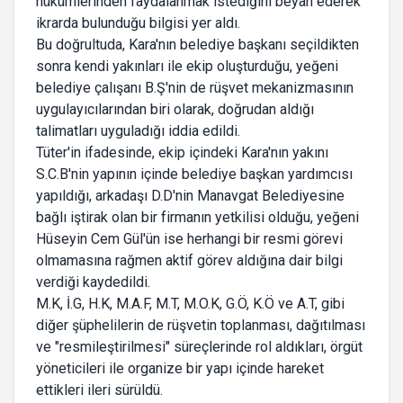
hükümlerinden faydalanmak istediğini beyan ederek
ikrarda bulunduğu bilgisi yer aldı.
Bu doğrultuda, Kara'nın belediye başkanı seçildikten
sonra kendi yakınları ile ekip oluşturduğu, yeğeni
belediye çalışanı B.Ş'nin de rüşvet mekanizmasının
uygulayıcılarından biri olarak, doğrudan aldığı
talimatları uyguladığı iddia edildi.
Tüter'in ifadesinde, ekip içindeki Kara'nın yakını
S.C.B'nin yapının içinde belediye başkan yardımcısı
yapıldığı, arkadaşı D.D'nin Manavgat Belediyesine
bağlı iştirak olan bir firmanın yetkilisi olduğu, yeğeni
Hüseyin Cem Gül'ün ise herhangi bir resmi görevi
olmamasına rağmen aktif görev aldığına dair bilgi
verdiği kaydedildi.
M.K, İ.G, H.K, M.A.F, M.T, M.O.K, G.Ö, K.Ö ve A.T, gibi
diğer şüphelilerin de rüşvetin toplanması, dağıtılması
ve "resmileştirilmesi" süreçlerinde rol aldıkları, örgüt
yöneticileri ile organize bir yapı içinde hareket
ettikleri ileri sürüldü.