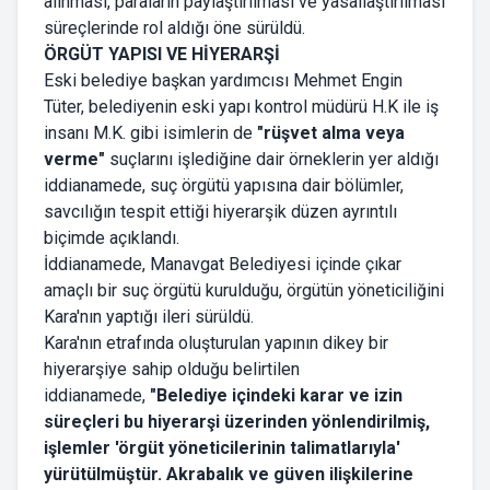
alınması, paraların paylaştırılması ve yasallaştırılması
süreçlerinde rol aldığı öne sürüldü.
ÖRGÜT YAPISI VE HİYERARŞİ
Eski belediye başkan yardımcısı Mehmet Engin
Tüter, belediyenin eski yapı kontrol müdürü H.K ile iş
insanı M.K. gibi isimlerin de
"rüşvet alma veya
verme"
suçlarını işlediğine dair örneklerin yer aldığı
iddianamede, suç örgütü yapısına dair bölümler,
savcılığın tespit ettiği hiyerarşik düzen ayrıntılı
biçimde açıklandı.
İddianamede, Manavgat Belediyesi içinde çıkar
amaçlı bir suç örgütü kurulduğu, örgütün yöneticiliğini
Kara'nın yaptığı ileri sürüldü.
Kara'nın etrafında oluşturulan yapının dikey bir
hiyerarşiye sahip olduğu belirtilen
iddianamede,
"Belediye içindeki karar ve izin
süreçleri bu hiyerarşi üzerinden yönlendirilmiş,
işlemler 'örgüt yöneticilerinin talimatlarıyla'
yürütülmüştür. Akrabalık ve güven ilişkilerine