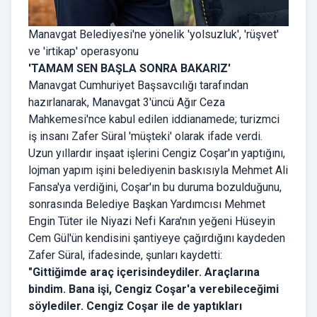
Manavgat Belediyesi'ne yönelik 'yolsuzluk', 'rüşvet'
ve 'irtikap' operasyonu
'TAMAM SEN BAŞLA SONRA BAKARIZ'
Manavgat Cumhuriyet Başsavcılığı tarafından
hazırlanarak, Manavgat 3'üncü Ağır Ceza
Mahkemesi'nce kabul edilen iddianamede; turizmci
iş insanı Zafer Süral 'müşteki' olarak ifade verdi.
Uzun yıllardır inşaat işlerini Cengiz Coşar'ın yaptığını,
lojman yapım işini belediyenin baskısıyla Mehmet Ali
Fansa'ya verdiğini, Coşar'ın bu duruma bozulduğunu,
sonrasında Belediye Başkan Yardımcısı Mehmet
Engin Tüter ile Niyazi Nefi Kara'nın yeğeni Hüseyin
Cem Gül'ün kendisini şantiyeye çağırdığını kaydeden
Zafer Süral, ifadesinde, şunları kaydetti:
"Gittiğimde araç içerisindeydiler. Araçlarına
bindim. Bana işi, Cengiz Coşar'a verebileceğimi
söylediler. Cengiz Coşar ile de yaptıkları