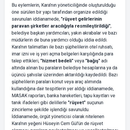
Bu eylemlerin, Kara'nın yöneticiliğinde oluşturulduğu
öne sürülen bir yapı tarafından organize edildiği
savunulan iddianamede,
"rüşvet gelirlerinin
paravan şirketler aracılığıyla resmileştirildiği"
,
belediye başkan yardımcıları, yakın akrabalar ve bazı
müdürlerin de buna yardımcı olduğu iddia edildi.
Kara'nın talimatları ile bazı şüphelilerin otel ruhsatı,
imar izni ve iş yeri açma belgeleri karşılığında para
talep ettikleri,
"hizmet bedeli"
veya
"bağış"
adı
altında alınan bu paraların belediye hesaplarına ya da
üçüncü şahıslar üzerinden aktarıldığı kaydedildi. Bazı
şüphelilerin paraları konut veya araç alımında
kullandığına dair tespitlerin yer aldığı iddianamede,
MASAK raporları, banka hareketleri, tapu kayıtları ve
tanık ifadeleri gibi delillerle
"rüşvet"
suçunun
zincirleme şekilde işlendiği savunuldu.
İddianamede, örgüt yöneticisi olarak nitelenen
Kara'nın yeğeni Hüseyin Cem Gül'ün de rüşvet