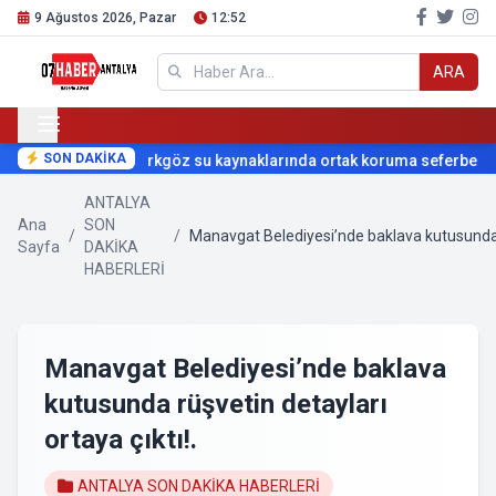
9 Ağustos 2026, Pazar
12:52
ARA
SON DAKİKA
Kırkgöz su kaynaklarında ortak koruma seferberliği
ANTALYA
Ana
SON
/
/
Manavgat Belediyesi’nde baklava kutusunda rü
Sayfa
DAKİKA
HABERLERİ
Manavgat Belediyesi’nde baklava
kutusunda rüşvetin detayları
ortaya çıktı!.
ANTALYA SON DAKİKA HABERLERİ