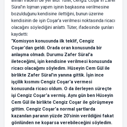
alınan ifadesi de yer aldı. Tüter, Cengiz Coşar'ın Zafer
Süral'ın lojman yapım işinin başkasına verilmesine
bozulduğunu kendisine ilettiğini, bunun üzerine
kendisinin de işin Coşar'a verilmesi noktasında ricacı
olacağını söylediğini anlattı. Tüter, ifadesinde şunları
kaydetti:
"Komisyon konusunda ilk teklif, Cengiz
Coşar'dan geldi. Orada oran konusunda bir
anlaşma olmadı. Durumu Zafer Süral'a
ileteceğimi, işin kendisine verilmesi konusunda
ricacı olacağımı söyledim. Hüseyin Cem Gül ile
birlikte Zafer Süral'ın yanına gittik. İşin ince
işçilik kısmını Cengiz Coşar'a vermesi
konusunda ricacı oldum. O da ilerleyen süreçte
işi Cengiz Coşar'a vermiş. Aynı gün ben Hüseyin
Cem Gül ile birlikte Cengiz Coşar ile görüşmeye
gittim. Cengiz Coşar'a normal şartlarda
kazanılan paranın yüzde 20'sinin verildiğini fakat
gönlünden ne koparsa verebileceğini söyledim.