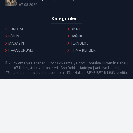
07.08.2026
Kategoriler
GÜNDEM
SİYASET
EĞİTİM
SAĞLIK
MAGAZİN
TEKNOLOJİ
HAVA DURUMU
FİRMA REHBERİ
© 2026 Antalya Haberleri | Sondakikaantalya.com | Antalya Güvenilir Haber |
07 Haber, Antalya Haberleri | Son Dakika Antalya | Antalya Haber |
07haber.com | seydisehirhaber.com - Tüm Hakları
BEYRİBEY BİLİŞİM
'e Aittir.