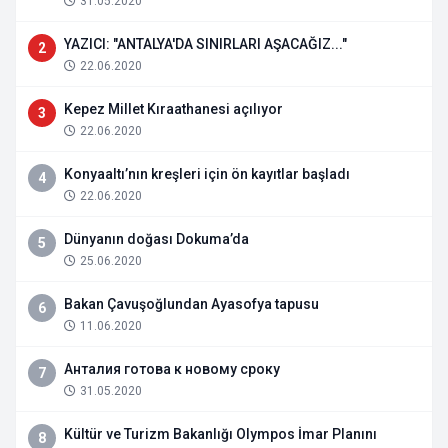
31.05.2020
YAZICI: "ANTALYA'DA SINIRLARI AŞACAĞIZ..."
2
22.06.2020
Kepez Millet Kıraathanesi açılıyor
3
22.06.2020
Konyaaltı’nın kreşleri için ön kayıtlar başladı
4
22.06.2020
Dünyanın doğası Dokuma’da
5
25.06.2020
Bakan Çavuşoğlundan Ayasofya tapusu
6
11.06.2020
Анталия готова к новому сроку
7
31.05.2020
Kültür ve Turizm Bakanlığı Olympos İmar Planını
8