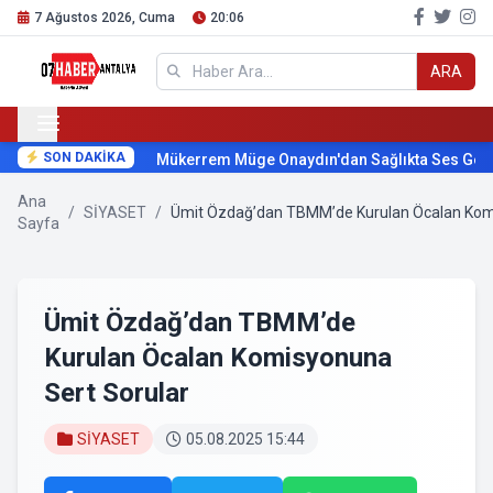
7 Ağustos 2026, Cuma
20:06
ARA
SON DAKİKA
Mükerrem Müge Onaydın'dan Sağlıkta Ses Getire
Ana
/
SİYASET
/
Ümit Özdağ’dan TBMM’de Kurulan Öcalan Komi
Sayfa
Ümit Özdağ’dan TBMM’de
Kurulan Öcalan Komisyonuna
Sert Sorular
SİYASET
05.08.2025 15:44