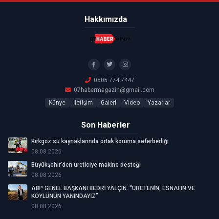
Hakkımızda
0505 774 7447
07habermagazin@gmail.com
Künye
İletişim
Galeri
Video
Yazarlar
Son Haberler
Kırkgöz su kaynaklarında ortak koruma seferberliği
08.08.2026
Büyükşehir’den üreticiye makine desteği
08.08.2026
ABP GENEL BAŞKANI BEDRİ YALÇIN: “ÜRETENİN, ESNAFIN VE
KÖYLÜNÜN YANINDAYIZ”
08.08.2026