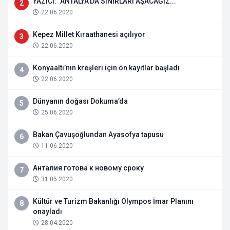
YAZICI: "ANTALYA'DA SINIRLARI AŞACAĞIZ..."
2
22.06.2020
Kepez Millet Kıraathanesi açılıyor
3
22.06.2020
Konyaaltı’nın kreşleri için ön kayıtlar başladı
4
22.06.2020
Dünyanın doğası Dokuma’da
5
25.06.2020
Bakan Çavuşoğlundan Ayasofya tapusu
6
11.06.2020
Анталия готова к новому сроку
7
31.05.2020
Kültür ve Turizm Bakanlığı Olympos İmar Planını
8
onayladı
28.04.2020