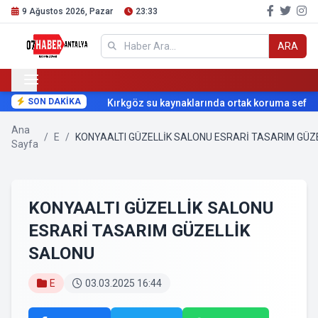
9 Ağustos 2026, Pazar
23:33
ARA
SON DAKİKA
Kırkgöz su kaynaklarında ortak koruma seferber
Ana
/
E
/
KONYAALTI GÜZELLİK SALONU ESRARİ TASARIM GÜZ
Sayfa
KONYAALTI GÜZELLİK SALONU
ESRARİ TASARIM GÜZELLİK
SALONU
E
03.03.2025 16:44