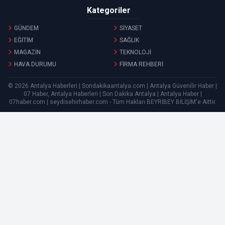
Kategoriler
GÜNDEM
SİYASET
EĞİTİM
SAĞLIK
MAGAZİN
TEKNOLOJİ
HAVA DURUMU
FİRMA REHBERİ
© 2026 Antalya Haberleri | Sondakikaantalya.com | Antalya Güvenilir Haber |
07 Haber, Antalya Haberleri | Son Dakika Antalya | Antalya Haber |
07haber.com | seydisehirhaber.com - Tüm Hakları
BEYRİBEY BİLİŞİM
'e Aittir.